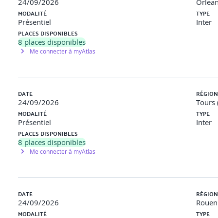
24/09/2026
Orlean
MODALITÉ
TYPE
possibilités d’évolution professionnelle et les besoins en accompa
Présentiel
Inter
formation et de professionnalisation (CPF, plan de développement
PLACES DISPONIBLES
8
places disponibles
Me connecter à myAtlas
onnel
ours
professionnel
DATE
RÉGION
24/09/2026
Tours 
MODALITÉ
TYPE
Présentiel
Inter
PLACES DISPONIBLES
8
places disponibles
Me connecter à myAtlas
DATE
RÉGION
24/09/2026
Rouen 
ction de suivi des entretiens de parcours professionnel
MODALITÉ
TYPE