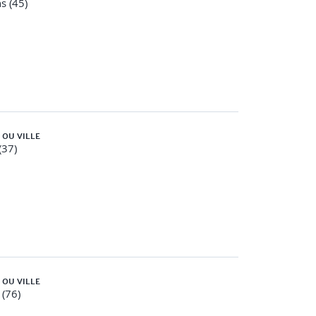
s (45)
gnement (adaptation du poste, développement...)
 des compétences…)
 OU VILLE
(37)
 OU VILLE
(76)