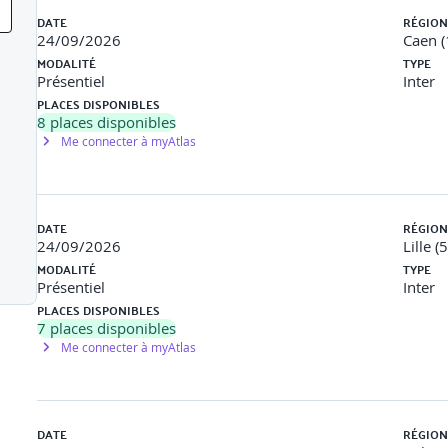
DATE
RÉGION
24/09/2026
Caen (
’entretien annuel d’évaluation et l’entretien de parcours professionne
MODALITÉ
TYPE
Présentiel
Inter
essionnels
PLACES DISPONIBLES
8
places disponibles
Me connecter à myAtlas
és à transmettre
DATE
RÉGION
24/09/2026
Lille (
’entretien de parcours professionnel
MODALITÉ
TYPE
Présentiel
Inter
onnels
PLACES DISPONIBLES
7
places disponibles
Me connecter à myAtlas
formulation et le questionnement
DATE
RÉGION