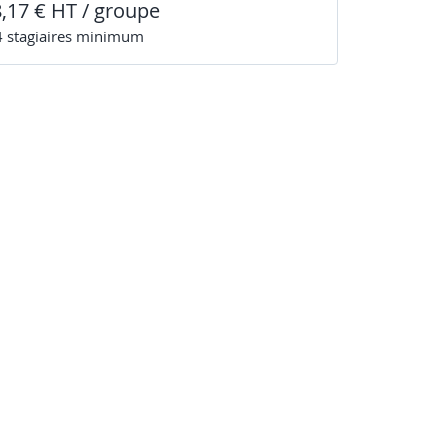
8,17 € HT / groupe
4
stagiaire
s
minimum