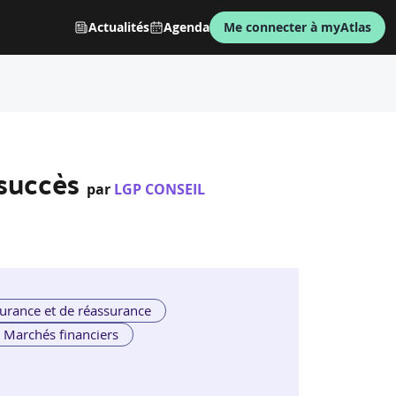
Actualités
Agenda
Me connecter à myAtlas
 succès
par
LGP CONSEIL
urance et de réassurance
Marchés financiers