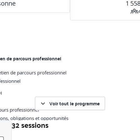
rsonne
1 55
tien
de parcours
professionnel
fessionnel
H
Voir tout le programme
ions, obligations et opportunités
32 sessions
fin de carrière, entretien de reprise
professionnel (bilan à 8 ans)
Liste des sessions