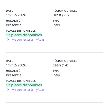
Liste des sessions
Public concerné
DATE
RÉGION OU VILLE
11/12/2026
Brest (29)
MODALITÉ
TYPE
Managers, responsables RH, toute personne amenée à
Présentiel
Inter
conduire des entretiens de parcours professionnel
PLACES DISPONIBLES
12
places disponibles
Me connecter à myAtlas
Prérequis
Aucun
DATE
RÉGION OU VILLE
11/12/2026
Caen (14)
Méthodes et moyens pédagogiques
MODALITÉ
TYPE
Présentiel
Inter
Méthodes pédagogiques
Evaluation continue (QCM,
PLACES DISPONIBLES
exercices, mises en situation) Auto-positionnement en
12
places disponibles
début et fin de formation Mise en situation finale
Me connecter à myAtlas
d’entretien
Modalités d'évaluation
Le formateur évalue la
progression pédagogique du participant tout au long de la