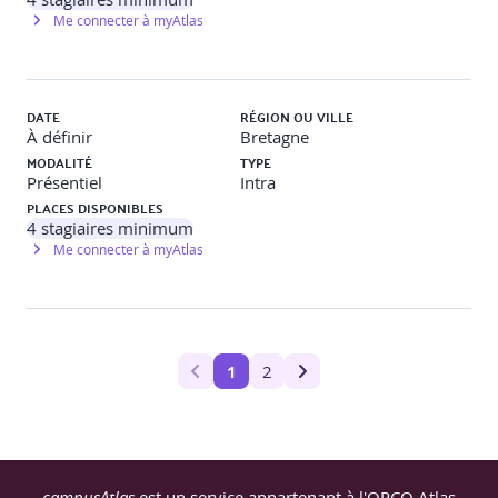
Me connecter à myAtlas
DATE
RÉGION OU VILLE
À définir
Bretagne
MODALITÉ
TYPE
Présentiel
Intra
PLACES DISPONIBLES
4
stagiaires minimum
Me connecter à myAtlas
1
2
campusAtlas
est un service appartenant à l'OPCO Atlas