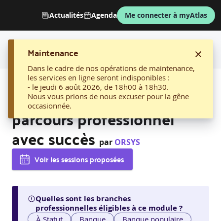
Actualités
Agenda
Me connecter à myAtlas
Maintenance
Dans le cadre de nos opérations de maintenance,
les services en ligne seront indisponibles :
AFFICHER LE FIL D'ARIANE
- le jeudi 6 août 2026, de 18h00 à 18h30.
07. Réaliser l’entretien de
Nous vous prions de nous excuser pour la gêne
occasionnée.
parcours professionnel
avec succès
par
ORSYS
Voir les sessions proposées
Quelles sont les branches
professionnelles éligibles à ce module ?
À Statut
Banque
Banque populaire