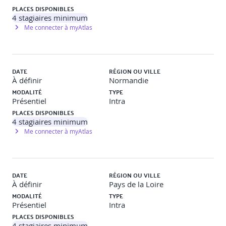
PLACES DISPONIBLES
4
stagiaires minimum
Exercice
Construction d’un plan d’évolution professionnelle
et restitution
Me connecter à myAtlas
DATE
RÉGION OU VILLE
À définir
Normandie
MODALITÉ
TYPE
Présentiel
Intra
PLACES DISPONIBLES
4
stagiaires minimum
Me connecter à myAtlas
DATE
RÉGION OU VILLE
À définir
Pays de la Loire
MODALITÉ
TYPE
Présentiel
Intra
PLACES DISPONIBLES
4
stagiaires minimum