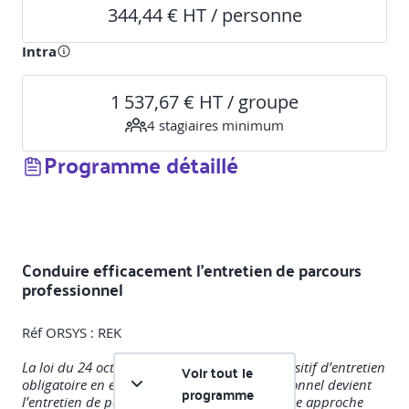
344,44 € HT / personne
Intra
1 537,67 € HT / groupe
4
stagiaire
s
minimum
Programme détaillé
Conduire efficacement l’entretien de parcours
professionnel
Réf ORSYS : REK
La loi du 24 octobre 2025 transforme le dispositif d’entretien
Voir tout le
obligatoire en entreprise : l’entretien professionnel devient
programme
l’entretien de parcours professionnel, avec une approche