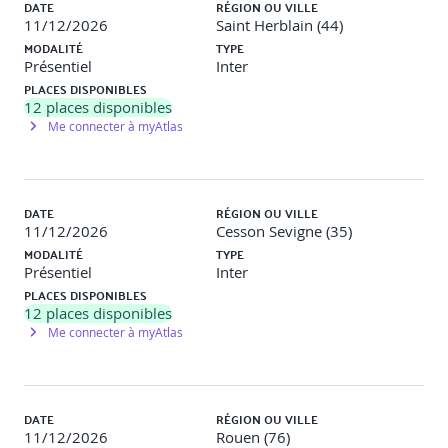
DATE
RÉGION OU VILLE
formation au moyen de QCM, mises en situation, travaux
11/12/2026
Saint Herblain (44)
pratiques… Le participant complète également un test de
MODALITÉ
TYPE
positionnement en amont et en aval pour valider les
Présentiel
Inter
compétences acquises.
PLACES DISPONIBLES
12
places disponibles
Programme de la formation
Me connecter à myAtlas
1 - Comprendre le cadre et les enjeux de la réforme
Loi du 24 octobre 2025 et évolution du dispositif
DATE
RÉGION OU VILLE
Passage de l’entretien professionnel à l’entretien de
11/12/2026
Cesson Sevigne (35)
parcours professionnel
MODALITÉ
TYPE
Enjeux RH : compétences, employabilité, mobilité
Présentiel
Inter
Positionnement dans les dispositifs RH
PLACES DISPONIBLES
12
places disponibles
Réflexion collective
Échanges sur les pratiques et impacts
Me connecter à myAtlas
de la réforme.
2 - Préparer l’entretien de parcours professionnel
DATE
RÉGION OU VILLE
Organisation et planification des entretiens
11/12/2026
Rouen (76)
Analyse du parcours du collaborateur