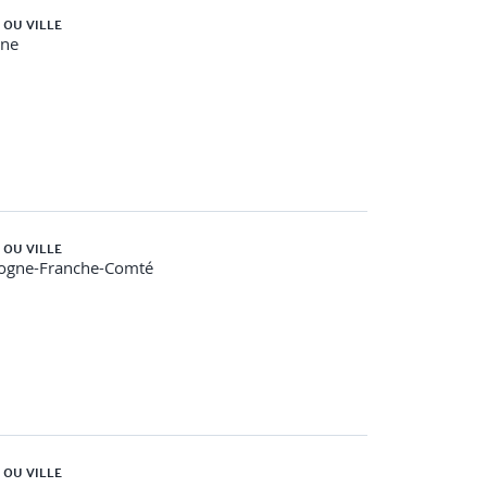
 OU VILLE
gne
 OU VILLE
ogne-Franche-Comté
gnement (adaptation du poste, développement...)
 OU VILLE
 des compétences…)