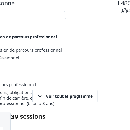
rsonne
1 48
tien de parcours professionnel
fessionnel
H
ions, obligations et opportunités
Voir tout le programme
fin de carrière, entretien de reprise
professionnel (bilan à 8 ans)
39 sessions
’entretien annuel d’évaluation et l’entretien de parcours professionne
Liste des sessions