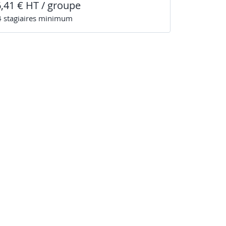
6,41 € HT / groupe
4
stagiaire
s
minimum
l