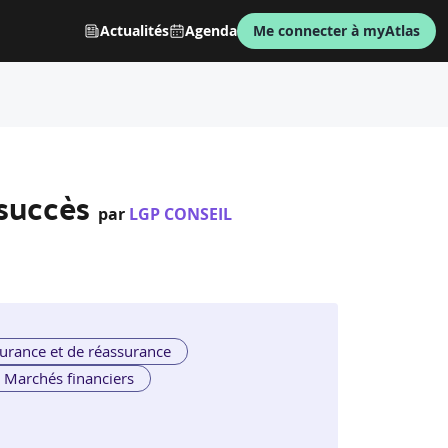
Actualités
Agenda
Me connecter à myAtlas
 succès
par
LGP CONSEIL
urance et de réassurance
Marchés financiers