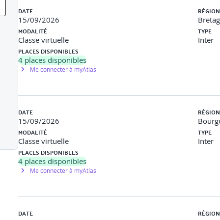
DATE
RÉGION
essionnels
15/09/2026
Breta
MODALITÉ
TYPE
Classe virtuelle
Inter
PLACES DISPONIBLES
4
places disponibles
és à transmettre
Me connecter à myAtlas
’entretien de parcours professionnel
DATE
RÉGION
15/09/2026
Bourg
ionnels
MODALITÉ
TYPE
Classe virtuelle
Inter
PLACES DISPONIBLES
formulation et le questionnement
4
places disponibles
Me connecter à myAtlas
possibilités d’évolution professionnelle et les besoins en accompa
DATE
RÉGION
formation et de professionnalisation (CPF, plan de développement