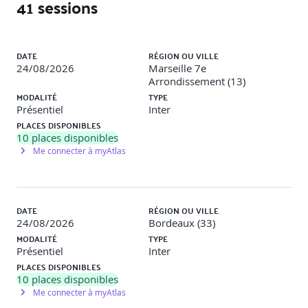
41 sessions
Appréhender la faisabilité de l’évolution du
Liste des sessions
collaborateur en entreprise
DATE
RÉGION OU VILLE
24/08/2026
Marseille 7e
Analyser le parcours professionnel et faire le bilan
Arrondissement (13)
des compétences
MODALITÉ
TYPE
Actualiser et maîtriser les notions clés de l’évolution
Présentiel
Inter
professionnelle (formation, VAE, PTP, plan de
PLACES DISPONIBLES
développement des compétences..)
10
places disponibles
Maîtriser les outils d’analyse des compétences
Me connecter à myAtlas
(référentiel de compétences, outil de cartographie, …)
Construire et formaliser les évolutions possibles du
parcours professionnel du collaborateur
DATE
RÉGION OU VILLE
Construire le projet professionnel en phase avec les
24/08/2026
Bordeaux (33)
perspectives d’évolution de l’entreprise
MODALITÉ
TYPE
Identifier les actions de développement et établir un
Présentiel
Inter
plan d’action impliquant les différents acteurs (manager,
PLACES DISPONIBLES
RH, salarié)
10
places disponibles
Formaliser, suivre et exploiter le compte-rendu
Me connecter à myAtlas