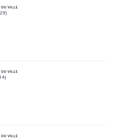
 OU VILLE
(29)
ent
 OU VILLE
14)
 fin de formation Mise en situation finale
 OU VILLE