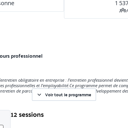
rsonne
1 53
cours professionnel
entretien obligatoire en entreprise : l’entretien professionnel devien
res professionnelles et l’employabilité.Ce programme permet de comp
’entretien de parcours professionnel au service du développement des 
Voir tout le programme
12 sessions
esure :
Liste des sessions