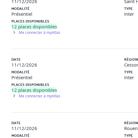
11/12/2026
Saint 
ogression pédagogique du participant tout au long de la formati
MODALITÉ
TYPE
 test de positionnement en amont et en aval pour valider les c
Présentiel
Inter
PLACES DISPONIBLES
12
places disponibles
Me connecter à myAtlas
réforme
sitif
DATE
RÉGION
etien de parcours professionnel
11/12/2026
Cesson
ilité
MODALITÉ
TYPE
Présentiel
Inter
impacts de la réforme.
PLACES DISPONIBLES
12
places disponibles
onnel
Me connecter à myAtlas
DATE
RÉGION
tur)
11/12/2026
Rouen 
MODALITÉ
TYPE
cas pratique en sous-groupes.