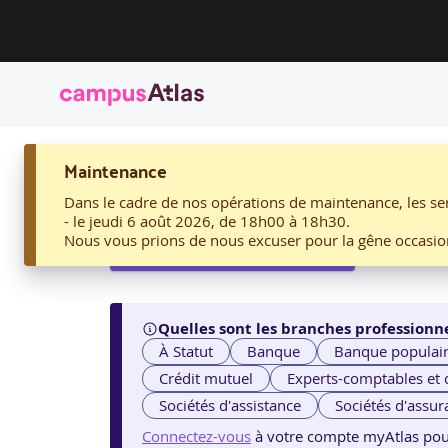
ACCUEIL
Maintenance
07. RÉALISER L’ENTRETIEN DE PARCOURS PROFESSIONN
07. Réaliser l’entretie
Dans le cadre de nos opérations de maintenance, les ser
- le jeudi 6 août 2026, de 18h00 à 18h30.
Nous vous prions de nous excuser pour la gêne occasio
Voir les sessions proposées
Quelles sont les branches professionne
À Statut
Banque
Banque populai
Crédit mutuel
Experts-comptables et
Sociétés d'assistance
Sociétés d'assur
Connectez-vous
à votre compte myAtlas pour v