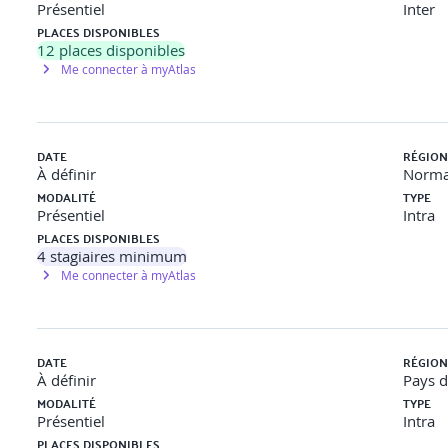
Présentiel
Inter
pectives
PLACES DISPONIBLES
12
places disponibles
ement
Me connecter à myAtlas
DATE
RÉGION
d’un entretien de parcours professionnel. Débriefing collectif.
À définir
Norma
MODALITÉ
TYPE
essionnel
Présentiel
Intra
PLACES DISPONIBLES
lité, accompagnement…)
4
stagiaires minimum
Me connecter à myAtlas
ionnelle et restitution
DATE
RÉGION
À définir
Pays d
MODALITÉ
TYPE
Présentiel
Intra
PLACES DISPONIBLES