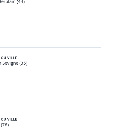
Herblain (44)
on au moyen de QCM, mises en situation, travaux
ompétences acquises.
 OU VILLE
 Sevigne (35)
 OU VILLE
(76)