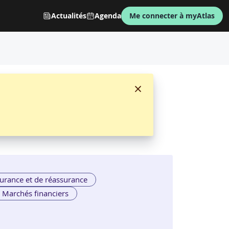
Actualités
Agenda
Me connecter à myAtlas
 succès
par
ORSYS
urance et de réassurance
Marchés financiers