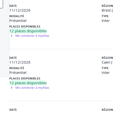
ien de parcours professionnel issu de la loi du 24 octobre 2025
DATE
RÉGION
ours professionnel pour l’entreprise et le collaborateur
11/12/2026
Brest 
yant sur le parcours et les compétences du salarié
MODALITÉ
TYPE
sionnel en mobilisant des techniques d’écoute et de questionnem
Présentiel
Inter
individualisé en lien avec les perspectives d’évolution
PLACES DISPONIBLES
12
places disponibles
Me connecter à myAtlas
ée à conduire des entretiens de parcours professionnel
DATE
RÉGION
11/12/2026
Caen (
MODALITÉ
TYPE
Présentiel
Inter
PLACES DISPONIBLES
12
places disponibles
Me connecter à myAtlas
, exercices, mises en situation) Auto-positionnement en début et
DATE
RÉGION