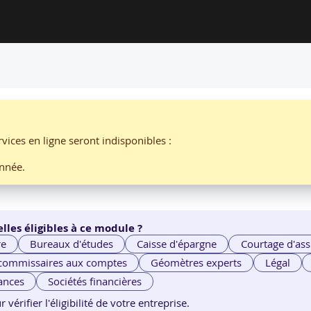
EL AVEC SUCCÈS PAR ORSYS
n de parcours professionnel avec
vices en ligne seront indisponibles :
nnée.
lles éligibles à ce module ?
re
Bureaux d'études
Caisse d'épargne
Courtage d'ass
 commissaires aux comptes
Géomètres experts
Légal
ances
Sociétés financières
érifier l'éligibilité de votre entreprise.