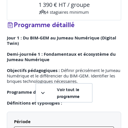
1 390 € HT / groupe
4
stagiaire
s
minimum
Programme détaillé
Jour 1 : Du BIM-GEM au Jumeau Numérique (Digital
Twin)
Demi-journée 1 : Fondamentaux et écosystème du
Jumeau Numérique
Objectifs pédagogiques :
Définir précisément le Jumeau
Numérique et le différencier du BIM-GEM. Identifier les
briques technologiques nécessaires.
Voir tout le
Programme détaillé :
programme
Définitions et typologies :
BIM-GEM :
La maquette comme base de données statique
pour la gestion.
Période