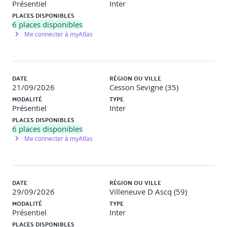
Présentiel
Inter
performance via les capteurs, génère automatiquement
PLACES DISPONIBLES
un ticket d'intervention dans la GMAO, simule l'impact de
6
places disponibles
la panne sur le confort des usagers et propose au
Me connecter à myAtlas
technicien un protocole d'intervention optimisé.
Demi-journée 2 : Cas d'usages et méthodologie de
déploiement
DATE
RÉGION OU VILLE
21/09/2026
Cesson Sevigne (35)
Objectifs pédagogiques :
Identifier les cas d'usages à
MODALITÉ
TYPE
forte valeur ajoutée. Comprendre les étapes clés pour
Présentiel
Inter
initier un projet de Jumeau Numérique.
PLACES DISPONIBLES
6
places disponibles
Programme détaillé :
Me connecter à myAtlas
Cas d'usages en exploitation-maintenance
:
Maintenance prédictive (anticipation des pannes),
optimisation des consommations énergétiques, gestion
des espaces (occupation en temps réel), sécurité
DATE
RÉGION OU VILLE
(simulation d'évacuation).
29/09/2026
Villeneuve D Ascq (59)
MODALITÉ
TYPE
Le rôle de l'IA et du Machine Learning :
Détection
Présentiel
Inter
d'anomalies, optimisation des consignes de régulation
PLACES DISPONIBLES