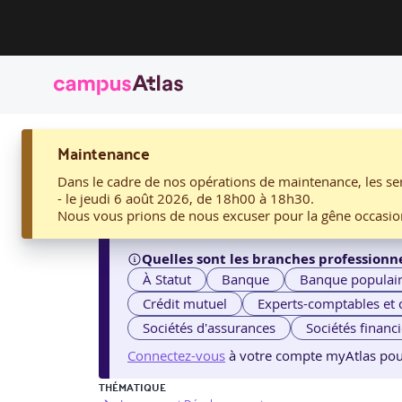
ACCUEIL
Maintenance
08 - C++, PROGRAMMATION OBJET PAR AELION
08 - C++, programmati
Dans le cadre de nos opérations de maintenance, les ser
- le jeudi 6 août 2026, de 18h00 à 18h30.
Nous vous prions de nous excuser pour la gêne occasio
Quelles sont les branches professionne
À Statut
Banque
Banque populai
Crédit mutuel
Experts-comptables et
Sociétés d'assurances
Sociétés financ
Connectez-vous
à votre compte myAtlas pour v
THÉMATIQUE