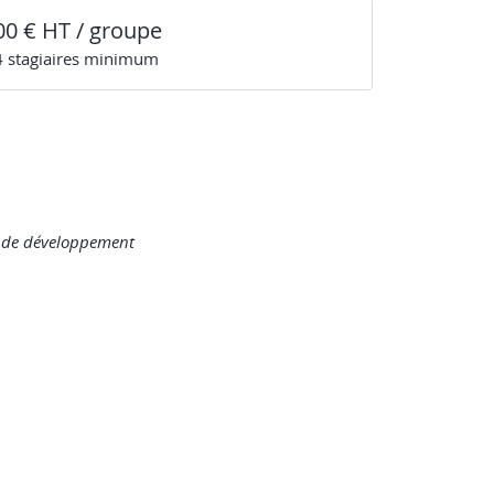
00 € HT / groupe
4
stagiaire
s
minimum
nt de développement
l’utilisateur de saisir son prénom et de dire «