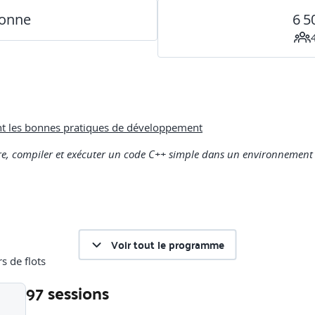
sonne
6 5
nt les bonnes pratiques de développement
crire, compiler et exécuter un code C++ simple dans un environneme
Voir tout le programme
s de flots
97 sessions
 écrire, compiler et exécuter un premier programme C++ permettant à 