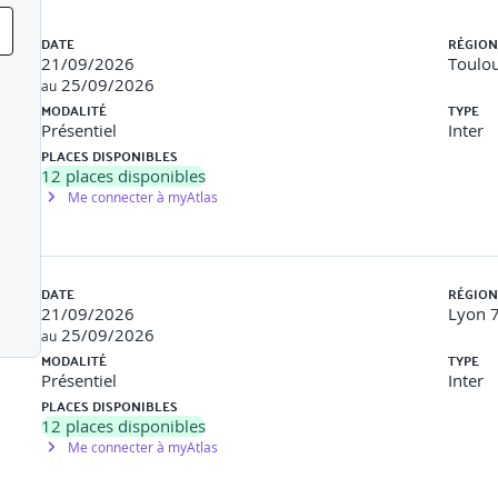
Liste des sessions
pes de données en C++
DATE
RÉGION
crie un programme utilisant des variables numériques et des opérate
21/09/2026
Toulou
25/09/2026
au
MODALITÉ
TYPE
Présentiel
Inter
PLACES DISPONIBLES
12
places disponibles
e dans les calculs et affectations
Me connecter à myAtlas
 des constantes pour la sécurité
t un programme calculant la surface d’un triangle avec la formule d
DATE
RÉGION
21/09/2026
Lyon 7
25/09/2026
ndamentaux du C++
au
MODALITÉ
TYPE
rire des fonctions simples en distinguant les différents modes de pas
Présentiel
Inter
PLACES DISPONIBLES
ur des valeurs depuis des fonctions
12
places disponibles
éférence
Me connecter à myAtlas
bles temporaires locales et des paramètres