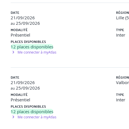
édiaire des pointeurs
DATE
RÉGION
21/09/2026
Lille (
25/09/2026
au
 écrire une fonction qui permet de vérifier si un mot est un palindro
MODALITÉ
TYPE
Présentiel
Inter
+
PLACES DISPONIBLES
12
places disponibles
liser les conteneurs dynamiques de la librairie standard. Vous exploi
Me connecter à myAtlas
DATE
RÉGION
21/09/2026
Valbon
25/09/2026
au
MODALITÉ
TYPE
t écrire un programme manipulant une liste de villes et un ensembl
Présentiel
Inter
PLACES DISPONIBLES
12
places disponibles
Me connecter à myAtlas
entée Objet (1/2)