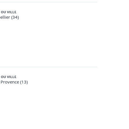
nt deux valeurs.
 OU VILLE
llier (34)
 OU VILLE
 Provence (13)
 contenu. Vous utilisez l’opérateur [], les pointeurs