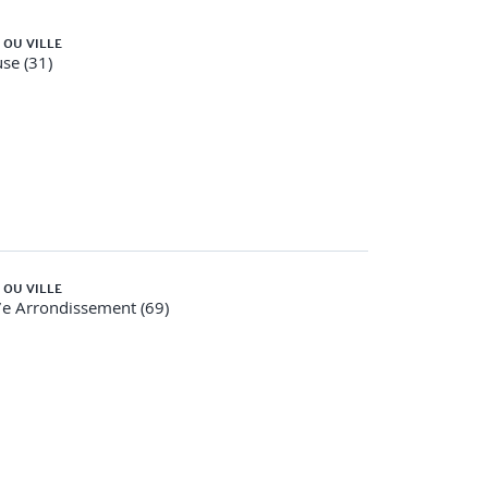
 OU VILLE
urs numériques
se (31)
e Héron.
 OU VILLE
e Arrondissement (69)
sage de paramètres