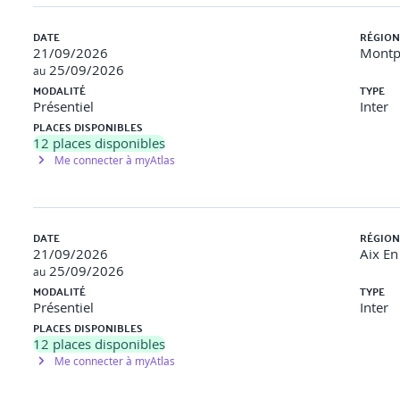
 écrire une fonction calculant une vitesse et une deuxième échangea
DATE
RÉGION
21/09/2026
Montpe
25/09/2026
au
rire un programme structuré par des conditionnelles et des boucles
MODALITÉ
TYPE
Présentiel
Inter
PLACES DISPONIBLES
12
places disponibles
Me connecter à myAtlas
it un programme implémentant l’algorithme d’Euclide.
DATE
RÉGION
21/09/2026
Aix En
25/09/2026
au
MODALITÉ
TYPE
ière basique
Présentiel
Inter
PLACES DISPONIBLES
nstruire un tableau ou une chaîne de caractère, de lire et modifier son
12
places disponibles
Me connecter à myAtlas
teurs
ractères