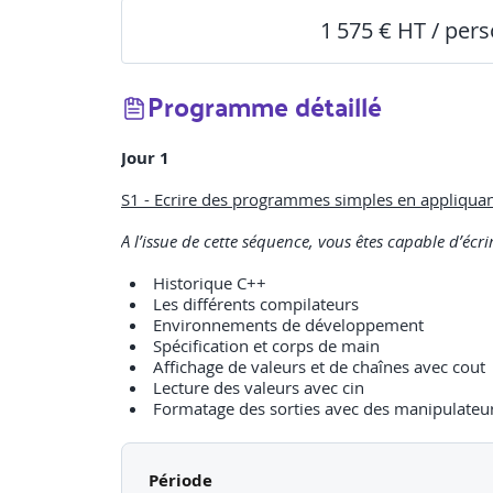
1 575 € HT / per
Programme détaillé
Jour 1
S1 - Ecrire des programmes simples en appliqua
A l’issue de cette séquence, vous êtes capable d’é
Historique C++
Les différents compilateurs
Environnements de développement
Spécification et corps de main
Affichage de valeurs et de chaînes avec cout
Lecture des valeurs avec cin
Formatage des sorties avec des manipulateur
Exemples de travaux pratiques : le participant doit
Bonjour » à l’utilisateur.
Période