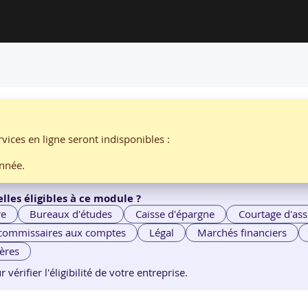
on Objet
vices en ligne seront indisponibles :
par
AELION
nnée.
lles éligibles à ce module ?
re
Bureaux d'études
Caisse d'épargne
Courtage d'ass
 commissaires aux comptes
Légal
Marchés financiers
ières
érifier l'éligibilité de votre entreprise.