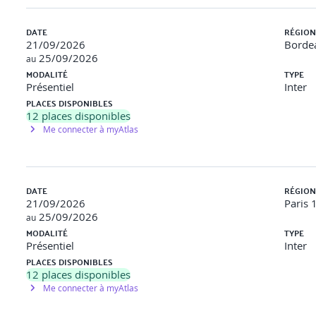
finir une classe simple représentant une donnée métier. Vous savez cr
DATE
RÉGION
21/09/2026
Bordea
25/09/2026
au
MODALITÉ
TYPE
Présentiel
Inter
PLACES DISPONIBLES
 écrire une classe représentant un point en 2D avec un nom et des co
12
places disponibles
Me connecter à myAtlas
entée Objet (2/2)
diger une classe en deux parties « interface et implémentation ». Vous
DATE
RÉGION
21/09/2026
Paris 
25/09/2026
au
MODALITÉ
TYPE
Présentiel
Inter
PLACES DISPONIBLES
12
places disponibles
Me connecter à myAtlas
 surcharger les opérateurs de comparaison de la classe Point2D.