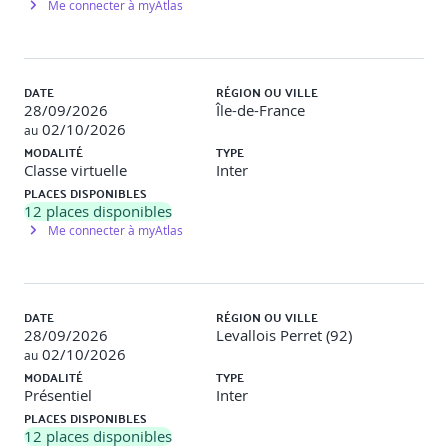
Me connecter à myAtlas
Travaux pratiques
Objectif
: Valider que tout le monde est à l’aise avec son
environnement de développement et prendre en main la
DATE
RÉGION OU VILLE
syntaxe de base du C++ (opérateurs, types, tests, etc.).
28/09/2026
Île-de-France
02/10/2026
au
Description
: Réalisation du programme celcius.cpp qui
MODALITÉ
TYPE
demande la saisie au clavier d'une température en degrés
Classe virtuelle
Inter
Fahrenheit, puis calcule et affiche la température
PLACES DISPONIBLES
correspondante en degrés Celsius en interdisant les valeurs
12
places disponibles
hors plage.
Création d’une expression lambda pour détection
Me connecter à myAtlas
d’un palindrome.
Les classes en C++
DATE
RÉGION OU VILLE
28/09/2026
Levallois Perret (92)
Définition d'une classe, Les qualificateurs "public" et
02/10/2026
au
"private"
MODALITÉ
TYPE
Présentiel
Inter
Instanciation d’une classe
PLACES DISPONIBLES
12
places disponibles
La surcharge de méthodes