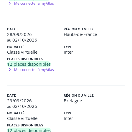
Me connecter à myAtlas
L'héritage public simple
Ordre d'exécution des constructeurs et destructeurs
DATE
RÉGION OU VILLE
Les règles de conversion
28/09/2026
Hauts-de-France
02/10/2026
Le qualificateur d'accès protected
au
MODALITÉ
TYPE
L'héritage multiple répété et ses difficultés de mise en
Classe virtuelle
Inter
œuvre
PLACES DISPONIBLES
12
places disponibles
Manipulation d’objets dérivés
Me connecter à myAtlas
Travaux pratiques
DATE
RÉGION OU VILLE
Objectif
: Comprendre comment mettre en œuvre une
29/09/2026
Bretagne
association directe, puis une composition entre
02/10/2026
au
classes.
Savoir spécialiser une classe existante par héritage
MODALITÉ
TYPE
pour ne pas tout réécrire en maîtrisant l’impact
Classe virtuelle
Inter
hiérarchique dans la syntaxe (classe mère et descendance.)
PLACES DISPONIBLES
12
places disponibles
Description
: Mise en œuvre d'une relation d’association puis