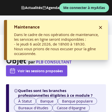
Actualités
Agenda
Me connecter à myAtlas
Maintenance
Dans le cadre de nos opérations de maintenance,
les services en ligne seront indisponibles :
AFFICHER LE FIL D'ARIANE
- le jeudi 6 août 2026, de 18h00 à 18h30.
08 - C++, programmation
Nous vous prions de nous excuser pour la gêne
occasionnée.
Objet
par
PLB CONSULTANT
Voir les sessions proposées
Quelles sont les branches
professionnelles éligibles à ce module ?
À Statut
Banque
Banque populaire
Bureaux d'études
Caisse d'épargne