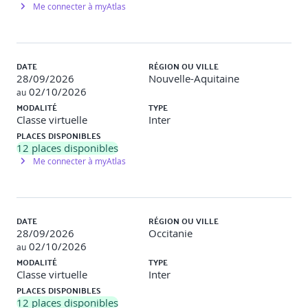
Me connecter à myAtlas
Objectif
: Maîtriser la création de classe, l’instanciation, les
constructeurs et la surcharge des méthodes
Description
: Création d’une classe « counter » permettant
DATE
RÉGION OU VILLE
de créer un objet qui génère une séquence de nombres
28/09/2026
Nouvelle-Aquitaine
(incrémentation, valeur actuelle, affichage, etc.)
Surcharges
02/10/2026
du constructeur en y passant un nombre ou un objet (pour
au
s’initialiser sur cet objet).
MODALITÉ
TYPE
Classe virtuelle
Inter
PLACES DISPONIBLES
Relations entre classe (association, composition,
12
places disponibles
héritage)
Me connecter à myAtlas
Introduction aux diagrammes de classes UML2
Les associations entre classes : l’association directe,
DATE
RÉGION OU VILLE
l'agrégation, la composition
28/09/2026
Occitanie
02/10/2026
au
Traduction en C++ d’une association, d’une composition
MODALITÉ
TYPE
Classe virtuelle
Inter
Importance de la liste d’initialisation dans les
PLACES DISPONIBLES
constructeurs
12
places disponibles