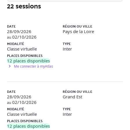
22 sessions
C++, le langage
Liste des sessions
Les types de données, les variables, les constantes,
DATE
RÉGION OU VILLE
L’initialisation uniforme, Les opérateurs
28/09/2026
Pays de la Loire
02/10/2026
au
Les structures de contrôles
MODALITÉ
TYPE
Classe virtuelle
Inter
Tableaux et chaînes de caractères
PLACES DISPONIBLES
Les fonctions, paramètres par défaut et la surcharge
12
places disponibles
Me connecter à myAtlas
Les expressions lambdas, Les fonctions "inline"
Les pointeurs bruts, référence lvalue
DATE
RÉGION OU VILLE
Les structures et les types personnalisés, les
28/09/2026
Grand Est
énumérations
02/10/2026
au
MODALITÉ
TYPE
Les espaces de noms et l’organisation du code
Classe virtuelle
Inter
PLACES DISPONIBLES
Les compilations séparée et conditionnelle
12
places disponibles