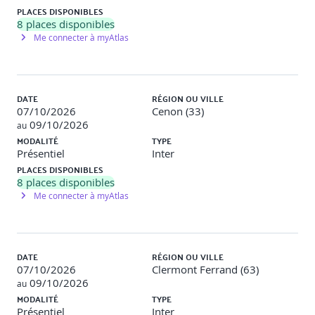
affectant la sécurité des blockchains.
PLACES DISPONIBLES
8
places disponibles
Après-midi : Stratégies de Sécurité Globale
Me connecter à myAtlas
Développement d'une stratégie de sécurité
blockchain (2h15)
DATE
RÉGION OU VILLE
Création de politiques de sécurité qui intègrent la gestion
07/10/2026
Cenon (33)
des risques, la récupération après sinistre et la continuité
09/10/2026
au
des opérations.
MODALITÉ
TYPE
Présentiel
Inter
Atelier de politique de sécurité (1h15)
PLACES DISPONIBLES
Les participants créent une politique de sécurité pour une
8
places disponibles
application blockchain fictive.
Me connecter à myAtlas
Précisions concernant les Méthodes Pédagogiques
Cours théoriques pour introduire et développer des
DATE
RÉGION OU VILLE
concepts de sécurité avancés.
07/10/2026
Clermont Ferrand (63)
09/10/2026
au
Ateliers pratiques pour appliquer les techniques de
MODALITÉ
TYPE
sécurité dans des environnements contrôlés.
Présentiel
Inter