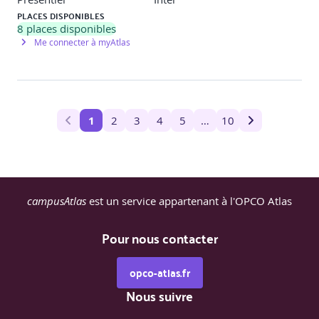
PLACES DISPONIBLES
8
places disponibles
Me connecter à myAtlas
1
2
3
4
5
…
10
campusAtlas
est un service appartenant à l'OPCO Atlas
Pour nous contacter
opco-atlas.fr
Nous suivre