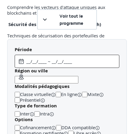
Comprendre les vecteurs d'attaque uniques aux
blockchains et aux cryptomonnaies.
Voir tout le
programme
Sécurité des Wallets et des Échanges (2h)
Techniques de sécurisation des portefeuilles de
cryptomonnaies et des plateformes d'échange.
Période
Après-midi : Sécurité des Smart Contracts
Région ou ville
Vulnérabilités communes des smart contracts
(2h15)
Modalités pédagogiques
Analyse des failles de sécurité les plus fréquentes dans les
Classe virtuelle
En ligne
Mixte
smart contracts.
Présentiel
Type de formation
Ateliers de codage sécurisé (1h15)
Inter
Intra
Options
Techniques pour écrire des smart contracts sécurisés en
Solidity et Vyper.
Cofinancement
DDA compatible
Formation certifiante
Libre accès