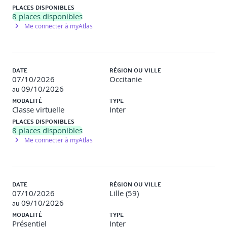
réseau blockchain, y compris la gestion de l'accès et le
PLACES DISPONIBLES
monitoring.
8
places disponibles
Me connecter à myAtlas
Simulation d'attaques et réponse aux incidents
(1h15)
Simulations de tentatives de piratage sur un réseau
blockchain test pour pratiquer la réponse aux incidents.
DATE
RÉGION OU VILLE
07/10/2026
Occitanie
Jour 3
09/10/2026
au
MODALITÉ
TYPE
Matinée : Audit et Conformité
Classe virtuelle
Inter
PLACES DISPONIBLES
Audits de sécurité pour les applications blockchain
8
places disponibles
(1h30)
Me connecter à myAtlas
Comment réaliser des audits de sécurité internes et
externes, choisir des auditeurs.
DATE
RÉGION OU VILLE
07/10/2026
Lille (59)
09/10/2026
Conformité réglementaire et blockchain 2h)
au
MODALITÉ
TYPE
Discussion sur les aspects légaux et réglementaires
Présentiel
Inter