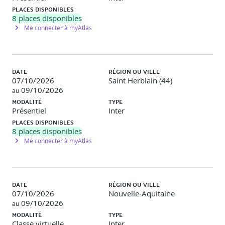
PLACES DISPONIBLES
Études de cas pour illustrer les meilleures pratiques de
8
places disponibles
sécurité et les échecs de sécurité notables.
Me connecter à myAtlas
Simulations pour pratiquer la réponse aux incidents de
sécurité en temps réel.
DATE
RÉGION OU VILLE
07/10/2026
Saint Herblain (44)
09/10/2026
au
MODALITÉ
TYPE
Présentiel
Inter
PLACES DISPONIBLES
8
places disponibles
Me connecter à myAtlas
DATE
RÉGION OU VILLE
07/10/2026
Nouvelle-Aquitaine
09/10/2026
au
MODALITÉ
TYPE
Classe virtuelle
Inter