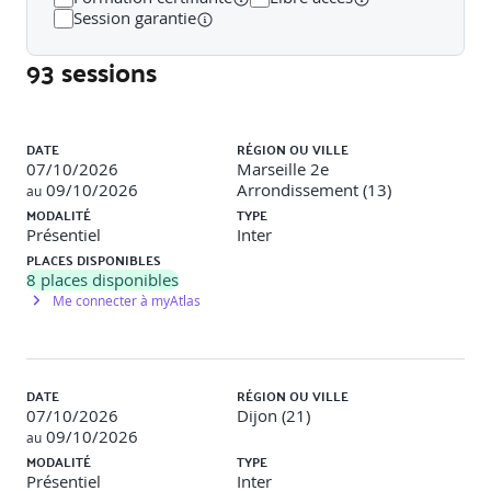
Session garantie
Jour 2
93 sessions
Matinée : Techniques de Cryptographie Avancées
Liste des sessions
Cryptographie appliquée à la blockchain (1h30)
DATE
RÉGION OU VILLE
07/10/2026
Marseille 2e
Utilisation de techniques cryptographiques avancées pour
09/10/2026
Arrondissement (13)
au
renforcer la sécurité des transactions blockchain.
MODALITÉ
TYPE
Présentiel
Inter
Implémentation de la confidentialité dans les
PLACES DISPONIBLES
transactions (2h)
8
places disponibles
Me connecter à myAtlas
Techniques comme le zk-SNARKs et le Mimblewimble
pour assurer la confidentialité et l'anonymat.
Après-midi : Réseaux Blockchain Sécurisés
DATE
RÉGION OU VILLE
Sécurisation des nœuds et des réseaux blockchain
07/10/2026
Dijon (21)
(2h15)
09/10/2026
au
MODALITÉ
TYPE
Meilleures pratiques pour sécuriser les nœuds dans un
Présentiel
Inter