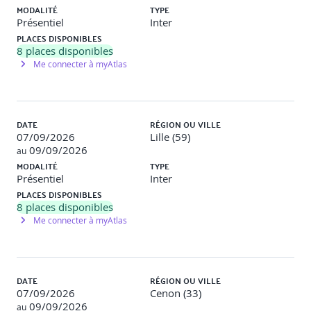
Utilisation des Outils d'Analyse de Cycle de Vie (2h)
MODALITÉ
TYPE
Présentiel
Inter
• Formation à l'utilisation d'outils d'analyse de cycle de
PLACES DISPONIBLES
vie pour évaluer l'impact environnemental des solutions
8
places disponibles
architecturales.
Me connecter à myAtlas
Conception d'Infrastructures Informatiques
Économes (1h30)
• Techniques spécifiques pour la conception
DATE
RÉGION OU VILLE
d'infrastructures économes en énergie.
07/09/2026
Lille (59)
09/09/2026
au
Atelier de Mise en Œuvre (1h15)
MODALITÉ
TYPE
Présentiel
Inter
• Application pratique des concepts appris pour concevoir
PLACES DISPONIBLES
une infrastructure numérique dans un projet de groupe.
8
places disponibles
Me connecter à myAtlas
Évaluation des Projets et Feedback (45 min)
• Présentation des projets de groupe, évaluation par les
pairs et feedback constructif.
DATE
RÉGION OU VILLE
JOUR 3 : Technologies Durables et Engagement des
07/09/2026
Cenon (33)
Équipes
09/09/2026
au