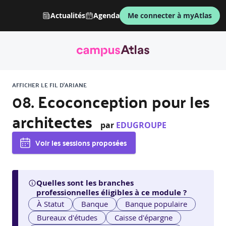
Actualités
Agenda
Me connecter à myAtlas
AFFICHER LE FIL D'ARIANE
08. Ecoconception pour les
architectes
par
EDUGROUPE
Voir les sessions proposées
Quelles sont les branches
professionnelles éligibles à ce module ?
À Statut
Banque
Banque populaire
Bureaux d'études
Caisse d'épargne