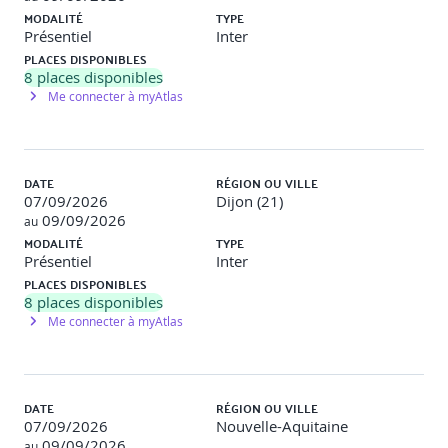
MODALITÉ
TYPE
participants.
Présentiel
Inter
Conclusion et Clôture (45 min)
PLACES DISPONIBLES
8
places disponibles
• Récapitulatif des apprentissages, distribution des
Me connecter à myAtlas
certificats et clôture de la formation.
DATE
RÉGION OU VILLE
07/09/2026
Dijon (21)
09/09/2026
au
MODALITÉ
TYPE
Présentiel
Inter
PLACES DISPONIBLES
8
places disponibles
Me connecter à myAtlas
DATE
RÉGION OU VILLE
07/09/2026
Nouvelle-Aquitaine
09/09/2026
au