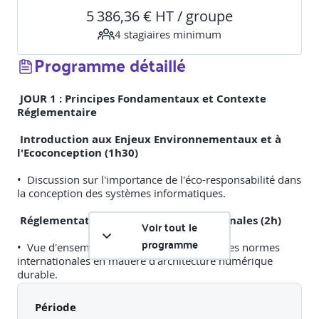
5 386,36 € HT / groupe
4
stagiaire
s
minimum
Programme détaillé
JOUR 1 : Principes Fondamentaux et Contexte
Réglementaire
Introduction aux Enjeux Environnementaux et à
l'Ecoconception (1h30)
• Discussion sur l'importance de l'éco-responsabilité dans
la conception des systèmes informatiques.
Réglementations et Normes Internationales (2h)
Voir tout le
programme
• Vue d'ensemble des réglementations et des normes
internationales en matière d'architecture numérique
durable.
Principes de Conception Durable (1h30)
Période