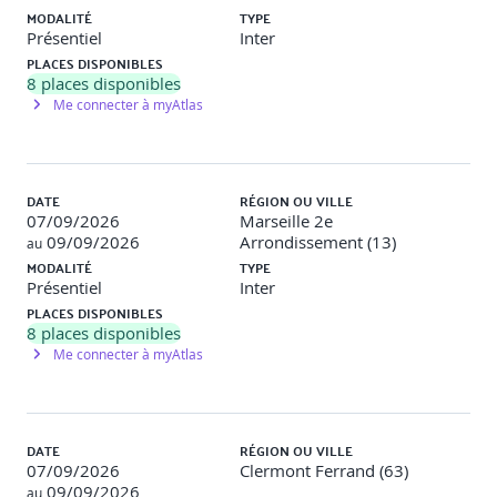
MODALITÉ
TYPE
Technologies Éco-responsables (1h30)
Présentiel
Inter
PLACES DISPONIBLES
• Identification et recommandation des technologies et
8
places disponibles
pratiques durables (serveurs à faible consommation
Me connecter à myAtlas
d'énergie, optimisation des réseaux, sources d'énergie
renouvelable).
Sensibilisation et Mobilisation des Équipes (2h)
DATE
RÉGION OU VILLE
07/09/2026
Marseille 2e
• Stratégies pour sensibiliser et engager les équipes de
09/09/2026
Arrondissement (13)
développement et d'architecture dans les pratiques éco-
au
responsables.
MODALITÉ
TYPE
Présentiel
Inter
Planification Stratégique pour l'Intégration de la
PLACES DISPONIBLES
Durabilité (1h30)
8
places disponibles
Me connecter à myAtlas
• Développement de plans stratégiques pour intégrer la
durabilité dans les projets à venir.
Discussion Finale et Évaluation du Module(1h15)
DATE
RÉGION OU VILLE
07/09/2026
Clermont Ferrand (63)
• Discussion ouverte sur les défis rencontrés, les
09/09/2026
au
solutions proposées et les engagements futurs des