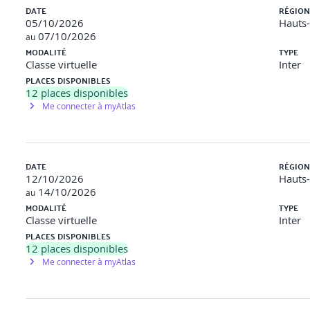
uestion (QCM) à compléter en 2 heures.
DATE
RÉGION
05/10/2026
Hauts
nir la certification PECB Risk Manager ISO/IEC 27005.
07/10/2026
au
MODALITÉ
TYPE
proctoring).
Classe virtuelle
Inter
PLACES DISPONIBLES
 en s’inscrivant sur le site de PECB après avoir reçu son voucher
12
places disponibles
Me connecter à myAtlas
valable sans limite de durée.
 dans l’année
DATE
RÉGION
12/10/2026
Hauts
formation et le passage de la certification
14/10/2026
au
MODALITÉ
TYPE
Classe virtuelle
Inter
PLACES DISPONIBLES
12
places disponibles
Me connecter à myAtlas