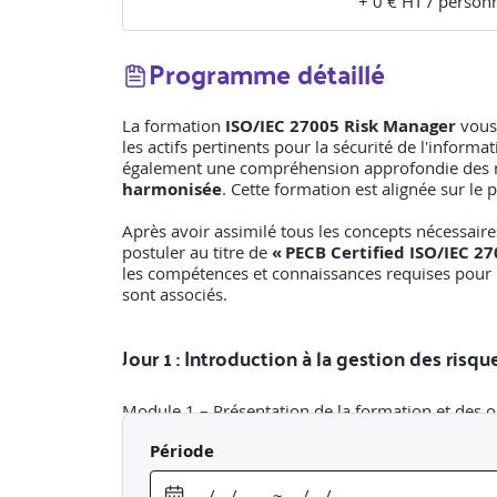
+ 0 € HT / person
Programme détaillé
La formation
ISO/IEC 27005 Risk Manager
vous 
les actifs pertinents pour la sécurité de l'informa
également une compréhension approfondie des me
harmonisée
. Cette formation est alignée sur l
Après avoir assimilé tous les concepts nécessaire
postuler au titre de
« PECB Certified ISO/IEC 2
les compétences et connaissances requises pour ré
sont associés.
Jour 1 : Introduction à la gestion des risq
Module 1 – Présentation de la formation et des ob
Période
Tour de table, attentes des participants, obj
Module 2 – Concepts fondamentaux de la gestion 