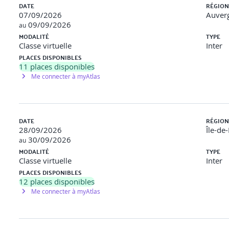
DATE
RÉGION
07/09/2026
Auver
09/09/2026
au
MODALITÉ
TYPE
Classe virtuelle
Inter
t, acceptation, évitement
PLACES DISPONIBLES
que :
11
places disponibles
Me connecter à myAtlas
es
DATE
RÉGION
28/09/2026
Île-de
on et préparation à l’examen
30/09/2026
au
MODALITÉ
TYPE
 :
Classe virtuelle
Inter
PLACES DISPONIBLES
12
places disponibles
ise à jour des traitements
Me connecter à myAtlas
001) :
.1, 8 et 9 d’ISO/IEC 27001