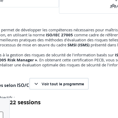
ne
+
permet de développer les compétences nécessaires pour maîtriser
tion, en utilisant la norme
ISO/IEC 27005
comme cadre de référenc
illeures pratiques des méthodes d’évaluation des risques telle
e processus de mise en œuvre du cadre
SMSI (ISMS)
présenté dans
s à la gestion des risques de sécurité de l'information basés sur
I
7005 Risk Manager »
. En obtenant cette certification PECB, vou
aliser une évaluation optimale des risques de sécurité de l’infor
Voir tout le programme
ues selon ISO/CEI 27005
jectifs :
22 sessions
ectifs du cours et parcours pédagogique
Liste des sessions
des risques :