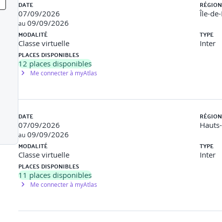
DATE
RÉGION
07/09/2026
Île-de
ce, actifs, vulnérabilités, menaces
09/09/2026
au
MSI
MODALITÉ
TYPE
Classe virtuelle
Inter
:
PLACES DISPONIBLES
12
places disponibles
es clés et alignement avec le PDCA
Me connecter à myAtlas
sponsabilités, gouvernance du risque
DATE
RÉGION
07/09/2026
Hauts
ques
09/09/2026
au
MODALITÉ
TYPE
Classe virtuelle
Inter
PLACES DISPONIBLES
 périmètre, seuils de tolérance
11
places disponibles
Me connecter à myAtlas
e, analyse des actifs, menaces, vulnérabilités