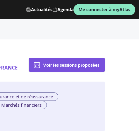
Actualités
Agenda
Me connecter à myAtlas
Voir les sessions proposées
FRANCE
urance et de réassurance
Marchés financiers