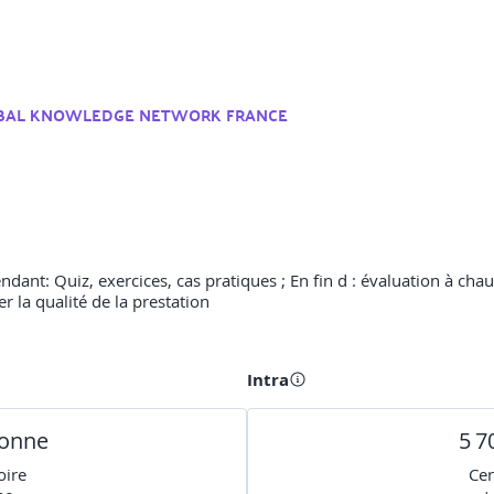
BAL KNOWLEDGE NETWORK FRANCE
nt: Quiz, exercices, cas pratiques ; En fin d : évaluation à chaud.
r la qualité de la prestation
Intra
sonne
5 7
oire
Cer