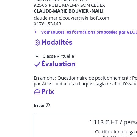
92565
RUEIL MALMAISON CEDEX
CLAUDE-MARIE BOUVIER -NAILI
claude-marie.bouvier@skillsoft.com
0178153463
Voir toutes les formations proposées par
GLO
Modalités
Classe virtuelle
Évaluation
En amont : Questionnaire de positionnement ; Penda
par Atlas contactera chaque stagiaire afin d'évalue
Prix
Inter
1 113 € HT / per
Certification obligat