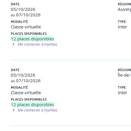
DATE
RÉGION
laration d’applicabilité
05/10/2026
Auver
07/10/2026
au
MODALITÉ
TYPE
s, séance de questions/réponses
Classe virtuelle
Inter
PLACES DISPONIBLES
12
places disponibles
Me connecter à myAtlas
men officiel PECB
éponses.
personnalisés.
DATE
RÉGION
05/10/2026
Île-de
07/10/2026
au
MODALITÉ
TYPE
en (structure, types de questions)
Classe virtuelle
Inter
PLACES DISPONIBLES
12
places disponibles
Me connecter à myAtlas
sionnelle dont 1 an d’expérience en gestion des risques liés à la s
à la sécurité de l’information