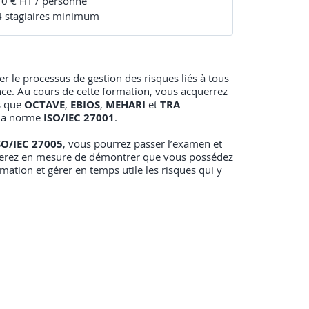
 0 € HT / personne
4
stagiaire
s
minimum
 le processus de gestion des risques liés à tous
e. Au cours de cette formation, vous acquerrez
s que
OCTAVE
,
EBIOS
,
MEHARI
et
TRA
 la norme
ISO/IEC 27001
.
SO/IEC 27005
, vous pourrez passer l’examen et
s serez en mesure de démontrer que vous possédez
mation et gérer en temps utile les risques qui y