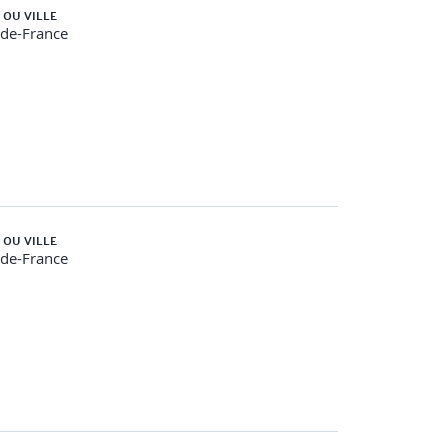
 OU VILLE
-de-France
 (fourni par Global Knowledge)
 OU VILLE
-de-France