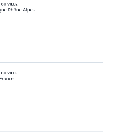
 OU VILLE
gne-Rhône-Alpes
 OU VILLE
-France
écurité de l’information et avoir comptabilisé