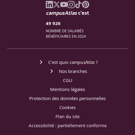
campusAtlas
c'est
- Préparation structurée à l’examen de certification
49 926
NOMBRE DE SALARIÉS
BÉNÉFICIAIRES EN 2024
C'est quoi
campusAtlas
?
Nos branches
CGU
Mentions légales
Protection des données personnelles
Cookies
Plan du site
Accessibilité : partiellement conforme