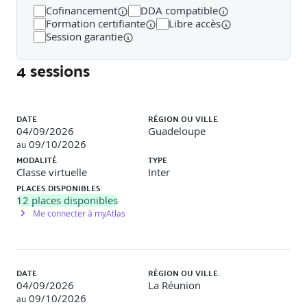
Cofinancement
DDA compatible
Formation certifiante
Libre accès
DEMI-JOURNEE 3 – IDENTIFICATION ET EVALUATION
Session garantie
DES RISQUES
4 sessions
Méthodologie d’identification des actifs, menaces et
vulnérabilités. Scénarisation du risque et corrélation avec
les processus métiers. Analyse et évaluation selon impact,
Liste des sessions
vraisemblance et criticité (approches qualitative, semi-
DATE
RÉGION OU VILLE
quantitative, quantitative). Priorisation des risques à
04/09/2026
Guadeloupe
traiter.
09/10/2026
au
MODALITÉ
TYPE
Activités : travail en groupe sur un cas fictif, construction
Classe virtuelle
Inter
de scénarios, atelier de chiffrage des risques et
PLACES DISPONIBLES
présentation plénière.
12
places disponibles
Me connecter à myAtlas
DEMI-JOURNEE 4 – TRAITEMENT, ACCEPTATION ET
SUIVI DES RISQUES
DATE
RÉGION OU VILLE
Options de traitement (éviter, réduire, transférer,
04/09/2026
La Réunion
accepter), élaboration et documentation d’un plan de
09/10/2026
au