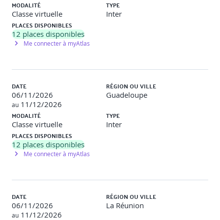
traitement, gestion des risques résiduels et validation de
MODALITÉ
TYPE
l’acceptation. Mise en place d’une communication avec les
Classe virtuelle
Inter
parties prenantes. Suivi, revue périodique et amélioration
PLACES DISPONIBLES
continue du dispositif.
12
places disponibles
Me connecter à myAtlas
Activités : cas pratique de plan de traitement, simulation
de restitution devant un comité de direction, atelier de
tableau de pilotage des risques
DATE
RÉGION OU VILLE
06/11/2026
Guadeloupe
DEMI-JOURNEE 5 – METHODES COMPLEMENTAIRES
11/12/2026
au
MODALITÉ
TYPE
Présentation et comparaison des méthodes EBIOS RM,
Classe virtuelle
Inter
MEHARI, OCTAVE, FAIR, NIST RMF et EMR. Analyse de
PLACES DISPONIBLES
leurs apports, limites et articulation avec ISO/IEC 27005.
12
places disponibles
Application synthétique d’une méthode alternative à un
Me connecter à myAtlas
scénario type.
Activités : carte mentale comparative, jeu de rôle
méthodologique avec restitution croisée des approches
DATE
RÉGION OU VILLE
par groupes
06/11/2026
La Réunion
11/12/2026
au