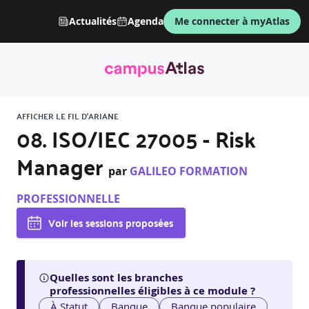
Actualités
Agenda
Me connecter à myAtlas
AFFICHER LE FIL D'ARIANE
08. ISO/IEC 27005 - Risk
Manager
par
GALILEO FORMATION
PROFESSIONNELLE
Voir les sessions proposées
Quelles sont les branches
professionnelles éligibles à ce module ?
À Statut
Banque
Banque populaire