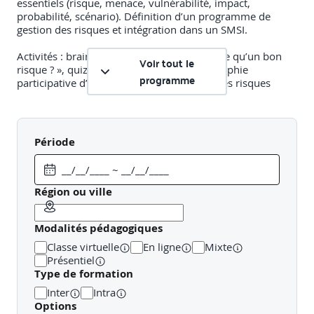
essentiels (risque, menace, vulnérabilité, impact,
probabilité, scénario). Définition d’un programme de
gestion des risques et intégration dans un SMSI.
Activités : brainstorming collectif « Qu’est-ce qu’un bon
Voir tout le
risque ? », quiz de positionnement, cartographie
programme
participative d’un programme de gestion des risques
DEMI-JOURNEE 2 – CONTEXTE ORGANISATIONNEL ET
Période
CRITERES DE RISQUE
Analyse du contexte interne et externe, identification des
parties intéressées, enjeux stratégiques et opérationnels.
Région ou ville
Définition des critères d’acceptation du risque, typologies
d’impacts et critères de vraisemblance. Construction
Modalités pédagogiques
d’une matrice de criticité et structuration d’un programme
de gestion des risques avec répartition des rôles et
Classe virtuelle
En ligne
Mixte
planification.
Présentiel
Type de formation
Activités : étude de cas sectorielle, atelier de construction
Inter
Intra
de matrice, restitution orale des rôles et responsabilités.
Options