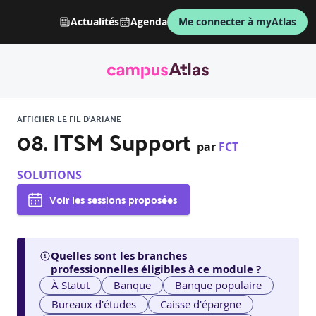
Actualités
Agenda
Me connecter à myAtlas
AFFICHER LE FIL D'ARIANE
08. ITSM Support
par
FCT
SOLUTIONS
Voir les sessions proposées
Quelles sont les branches
professionnelles éligibles à ce module ?
À Statut
Banque
Banque populaire
Bureaux d'études
Caisse d'épargne