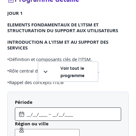
JOUR 1
ELEMENTS FONDAMENTAUX DE L’ITSM ET
STRUCTURATION DU SUPPORT AUX UTILISATEURS
INTRODUCTION A L'ITSM ET AU SUPPORT DES
SERVICES
•Définition et composants clés de l'ITSM.
Voir tout le
•Rôle central du support dans la stratégie IT.
programme
•Rappel des concepts ITIL®
•Simulation : Identification des acteurs et des activités à
partir de scénarios réels.
Période
COMPRENDRE LE ROLE DU SERVICE DESK DANS LA DSI,
FACE AUX UTILISATEURS
Région ou ville
•Définition et importance du Service Desk au sein de la
DSI.