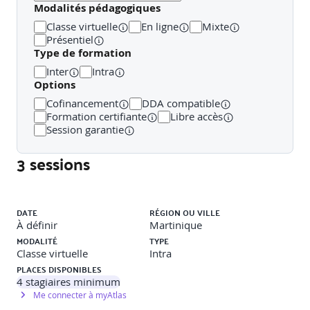
Modalités pédagogiques
•Présentation des différentes attributions du Service Desk
Classe virtuelle
En ligne
Mixte
et de leur impact sur les services IT.
Présentiel
Type de formation
•Discussion interactive sur les expériences actuelles des
Inter
Intra
participants avec leur Service Support.
Options
STRUCTURE ORGANISATIONNELLE ET ACTEURS DU
Cofinancement
DDA compatible
SERVICE DESK
Formation certifiante
Libre accès
Session garantie
•Expliquer le rôle stratégique du Support dans la gestion
des services informatiques.
3 sessions
•Attentes des clients et des utilisateurs
Liste des sessions
•Identification et description des différents rôles et
DATE
RÉGION OU VILLE
missions au sein de la fonction support
À définir
Martinique
MODALITÉ
TYPE
Détail des différents rôles :
Classe virtuelle
Intra
PLACES DISPONIBLES
Technicien de proximité, le responsable du Service Desk,
4
stagiaires minimum
l’utilisateur, le client et le sponsor, le Service Delivery
Me connecter à myAtlas
Manager (SDM).