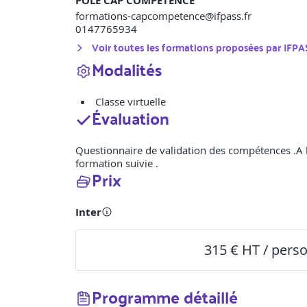
POLE CAP COMPETENCE
formations-capcompetence@ifpass.fr
0147765934
Voir toutes les formations proposées par
IFPA
Modalités
Classe virtuelle
Évaluation
Questionnaire de validation des compétences .A l’i
formation suivie .
Prix
Inter
315 € HT / pers
Programme détaillé