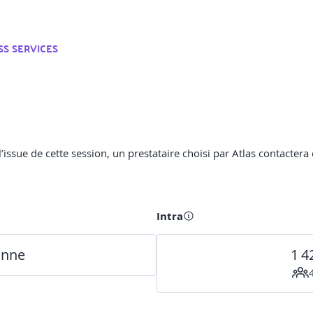
SS SERVICES
ssue de cette session, un prestataire choisi par Atlas contactera c
Intra
onne
1 4