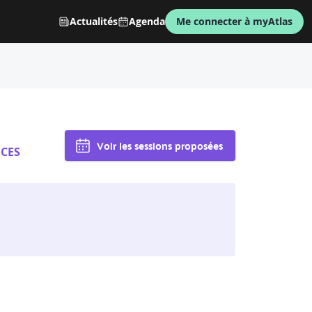
Actualités
Agenda
Me connecter à myAtlas
Voir les sessions proposées
ICES