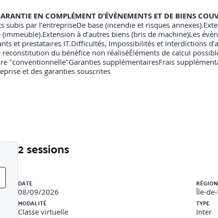
 GARANTIE EN COMPLÉMENT D’ÉVÈNEMENTS ET DE BIENS COU
subis par l’entrepriseDe base (incendie et risques annexes).Exte
(immeuble).Extension à d’autres biens (bris de machine)Les évèn
s et prestataires IT.Difficultés, Impossibilités et Interdictions d’
e reconstitution du bénéfice non réaliséÉléments de calcul possib
ire "conventionnelle"Garanties supplémentairesFrais supplémenta
eprise et des garanties souscrites
2 sessions
Liste des sessions
DATE
RÉGION
08/09/2026
Île-de
MODALITÉ
TYPE
Classe virtuelle
Inter