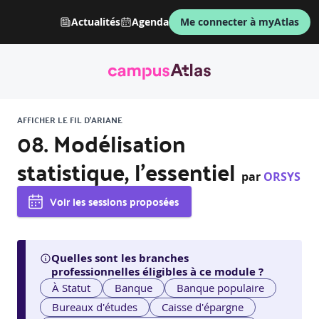
Actualités
Agenda
Me connecter à myAtlas
AFFICHER LE FIL D'ARIANE
08. Modélisation
statistique, l'essentiel
par
ORSYS
Voir les sessions proposées
Quelles sont les branches
professionnelles éligibles à ce module ?
À Statut
Banque
Banque populaire
Bureaux d'études
Caisse d'épargne