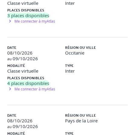
Classe virtuelle
Inter
PLACES DISPONIBLES
3
places disponibles
Programme détaillé de la formation :
Me connecter à myAtlas
DATE
RÉGION OU VILLE
Rappels des fondamentaux de la statistique
08/10/2026
Occitanie
descriptive
09/10/2026
au
Définition de la statistique descriptive.
MODALITÉ
TYPE
Analyse d'une population.
Classe virtuelle
Inter
Méthodes d'échantillonnage.
PLACES DISPONIBLES
Variables qualitatives et quantitatives.
4
places disponibles
Effectifs et calcul des fréquences.
Me connecter à myAtlas
Effectifs cumulés croissants et décroissants.
Représentation graphique des variables qualitatives
et quantitatives.
DATE
RÉGION OU VILLE
Etude de cas
08/10/2026
Pays de la Loire
09/10/2026
au
Application pratique sur excel d'analyses statistiques et
MODALITÉ
TYPE
interprétation