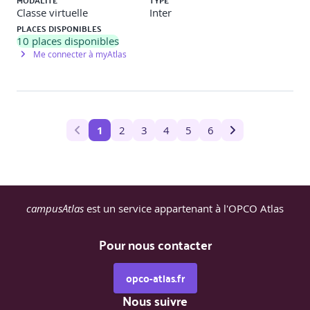
MODALITÉ
TYPE
Classe virtuelle
Inter
PLACES DISPONIBLES
10
places disponibles
Me connecter à myAtlas
1
2
3
4
5
6
campusAtlas
est un service appartenant à l'OPCO Atlas
Pour nous contacter
opco-atlas.fr
Nous suivre