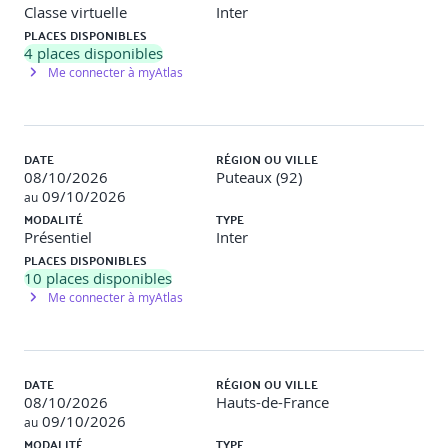
Classe virtuelle
Inter
PLACES DISPONIBLES
4
places disponibles
Me connecter à myAtlas
Démarche et modélisation d'une analyse
statistique
DATE
Statistique descriptive.
RÉGION OU VILLE
08/10/2026
Phase d'apprentissage.
Puteaux (92)
09/10/2026
Statistique prédictive pour estimer et anticiper.
au
Modélisation statistique d'un phénomène.
MODALITÉ
TYPE
Présentiel
Inter
PLACES DISPONIBLES
10
places disponibles
Me connecter à myAtlas
Paramètre de position et de dispersion
Mode, valeur modale, valeur la plus probable.
Moyenne d'une population (ou d'un échantillon).
DATE
RÉGION OU VILLE
Médiane, partager une série numérique.
08/10/2026
Hauts-de-France
Etendue, différence entre valeurs extrêmes.
09/10/2026
au
Utiliser les quantiles.
MODALITÉ
TYPE