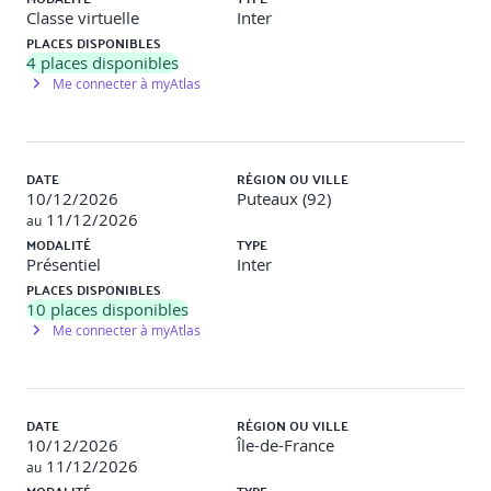
Classe virtuelle
Inter
PLACES DISPONIBLES
4
places disponibles
Panorama des outils
Me connecter à myAtlas
Zoom sur le logiciel Open Source "R".
Initiation au logiciel Open Source "R".
DATE
RÉGION OU VILLE
10/12/2026
Puteaux (92)
Travaux pratiques
11/12/2026
au
MODALITÉ
TYPE
Utilisation de packages pour faire les analyses statistiques.
Présentiel
Inter
PLACES DISPONIBLES
10
places disponibles
Me connecter à myAtlas
DATE
RÉGION OU VILLE
10/12/2026
Île-de-France
11/12/2026
au