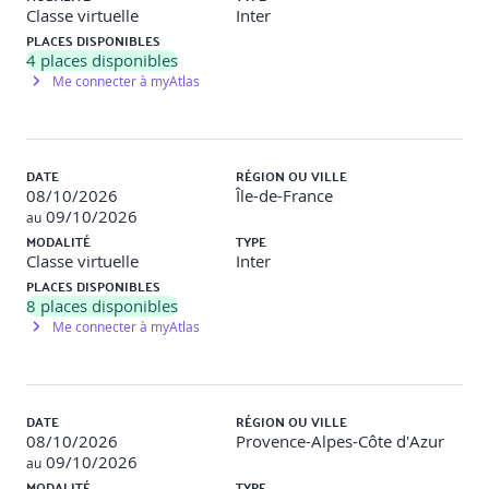
Ecart-Type, calculer la dispersion d'un ensemble de
Classe virtuelle
Inter
données.
PLACES DISPONIBLES
Calcul de la variance et de la covariance.
4
places disponibles
Me connecter à myAtlas
Etude de cas
Calcul de paramètres de position et de dispersion sur
différents échantillonnages et comparaisons des résultats.
DATE
RÉGION OU VILLE
08/10/2026
Île-de-France
09/10/2026
au
MODALITÉ
TYPE
Tests et intervalle de confiance
Classe virtuelle
Inter
PLACES DISPONIBLES
8
places disponibles
Lois statistiques et intervalle de confiance.
Tests statistiques courants (Test de Student, Analyse
Me connecter à myAtlas
de variances, Khi²).
Valider la précision d'une estimation. Amplitude de
l'intervalle.
DATE
RÉGION OU VILLE
Etude de cas
08/10/2026
Provence-Alpes-Côte d'Azur
09/10/2026
au
Exercices sur le logiciel R.
MODALITÉ
TYPE