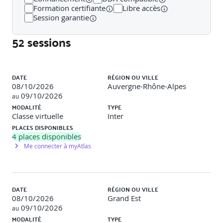
Être en mesure de prévoir les comportements à venir
Formation certifiante
Libre accès
Savoir vérifier l'adéquation à un modèle
Session garantie
52 sessions
Déroulement de la formation :
Liste des sessions
DATE
RÉGION OU VILLE
08/10/2026
Auvergne-Rhône-Alpes
Rappels des fondamentaux de la statistique
09/10/2026
au
descriptive
MODALITÉ
TYPE
Démarche et modélisation d'une analyse statistique
Classe virtuelle
Inter
Paramètre de position et de dispersion
Tests et intervalle de confiance
PLACES DISPONIBLES
Panorama des outils
4
places disponibles
Me connecter à myAtlas
Modalités d'évaluation
DATE
RÉGION OU VILLE
Le formateur évalue la progression pédagogique du
08/10/2026
Grand Est
participant tout au long de la formation au moyen de
09/10/2026
au
QCM, mises en situation, travaux pratiques…
MODALITÉ
TYPE