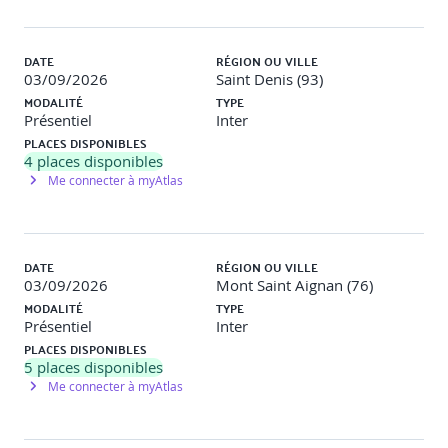
Professionnelle
Évaluations théoriques et pratiques
DATE
RÉGION OU VILLE
03/09/2026
Saint Denis (93)
* La durée retenue d’1 jour est un minimum, tous les items
du programme ne peuvent être revus en amont des
MODALITÉ
TYPE
évaluations. Un test de positionnement en ligne est suggéré
Présentiel
Inter
(AMK039) pour PROPOSER une orientation vers ce recyclage,
PLACES DISPONIBLES
une mise à niveau préalable (AMI104) voire un stage
4
places disponibles
préalable pour des participants potentiellement
Me connecter à myAtlas
inexpérimentés ou méconnaissant les évolutions de la
réglementation amiante dans l’objectif d’optimiser la
validation réglementaire des compétences attendues.
DATE
RÉGION OU VILLE
03/09/2026
Mont Saint Aignan (76)
MODALITÉ
TYPE
Présentiel
Inter
PLACES DISPONIBLES
5
places disponibles
Me connecter à myAtlas