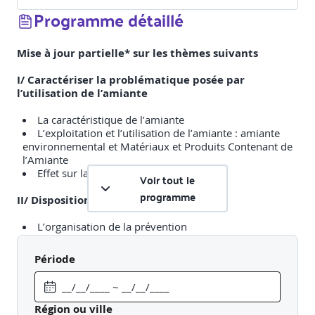
Programme détaillé
Mise à jour partielle* sur les thèmes suivants
I/ Caractériser la problématique posée par
l’utilisation
de l’amiante
La caractéristique de l’amiante
L’exploitation et l’utilisation de l’amiante : amiante
environnemental et Matériaux et Produits Contenant de
l’Amiante
Effet sur la santé et suivi médical
Voir tout le
programme
II/ Dispositions générales
L’organisation de la prévention
Responsabilité et sanctions encourues
Période
III/ Concevoir un chantier amiante dit de « sous-
section 4 »
Repérages amiante : Dossier Technique Amiante et
Région ou ville