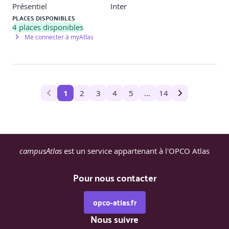
Présentiel
Inter
PLACES DISPONIBLES
4
places disponibles
Me connecter à myAtlas
1
2
3
4
5
…
14
campusAtlas
est un service appartenant à l'OPCO Atlas
Pour nous contacter
opco-atlas.fr
Nous suivre