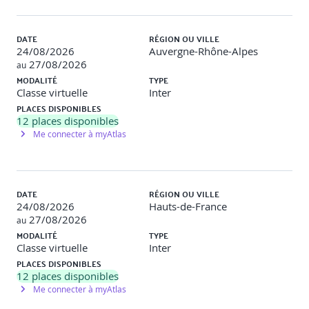
Les solutions natives
DATE
RÉGION OU VILLE
Avantages en matière de performance et d’intégration.
24/08/2026
Auvergne-Rhône-Alpes
27/08/2026
au
Inconvénients liés à la complexité et à la duplication des
MODALITÉ
TYPE
projets.
Classe virtuelle
Inter
PLACES DISPONIBLES
Les frameworks multiplateformes
12
places disponibles
Me connecter à myAtlas
Présentation de React Native (via Expo), Flutter et Ionic.
Comparatif sur la productivité, la performance, la
communauté et la pérennité.
DATE
RÉGION OU VILLE
24/08/2026
Hauts-de-France
27/08/2026
au
Travaux pratiques
MODALITÉ
TYPE
Classe virtuelle
Inter
Objectif
: Comprendre les spécificités techniques et
PLACES DISPONIBLES
fonctionnelles des différents types d'application mobile.
12
places disponibles
Me connecter à myAtlas
Description
: Démonstration guidée d'une même mini-