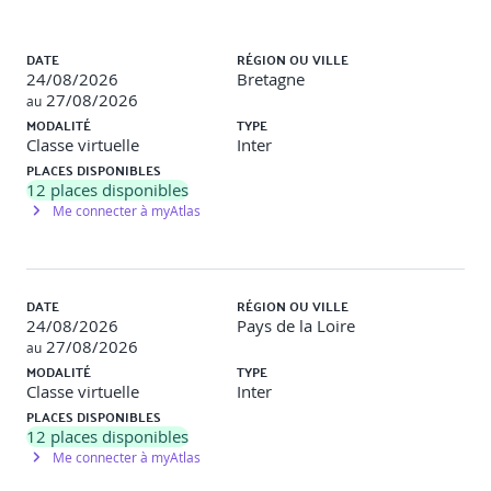
Différences d’architecture et d’exécution.
Liste des sessions
DATE
RÉGION OU VILLE
Contraintes d’ergonomie et d’expérience utilisateur.
24/08/2026
Bretagne
27/08/2026
au
Accès aux fonctionnalités natives : caméra, GPS,
MODALITÉ
TYPE
notifications, stockage local.
Classe virtuelle
Inter
PLACES DISPONIBLES
Écosystèmes mobiles
12
places disponibles
Me connecter à myAtlas
Différences clés entre Android et iOS.
Présentation des outils de développement : Xcode,
Android Studio.
DATE
RÉGION OU VILLE
24/08/2026
Pays de la Loire
Fonctionnement des stores (Google Play, App Store) et
27/08/2026
au
processus de validation.
MODALITÉ
TYPE
Classe virtuelle
Inter
PLACES DISPONIBLES
Les solutions embarquées et multiplateformes
12
places disponibles
Me connecter à myAtlas