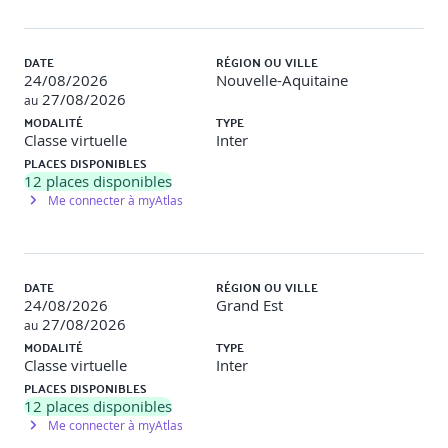
Fonctionnement du manifest et des métadonnées.
DATE
RÉGION OU VILLE
24/08/2026
Nouvelle-Aquitaine
Mise en place des Service Workers pour la gestion du
27/08/2026
au
cache.
MODALITÉ
TYPE
Classe virtuelle
Inter
Fonctionnement en mode hors ligne et synchronisation
différée.
PLACES DISPONIBLES
12
places disponibles
Envoi de notifications push.
Me connecter à myAtlas
Stockage des données dans une PWA
DATE
RÉGION OU VILLE
Utilisation d’IndexedDB et de la Cache API.
24/08/2026
Grand Est
27/08/2026
au
Bonnes pratiques de stockage pour les usages mobiles.
MODALITÉ
TYPE
Classe virtuelle
Inter
PLACES DISPONIBLES
Cartographie et géolocalisation
12
places disponibles
Me connecter à myAtlas