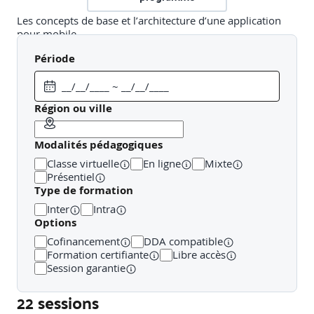
Les concepts de base et l’architecture d’une application
pour mobile.
Période
Cas d’usage d’une application mobile vs application web.
Panorama des types d’applications
Région ou ville
Applications natives : Swift (iOS) et Kotlin (Android).
Modalités pédagogiques
Applications hybrides : Ionic, Cordova.
Classe virtuelle
En ligne
Mixte
Présentiel
Applications web mobiles : sites responsives et
Type de formation
Progressive Web Apps.
Inter
Intra
Options
Applications multiplateformes : React Native, Flutter,
Ionic.
Cofinancement
DDA compatible
Formation certifiante
Libre accès
Session garantie
Les différences entre application Web
traditionnelle et mobile
22 sessions