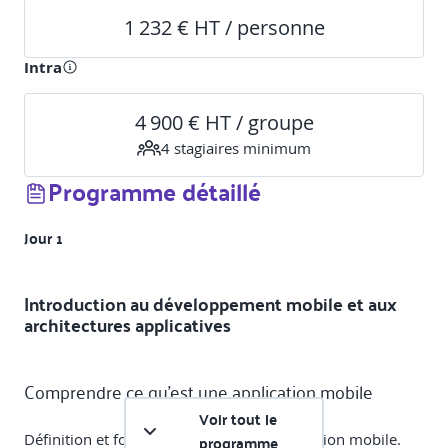
1 232 € HT / personne
Intra
4 900 € HT / groupe
4
stagiaire
s
minimum
Programme détaillé
Jour 1
Introduction au développement mobile et aux
architectures applicatives
Comprendre ce qu’est une application mobile
Voir tout le
Définition et fonctionnement d’une application mobile.
programme