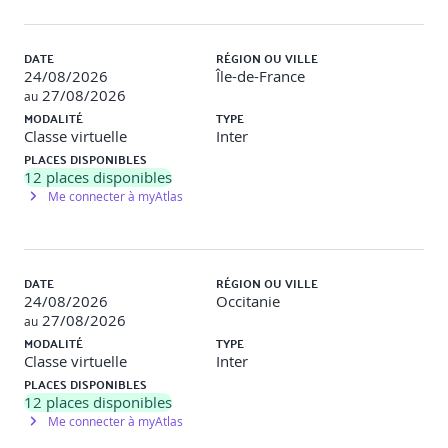
application développée sous différentes technologies
mobiles.
DATE
RÉGION OU VILLE
Jour 2
24/08/2026
Île-de-France
27/08/2026
au
MODALITÉ
TYPE
Développement mobile Web avec HTML, CSS et
Classe virtuelle
Inter
JavaScript
PLACES DISPONIBLES
12
places disponibles
Me connecter à myAtlas
Préparer son environnement de développement
Choix des éditeurs, navigateurs et simulateurs.
DATE
RÉGION OU VILLE
24/08/2026
Occitanie
Configuration d’un serveur de développement local.
27/08/2026
au
MODALITÉ
TYPE
Rappels sur les gestionnaires de paquets (npm, pnpm…)
Classe virtuelle
Inter
PLACES DISPONIBLES
12
places disponibles
Rappels sur les langages du Web
Me connecter à myAtlas