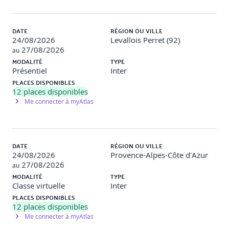
HTML5 : structure sémantique adaptée au mobile.
XHTML, HTML5 : bonnes pratiques pour le mobile.
DATE
RÉGION OU VILLE
24/08/2026
Levallois Perret (92)
CSS responsive et media queries.
27/08/2026
au
MODALITÉ
TYPE
JavaScript moderne (ES6) et manipulation du DOM.
Présentiel
Inter
PLACES DISPONIBLES
Les API Web utiles pour le mobile
12
places disponibles
Me connecter à myAtlas
Utilisation de l’API de géolocalisation.
Accès à la caméra, aux capteurs et à la vibration.
DATE
RÉGION OU VILLE
24/08/2026
Provence-Alpes-Côte d'Azur
Stockage côté client avec localStorage, sessionStorage et
27/08/2026
IndexedDB.
au
MODALITÉ
TYPE
Classe virtuelle
Inter
Créer une Progressive Web App (PWA)
PLACES DISPONIBLES
12
places disponibles
Me connecter à myAtlas
Architecture d’une PWA