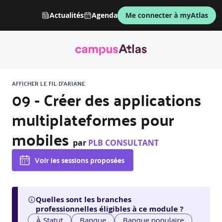
Actualités
Agenda
Me connecter à myAtlas
AFFICHER LE FIL D'ARIANE
09 - Créer des applications
multiplateformes pour
mobiles
par
PLB CONSULTANT
Voir les sessions proposées
Quelles sont les branches
professionnelles éligibles à ce module ?
À Statut
Banque
Banque populaire