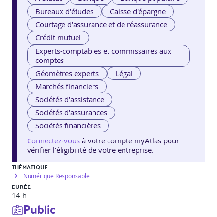
Bureaux d'études
Caisse d'épargne
Courtage d'assurance et de réassurance
Crédit mutuel
Experts-comptables et commissaires aux
comptes
Géomètres experts
Légal
Marchés financiers
Sociétés d'assistance
Sociétés d'assurances
Sociétés financières
Connectez-vous
à votre compte myAtlas pour
vérifier l'éligibilité de votre entreprise.
THÉMATIQUE
Numérique Responsable
DURÉE
14 h
Public