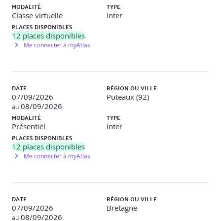
MODALITÉ
TYPE
Répartition théorie/pratique : 70% / 30%
Classe virtuelle
Inter
Approche pratique et immersive : À travers des
PLACES DISPONIBLES
ateliers pratiques et des études de cas, les participants
12
places disponibles
acquerront des compétences directement applicables
Me connecter à myAtlas
pour réduire l'impact environnemental des
infrastructures de données
Formation axée sur des solutions durables : Les
apprenants découvriront les meilleures pratiques et
outils pour intégrer des solutions éco-responsables dans
DATE
RÉGION OU VILLE
la gestion des données, incluant la gouvernance des
07/09/2026
Puteaux (92)
données, l'optimisation du cloud hybride et l'archivage
08/09/2026
au
des données
MODALITÉ
TYPE
Sensibilisation et accompagnement : La formation
Présentiel
Inter
propose des stratégies pour sensibiliser et engager les
PLACES DISPONIBLES
équipes IT, contribuant à la culture de durabilité au sein
12
places disponibles
des organisations et garantissant une gestion des
Me connecter à myAtlas
données alignées sur les valeurs RSE
DATE
RÉGION OU VILLE
07/09/2026
Bretagne
08/09/2026
au