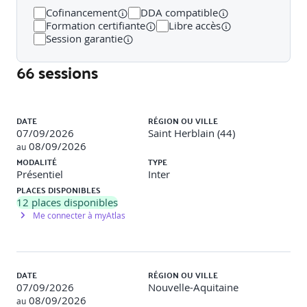
Cofinancement
DDA compatible
4. PARTICIPER A UNE STRATEGIE D'ACHATS
Formation certifiante
Libre accès
RESPONSABLES
Session garantie
Analyser les besoins
66 sessions
Recenser et cartographier l’existant et se poser la
question du ré-emploi
Identifier les équipements les moins énergivores
Liste des sessions
(terminaux, serveurs, ...)
DATE
RÉGION OU VILLE
Identifier les prestataires les plus « verts » dans leur
07/09/2026
Saint Herblain (44)
approches et offres (Hébergeur, fournisseur de solution
08/09/2026
au
Cloud, …)
MODALITÉ
TYPE
Présentiel
Inter
5. SENSIBILISATION ET IMPLICATION DES EQUIPES
PLACES DISPONIBLES
12
places disponibles
Stratégies pour sensibiliser et engager les équipes IT
Me connecter à myAtlas
dans les pratiques de gestion des données durables
Formation et ressources nécessaires pour soutenir les
pratiques éco-responsables
Importance de la culture organisationnelle dans la
promotion de la durabilité
DATE
RÉGION OU VILLE
07/09/2026
Nouvelle-Aquitaine
LES PLUS DE LA FORMATION
08/09/2026
au