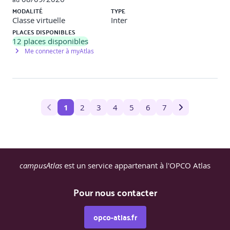
MODALITÉ
TYPE
Classe virtuelle
Inter
PLACES DISPONIBLES
12
places disponibles
Me connecter à myAtlas
1
2
3
4
5
6
7
campusAtlas
est un service appartenant à l'OPCO Atlas
Pour nous contacter
opco-atlas.fr