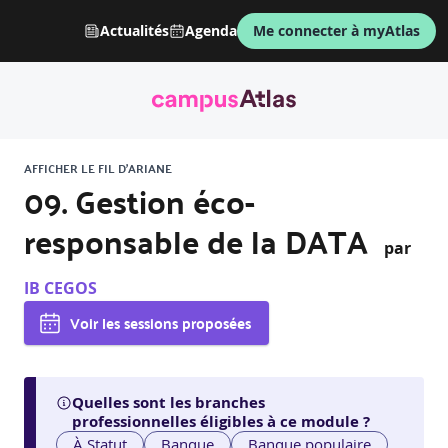
Actualités
Agenda
Me connecter à myAtlas
AFFICHER LE FIL D'ARIANE
09. Gestion éco-
responsable de la DATA
par
IB CEGOS
Voir les sessions proposées
Quelles sont les branches
professionnelles éligibles à ce module ?
À Statut
Banque
Banque populaire