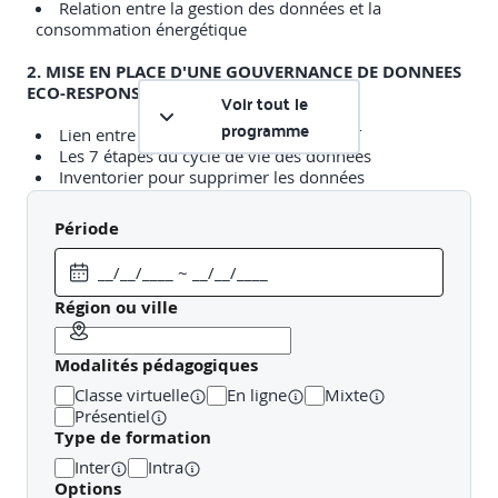
Relation entre la gestion des données et la
consommation énergétique
2. MISE EN PLACE D'UNE GOUVERNANCE DE DONNEES
ECO-RESPONSABLE
Voir tout le
programme
Lien entre data gouvernance et green IT
Les 7 étapes du cycle de vie des données
Inventorier pour supprimer les données
Choisir un outil répondant aux normes green IT
Panorama des outils : Collibra, Talend, Informatica,
Période
Snowflake
Archivage vs suppression de données
Types d’archivage
Région ou ville
3. BONNES PRATIQUES POUR UNE GESTION DES
DONNEES ECO-RESPONSABLE
Modalités pédagogiques
Techniques pour réduire l'empreinte carbone dans le
Classe virtuelle
En ligne
Mixte
stockage des données : Cloud vs cloud hybride
Présentiel
Optimisation des requêtes et de l'architecture des
Type de formation
bases de données pour une meilleure efficacité
Inter
Intra
énergétique
Options
Partager les données et non les dupliquer