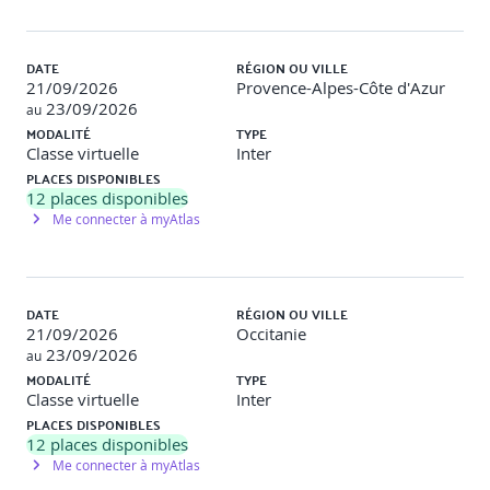
mani
Concept AIOps (Artificial Intelligence for IT
Operations) pour améliorer et automatiser les
opérations informatiques
DATE
RÉGION OU VILLE
Les principes de DevSecOps, de résilience
21/09/2026
Provence-Alpes-Côte d'Azur
23/09/2026
au
9 - BONNES PRATIQUES ET EXEMPLES D'OUTILS
MODALITÉ
TYPE
INNOVANTS
Classe virtuelle
Inter
PLACES DISPONIBLES
Conclusion
12
places disponibles
Résumé synthèse de acquis
Me connecter à myAtlas
Carte mentale des outils et techniques utiles
Réflexion personnelle sur l’utilisation des acquis dans
le contexte professionnel
DATE
RÉGION OU VILLE
LES PLUS DE LA FORMATION
21/09/2026
Occitanie
23/09/2026
Répartition théorie/pratique
:
30% / 70%
au
Une formation pratique conçue pour approfondir les
MODALITÉ
TYPE
compétences nécessaires pour fournir des offres de
Classe virtuelle
Inter
services unifiées de services cloud & On-premise
PLACES DISPONIBLES
évolutives et adaptés aux enjeux métiers des clients
12
places disponibles
Me connecter à myAtlas