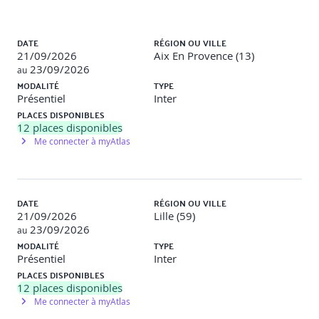
6 - BONNES PRATIQUES ET OUTILS
Liste des sessions
Écosystème d’outils pour construire un pipeline de
DATE
RÉGION OU VILLE
livraison continu
21/09/2026
Aix En Provence (13)
Compétence “Managing service performance”
23/09/2026
au
MODALITÉ
TYPE
7 - ETAT DE L'ART LES SUJETS SUIVANTS
Présentiel
Inter
PLACES DISPONIBLES
La construction de tableau de bord de pilotage de la
12
places disponibles
performance d’un service
Me connecter à myAtlas
La pratique de mesure et rapport
La pratique d’amélioration continue
Formaliser et suivre les actions d’amélioration
(évènements, problèmes, observabilité …)
Bonne pratiques et outils
DATE
RÉGION OU VILLE
Tableaux de bord équilibrés
21/09/2026
Lille (59)
Outils lean d’analyse de cause racine
23/09/2026
au
Compétence “Enabling infrastructure innovation ”
MODALITÉ
TYPE
Présentiel
Inter
8 - ETAT DE L'ART LES SUJETS SUIVANTS
PLACES DISPONIBLES
12
places disponibles
Collaboration et ChatOps
Me connecter à myAtlas
Concept de FinOps pour gérer les coûts du cloud de