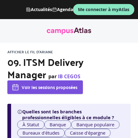
Actualités
Agenda
Me connecter à myAtlas
AFFICHER LE FIL D'ARIANE
09. ITSM Delivery
Manager
par
IB CEGOS
Voir les sessions proposées
Quelles sont les branches
professionnelles éligibles à ce module ?
À Statut
Banque
Banque populaire
Bureaux d'études
Caisse d'épargne