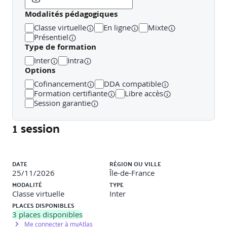
Modalités pédagogiques
Classe virtuelle
En ligne
Mixte
Présentiel
Type de formation
Inter
Intra
Options
Cofinancement
DDA compatible
Formation certifiante
Libre accès
Session garantie
1 session
Liste des sessions
DATE
RÉGION OU VILLE
25/11/2026
Île-de-France
MODALITÉ
TYPE
Classe virtuelle
Inter
PLACES DISPONIBLES
3
places disponibles
Me connecter à myAtlas