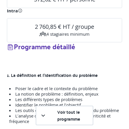
Intra
2 760,85 € HT / groupe
4
stagiaire
s
minimum
Programme détaillé
1. La définition et l’identification du problème
Poser le cadre et le contexte du problème
La notion de problème : définition, enjeux
Les différents types de problèmes
Identifier le problème et l’objectif
Les outils d’identification et de cadrage du problème
Voir tout le
L’analyse de la valeur d’un problème : criticité et
programme
fréquence