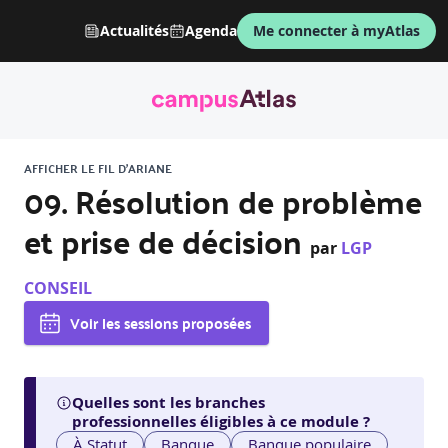
Actualités
Agenda
Me connecter à myAtlas
AFFICHER LE FIL D'ARIANE
09. Résolution de problème
et prise de décision
par
LGP
CONSEIL
Voir les sessions proposées
Quelles sont les branches
professionnelles éligibles à ce module ?
À Statut
Banque
Banque populaire