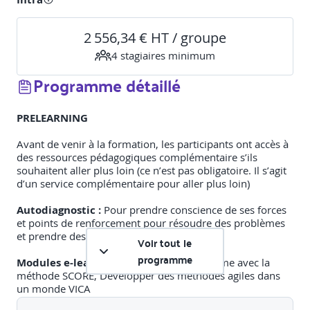
2 556,34 € HT / groupe
4
stagiaire
s
minimum
Programme détaillé
PRELEARNING
Avant de venir à la formation, les participants ont accès à
des ressources pédagogiques complémentaire s’ils
souhaitent aller plus loin (ce n’est pas obligatoire. Il s’agit
d’un service complémentaire pour aller plus loin)
Autodiagnostic :
Pour prendre conscience de ses forces
et points de renforcement pour résoudre des problèmes
et prendre des décisions
Voir tout le
programme
Modules e-learning :
Résoudre un problème avec la
méthode SCORE, Développer des méthodes agiles dans
un monde VICA