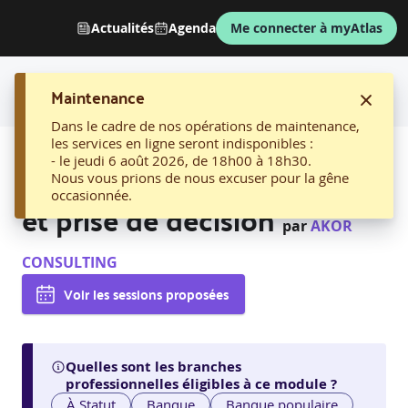
Actualités
Agenda
Me connecter à myAtlas
Maintenance
Dans le cadre de nos opérations de maintenance,
les services en ligne seront indisponibles :
AFFICHER LE FIL D'ARIANE
- le jeudi 6 août 2026, de 18h00 à 18h30.
09. Résolution de problème
Nous vous prions de nous excuser pour la gêne
occasionnée.
et prise de décision
par
AKOR
CONSULTING
Voir les sessions proposées
Quelles sont les branches
professionnelles éligibles à ce module ?
À Statut
Banque
Banque populaire