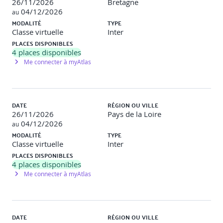
26/11/2026
Bretagne
méthode des 5 pourquoi
04/12/2026
au
Penser en dehors des sentiers battus :
Rechercher
MODALITÉ
TYPE
des idées en s’appuyant sur l’intelligence collective.
Classe virtuelle
Inter
Apports clés :
Le brainstorming et les 6 chapeaux de Bono
PLACES DISPONIBLES
4
places disponibles
CLASSE VIRTUELLE 4 – 3h30
Me connecter à myAtlas
S’appuyer sur l’IA dans son processus de
résolution et de prise de décision :
Utiliser
l’Intelligence artificielle générative pour avancer dans sa
réflexion.
Apports
clés
:
L’intelligence
artificielle
comme
DATE
RÉGION OU VILLE
outil
d’assistance,
les
points
de vigilance
26/11/2026
Pays de la Loire
Faire des choix de façon éclairée :
Analyser par
04/12/2026
au
anticipation, les conséquences de ses choix.
Apports clés
MODALITÉ
TYPE
:
L’arbre
à
décision,
l’écoute
active
Classe virtuelle
Inter
PLACES DISPONIBLES
4
places disponibles
Me connecter à myAtlas
DATE
RÉGION OU VILLE