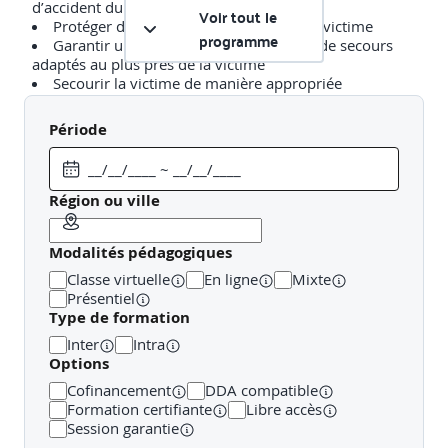
d’accident du travail
Voir tout le
Protéger de façon adaptée Examiner la victime
programme
Garantir une alerte favorisant l’arrivée de secours
adaptés au plus près de la victime
Secourir la victime de manière appropriée
Saignement abondant
Période
Étouffement
Malaise
Région ou ville
Brulure
Modalités pédagogiques
Douleur empêchant certains mouvements
Classe virtuelle
En ligne
Mixte
Présentiel
Plaie qui ne saigne pas abondamment
Type de formation
Inter
Intra
Ne répond pas mais respire
Options
Ne répond pas et ne respire pas
Cofinancement
DDA compatible
Formation certifiante
Libre accès
Session garantie