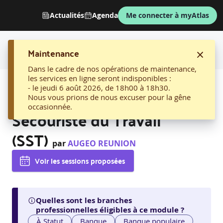
Actualités
Agenda
Me connecter à myAtlas
Maintenance
Dans le cadre de nos opérations de maintenance,
les services en ligne seront indisponibles :
AFFICHER LE FIL D'ARIANE
- le jeudi 6 août 2026, de 18h00 à 18h30.
1. Certificat de Sauveteur
Nous vous prions de nous excuser pour la gêne
occasionnée.
Secouriste du Travail
(SST)
par
AUGEO REUNION
Voir les sessions proposées
Quelles sont les branches
professionnelles éligibles à ce module ?
À Statut
Banque
Banque populaire