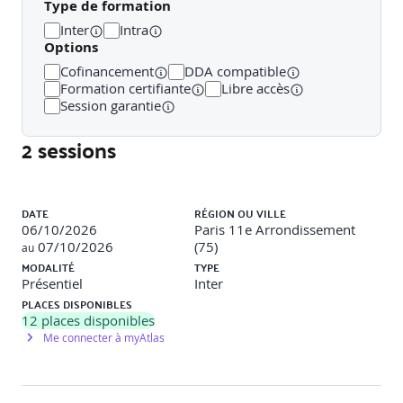
Définition et objectifs du benchmark
Type de formation
Inter
Intra
Différences entre benchmark concurrentiel et sectoriel
Options
Identification des cibles à analyser
Cofinancement
DDA compatible
Formation certifiante
Libre accès
Critères de sélection des comptes à observer
Session garantie
Méthodologie de benchmark : Elaboration d’un tableau
2 sessions
d’analyse structuré
Outils de veille et d’analyse : Outils gratuits (Social Blade,
Liste des sessions
Google Alerts…), Outils professionnels (Talkwalker,
DATE
RÉGION OU VILLE
Brandwatch…)
06/10/2026
Paris 11e Arrondissement
07/10/2026
(75)
au
Analyse des résultats
MODALITÉ
TYPE
Présentiel
Inter
Identification des bonnes pratiques
PLACES DISPONIBLES
12
places disponibles
Détection des tendances et points de différenciation
Me connecter à myAtlas
Exploitation stratégique
Traduction des observations en axes d’amélioration