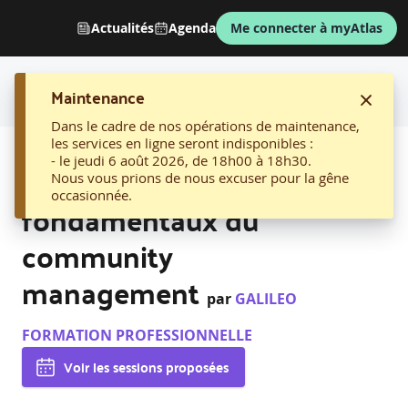
Actualités
Agenda
Me connecter à myAtlas
Maintenance
Dans le cadre de nos opérations de maintenance,
les services en ligne seront indisponibles :
AFFICHER LE FIL D'ARIANE
- le jeudi 6 août 2026, de 18h00 à 18h30.
1. Maîtriser les
Nous vous prions de nous excuser pour la gêne
occasionnée.
fondamentaux du
community
management
par
GALILEO
FORMATION PROFESSIONNELLE
Voir les sessions proposées