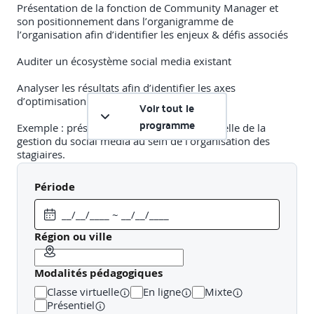
Présentation de la fonction de Community Manager et
son positionnement dans l’organigramme de
l’organisation afin d’identifier les enjeux & défis associés
Auditer un écosystème social media existant
Analyser les résultats afin d’identifier les axes
d’optimisation
Voir tout le
programme
Exemple : présentation de l’organisation réelle de la
gestion du social media au sein de l’organisation des
stagiaires.
Mise en place d’un atelier par groupe de 5 pers pour
Période
auditer l'écosystème social media existant afin de faire
émerger les éléments clés de la stratégie en place.
Région ou ville
Séquence 2 (3h30)
Modalités pédagogiques
Benchmark concurrentiel et sectoriel
Classe virtuelle
En ligne
Mixte
Présentiel