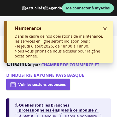
Actualités
Agenda
Me connecter à myAtlas
Maintenance
Dans le cadre de nos opérations de maintenance,
les services en ligne seront indisponibles :
AFFICHER LE FIL D'ARIANE
- le jeudi 6 août 2026, de 18h00 à 18h30.
1. Prospecter de nouveaux
Nous vous prions de nous excuser pour la gêne
occasionnée.
clients
par
CHAMBRE DE COMMERCE ET
D'INDUSTRIE BAYONNE PAYS BASQUE
Voir les sessions proposées
Quelles sont les branches
professionnelles éligibles à ce module ?
À Statut
Banque
Banque populaire