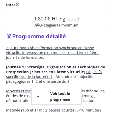
Intra
1 800 € HT / groupe
4
stagiaire
s
minimum
Programme détaillé
2 jours, soit 14h de formation synchrone en classe
virtuelle. Intersession d'un mois entre la 1ère et 2ème
journée de formation.
Journée 1
:
Stratégie, Organisation et Techniques de
Prospection (7 heures en Classe Virtuelle)
Objectifs
spécifiques de la Journée 1
: Atteindre les objectifs
pédagogiques 1, 2 et une partie du 3.
Moyens et méthodes pédagogiques
: Apports théoriques,
Voir tout le
études de cas, échanges interactifs, brainstormings,
programme
démonstrations d'outils, exercices de scénarisation.
Matinée (10h et 11h) : 2 pauses courtes (5-10 minutes)