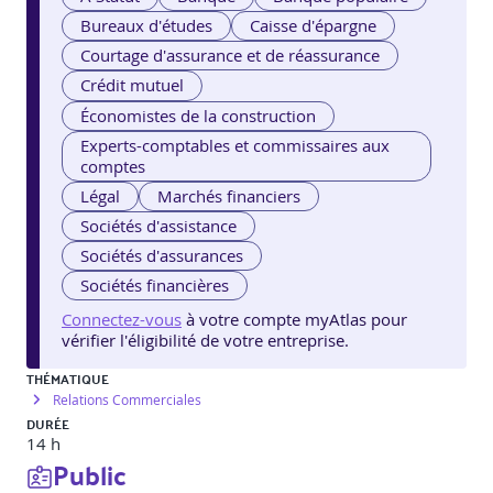
Bureaux d'études
Caisse d'épargne
Courtage d'assurance et de réassurance
Crédit mutuel
Économistes de la construction
Experts-comptables et commissaires aux
comptes
Légal
Marchés financiers
Sociétés d'assistance
Sociétés d'assurances
Sociétés financières
Connectez-vous
à votre compte myAtlas pour
vérifier l'éligibilité de votre entreprise.
THÉMATIQUE
Relations Commerciales
DURÉE
14 h
Public