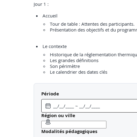
Jour 1 :
Tour de table : Attentes des participants.
Présentation des objectifs et du progra
Historique de la réglementation thermiq
Les grandes définitions
Son périmètre
Le calendrier des dates clés
Période
Les objectifs
Les indicateurs : Bbio, Cep, Cep,nr, Ic éner
Les nouveaux seuils
Les scénarii d’usages conventionnels (app
Région ou ville
Modalités pédagogiques