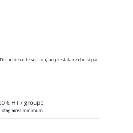
issue de cette session, un prestataire choisi par
00 € HT / groupe
4
stagiaire
s
minimum