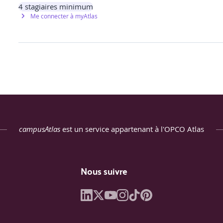
4
stagiaires minimum
l ACV en RE2020
Me connecter à myAtlas
tères en RE2020
nnées environnementales
ironnementales
 et leur fonctionnement
campusAtlas
est un service appartenant à l'OPCO Atlas
Nous suivre
 comment trouver les informations utiles dans les données d'un 