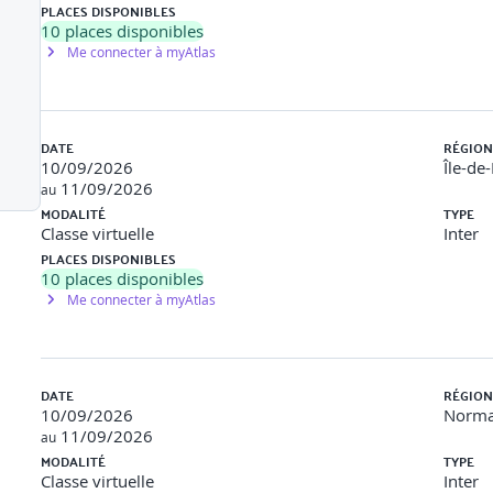
PLACES DISPONIBLES
10
places disponibles
Me connecter à myAtlas
Cycle de Vie (ACV)
ales
DATE
RÉGION
EP)
10/09/2026
Île-de
11/09/2026
au
des différents lots
MODALITÉ
TYPE
Classe virtuelle
Inter
PLACES DISPONIBLES
10
places disponibles
Me connecter à myAtlas
es en conception
s en chantier
tier
DATE
RÉGION
10/09/2026
Norma
11/09/2026
au
MODALITÉ
TYPE
Classe virtuelle
Inter
echnique) et le processus de contrôle