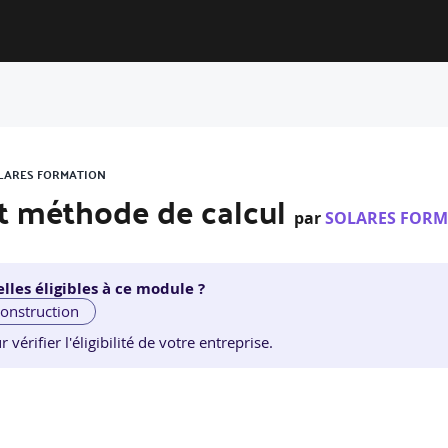
SOLARES FORMATION
et méthode de calcul
par
SOLARES FORM
lles éligibles à ce module ?
construction
érifier l'éligibilité de votre entreprise.