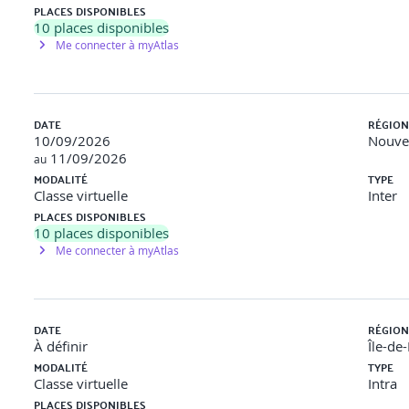
PLACES DISPONIBLES
10
places disponibles
Me connecter à myAtlas
istoriques et nouveaux
ementales
DATE
RÉGION
 des projets
10/09/2026
Nouvel
11/09/2026
au
uils 2025-2028-2031
MODALITÉ
TYPE
se
Classe virtuelle
Inter
PLACES DISPONIBLES
10
places disponibles
Me connecter à myAtlas
DATE
RÉGION
À définir
Île-de
MODALITÉ
TYPE
Classe virtuelle
Intra
PLACES DISPONIBLES