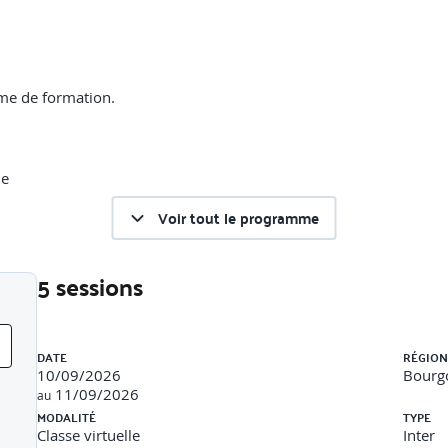
mme de formation.
ue
Voir tout le programme
5 sessions
Liste des sessions
gie, etc.
DATE
RÉGION
orts, occupations, scenarios de chauffage et d’ECS)
10/09/2026
Bourg
11/09/2026
au
MODALITÉ
TYPE
Classe virtuelle
Inter