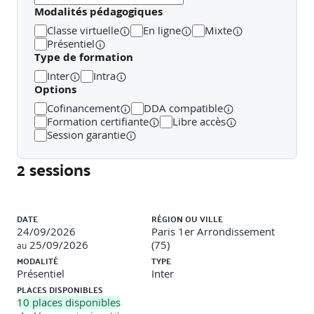
Modalités pédagogiques
Jour 2 : Partie pratique et application
Classe virtuelle
En ligne
Mixte
ETUDE DE CAS APPROFONDIE EN SOUS GROUPE :
Présentiel
Dossier technique RE2020
Type de formation
Inter
Intra
ANALYSE CRITIQUE DES RESULTATS
Options
>
Analyse des indicateurs de performance
Cofinancement
DDA compatible
>
Recommandations de choix constructifs (ex : biosourcés,
Formation certifiante
Libre accès
solutions passives)
Session garantie
>
Revue des erreurs courantes dans les projets RE 2020
>
Étude de cas scénarisée
2 sessions
MISE EN APPLICATION FINALE : MINI PROJET
COLLABORATIF
Liste des sessions
RESTITUTION DES MINI PROJETS
DATE
RÉGION OU VILLE
24/09/2026
Paris 1er Arrondissement
25/09/2026
(75)
au
MODALITÉ
TYPE
Présentiel
Inter
PLACES DISPONIBLES
10
places disponibles