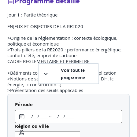
Programme détaillé
Jour 1 : Partie théorique
ENJEUX ET OBJECTIFS DE LA RE2020
>
Origine de la réglementation : contexte écologique,
politique et économique
>
Trois piliers de la RE2020 : performance énergétique,
confort d’été, empreinte carbone
CADRE REGLEMENTAIRE ET PERIMETRE
Voir tout le
>
Bâtiments concernés, dates de mise en application
programme
>
Notions de seuils et indicateurs (Bbio, Cep, DH,
Ic
énergie,
Ic
construction…)
>
Présentation des seuils applicables
DONNEES D’ENTREE ET PRINCIPES DE CALCUL
Période
>
Définition des scénarios d’usage
>
Saisie des données : géométrie, systèmes, matériaux,
ACV dynamique
>
Notions d’impact environnemental
Région ou ville
ETUDE DE CAS EN SOUS GROUPE