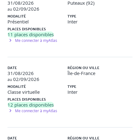
Critères de qualité pour les produits d'activités et les
31/08/2026
Puteaux (92)
exigences
02/09/2026
au
MODALITÉ
TYPE
6 - PRATIQUES POUR L'ELABORATION DES EXIGENCES -
Présentiel
Inter
PARTIE 1
PLACES DISPONIBLES
11
places disponibles
Sources des exigences
Me connecter à myAtlas
Elucidation des exigences
7 - PRATIQUES POUR L'ELABORATION DES EXIGENCES -
PARTIE 2
DATE
RÉGION OU VILLE
Résoudre les Conflits concernant les Exigences
31/08/2026
Île-de-France
Validation des exigences
02/09/2026
au
MODALITÉ
TYPE
8 - PROCESSUS ET STRUCTURE DE TRAVAIL
Classe virtuelle
Inter
PLACES DISPONIBLES
Facteurs d'influence
12
places disponibles
Facettes du processus d'ingénierie des exigences
Me connecter à myAtlas
Configuration d’un processus d'ingénierie des
exigences
9 - PRATIQUES DE GESTION DES EXIGENCES
DATE
RÉGION OU VILLE