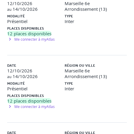
Qu’est-ce que la gestion des exigences ?
12/10/2026
Marseille 6e
Gestion du cycle de vie
14/10/2026
Arrondissement (13)
au
Contrôle des versions
MODALITÉ
TYPE
Configurations et Baselines
Présentiel
Inter
Attributs et vues
PLACES DISPONIBLES
Traçabilité
12
places disponibles
Gestion du changement
Me connecter à myAtlas
Priorisation
10 - SUPPORT DES OUTILS (L2)
DATE
RÉGION OU VILLE
Outils dans l’ingénierie des exigences
12/10/2026
Marseille 6e
Mise en place de l’outil
14/10/2026
Arrondissement (13)
au
11 - PREPARATION ET PASSAGE A L'EXAMEN ISTQB®
MODALITÉ
TYPE
CPRE FOUNDATION LEVEL
Présentiel
Inter
PLACES DISPONIBLES
Examen blanc officiel IREB CPRE-FL avec correction
12
places disponibles
commentée
Me connecter à myAtlas
Conseils et révisions en vue de l'examen
Passage de l'examen de certiﬁcation "Professionnel
Certiﬁé IREB en Ingénierie des Exigences -
Fondamentaux" le dernier jour de la formation
DATE
RÉGION OU VILLE
L'examen se présente sous la forme d'un QCM de 45