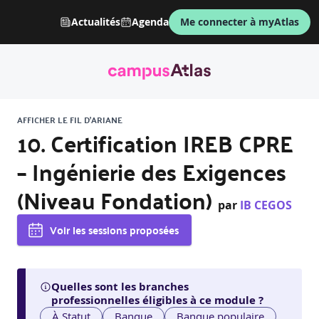
Actualités
Agenda
Me connecter à myAtlas
AFFICHER LE FIL D'ARIANE
10. Certification IREB CPRE
– Ingénierie des Exigences
(Niveau Fondation)
par
IB CEGOS
Voir les sessions proposées
Quelles sont les branches
professionnelles éligibles à ce module ?
À Statut
Banque
Banque populaire