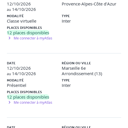
12/10/2026
Provence-Alpes-Côte d'Azur
questions en 75 minutes à livre fermé.
14/10/2026
au
Pour le réussir, vous devez obtenir au moins 70% de
MODALITÉ
TYPE
bonnes réponses
Classe virtuelle
Inter
PLACES DISPONIBLES
12
places disponibles
Me connecter à myAtlas
DATE
RÉGION OU VILLE
12/10/2026
Marseille 6e
14/10/2026
Arrondissement (13)
au
MODALITÉ
TYPE
Présentiel
Inter
PLACES DISPONIBLES
12
places disponibles
Me connecter à myAtlas
DATE
RÉGION OU VILLE