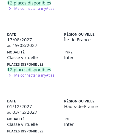
12
places disponibles
Me connecter à myAtlas
Processus & structure de travail
Facteurs d’influence, facettes du processus,
configuration adaptée
DATE
RÉGION OU VILLE
Validation : QCM, échanges, exercices pratiques
17/08/2027
Île-de-France
19/08/2027
au
MODALITÉ
TYPE
Jour 3
Classe virtuelle
Inter
PLACES DISPONIBLES
12
places disponibles
Pratiques de gestion des exigences
Me connecter à myAtlas
Gestion du cycle de vie, contrôle des versions,
baselines, attributs, traçabilité, gestion du changement,
DATE
priorisation
RÉGION OU VILLE
01/12/2027
Analyse de cas réels, travaux sur matrices de
Hauts-de-France
traçabilité
03/12/2027
au
Validation : QCM, exercices pratiques sur gestion de
MODALITÉ
TYPE
configuration et de changement
Classe virtuelle
Inter
PLACES DISPONIBLES