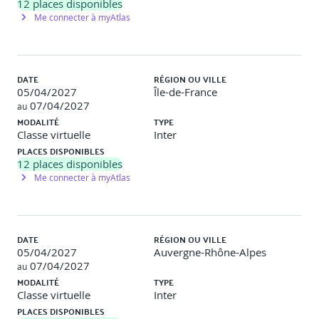
12
places disponibles
Me connecter à myAtlas
Principes fondamentaux de l’ingénierie des
exigences
DATE
RÉGION OU VILLE
Aperçu des principes et explications détaillées
05/04/2027
Île-de-France
Comparaison des approches selon les contextes
07/04/2027
au
projet
MODALITÉ
TYPE
Validation : QCM, échanges, exercice d’application
Classe virtuelle
Inter
PLACES DISPONIBLES
Introduction à la logique de la documentation
12
places disponibles
Me connecter à myAtlas
Introduction aux concepts documentaires, logique et
organisation
Validation : questions/réponses) Produits d’activités (s
DATE
RÉGION OU VILLE
Produits d’activités dans l’IE, produits basés sur le
05/04/2027
Auvergne-Rhône-Alpes
langage naturel, templates, glossaires, documents
07/04/2027
au
structurés
MODALITÉ
TYPE
Exemples de livrables types et études de cas
Classe virtuelle
Inter
Validation : QCM, exercices pratiques de rédaction,
analyse de livrables
PLACES DISPONIBLES