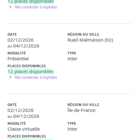
12
places disponibles
Délai de 10 jours ouvrés avant une nouvelle tentative
Me connecter à myAtlas
Jour 1
DATE
RÉGION OU VILLE
02/12/2026
Rueil Malmaison (92)
Introduction
04/12/2026
au
MODALITÉ
TYPE
Présentation des enjeux et objectifs d’apprentissage
Présentiel
Inter
Tour de table : recueil des profils et attentes
PLACES DISPONIBLES
Présentation du déroulé pédagogique détaillé
12
places disponibles
Modalités de certification, déroulement de l’examen,
Me connecter à myAtlas
traitement administratif
Introduction et aperçu de l’ingénierie des
exigences
DATE
RÉGION OU VILLE
02/12/2026
Île-de-France
04/12/2026
au
Définitions, contexte, importance, terminologie
MODALITÉ
TYPE
Exemples pratiques illustrant la valeur ajoutée de l’IE
Classe virtuelle
Inter
Validation : QCM, questions/réponses, exercice
PLACES DISPONIBLES
d’illustration