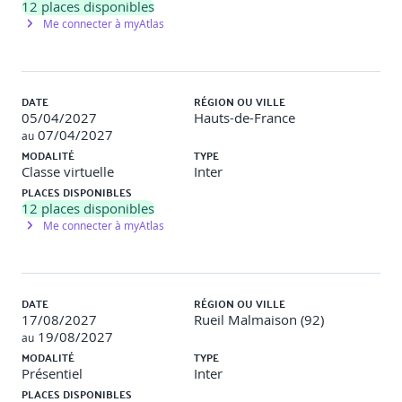
12
places disponibles
Me connecter à myAtlas
Jour 2
Produits d’activités (suite)
DATE
RÉGION OU VILLE
05/04/2027
Hauts-de-France
07/04/2027
au
Produits basés sur des modèles, prototypes, critères
MODALITÉ
TYPE
de qualité
Classe virtuelle
Inter
Exercices de modélisation, discussions sur la
PLACES DISPONIBLES
pertinence des prototypes
12
places disponibles
Validation : QCM, exercices pratiques sur critères et
modèles
Me connecter à myAtlas
Élaboration des exigences
DATE
RÉGION OU VILLE
17/08/2027
Rueil Malmaison (92)
Identification des sources, élucidation, résolution des
19/08/2027
conflits, validation des exigences
au
Mises en situation, jeux de rôle pour clarification et
MODALITÉ
TYPE
validation
Présentiel
Inter
Validation : QCM, exercices pratiques sur cas simulés
PLACES DISPONIBLES