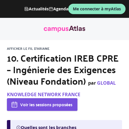
Actualités
Agenda
Me connecter à myAtlas
AFFICHER LE FIL D'ARIANE
10. Certification IREB CPRE
– Ingénierie des Exigences
(Niveau Fondation)
par
GLOBAL
KNOWLEDGE NETWORK FRANCE
Voir les sessions proposées
Quelles sont les branches