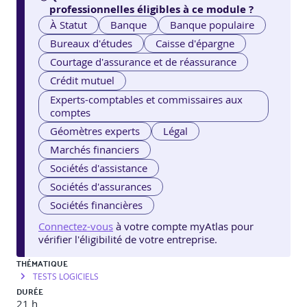
professionnelles éligibles à ce module ?
À Statut
Banque
Banque populaire
Bureaux d'études
Caisse d'épargne
Courtage d'assurance et de réassurance
Crédit mutuel
Experts-comptables et commissaires aux
comptes
Géomètres experts
Légal
Marchés financiers
Sociétés d'assistance
Sociétés d'assurances
Sociétés financières
Connectez-vous
à votre compte myAtlas pour
vérifier l'éligibilité de votre entreprise.
THÉMATIQUE
TESTS LOGICIELS
DURÉE
21 h