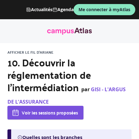
Actualités
Agenda
Me connecter à myAtlas
AFFICHER LE FIL D'ARIANE
10. Découvrir la
réglementation de
l’intermédiation
par
GISI - L'ARGUS
DE L'ASSURANCE
Voir les sessions proposées
Quelles sont les branches