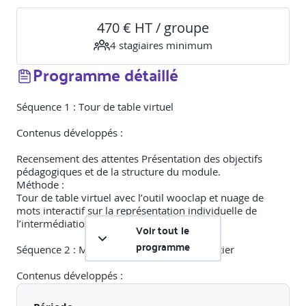
470 € HT / groupe
4
stagiaire
s
minimum
Programme détaillé
Séquence 1 : Tour de table virtuel
Contenus développés :
Recensement des attentes Présentation des objectifs
pédagogiques et de la structure du module.
Méthode :
Tour de table virtuel avec l’outil wooclap et nuage de
mots interactif sur la représentation individuelle de
l’intermédiation. Mise en commun.
Voir tout le
programme
Séquence 2 : Mise en perspective sur le métier
Contenus développés :
Perceptions des obligations réglementaires.
Quels sont les enjeux Méthode :