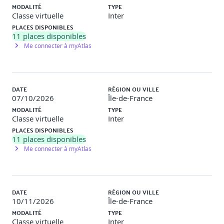
Inspection fictive individuelle : les participants analysent
MODALITÉ
TYPE
un « faux dossier client » et listent les éléments
Classe virtuelle
Inter
manquants/non conformes.
PLACES DISPONIBLES
Débrief en plénière.
11
places disponibles
Me connecter à myAtlas
DATE
RÉGION OU VILLE
07/10/2026
Île-de-France
MODALITÉ
TYPE
Classe virtuelle
Inter
PLACES DISPONIBLES
11
places disponibles
Me connecter à myAtlas
DATE
RÉGION OU VILLE
10/11/2026
Île-de-France
MODALITÉ
TYPE
Classe virtuelle
Inter