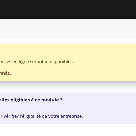
ON PAR GISI - L'ARGUS DE L'ASSURANCE
entation de l’intermédiation
vices en ligne seront indisponibles :
par
G
nnée.
lles éligibles à ce module ?
érifier l'éligibilité de votre entreprise.