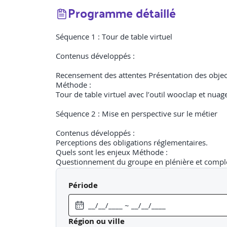
Programme détaillé
Séquence 1 : Tour de table virtuel
Contenus développés :
Recensement des attentes Présentation des objec
Méthode :
Tour de table virtuel avec l’outil wooclap et nua
Séquence 2 : Mise en perspective sur le métier
Contenus développés :
Perceptions des obligations réglementaires.
Quels sont les enjeux Méthode :
Questionnement du groupe en plénière et complé
Séquence 3 : Panorama réglementaire
Période
Contenus développés :
Code des assurances – Livre V, Directive DDA, Rôl
Les différents statuts : mandataire, mandataire d’
Région ou ville