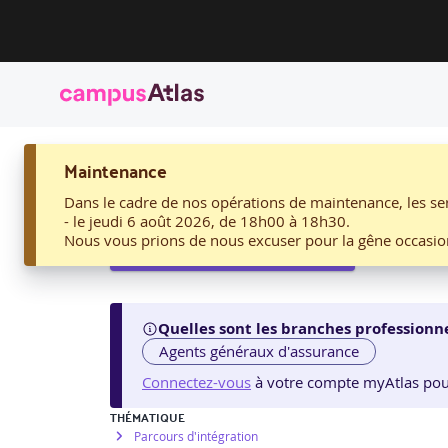
ACCUEIL
Maintenance
10. DÉCOUVRIR LA RÉGLEMENTATION DE L’INTERMÉDIATI
10. Découvrir la réglem
Dans le cadre de nos opérations de maintenance, les ser
- le jeudi 6 août 2026, de 18h00 à 18h30.
Nous vous prions de nous excuser pour la gêne occasio
Voir les sessions proposées
Quelles sont les branches professionne
Agents généraux d'assurance
Connectez-vous
à votre compte myAtlas pour v
THÉMATIQUE
Parcours d'intégration