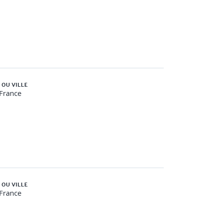
ants/non conformes.
 OU VILLE
-France
 OU VILLE
-France