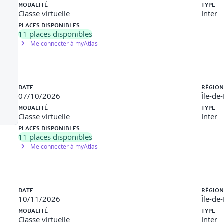
activités de mise en relation « article ↔ application terrain ».
MODALITÉ
TYPE
Classe virtuelle
Inter
PLACES DISPONIBLES
11
places disponibles
Me connecter à myAtlas
recueil des besoins. Registre des réclamations, procédure RGPD.
on des agences.
 analysent un « faux dossier client » et listent les éléments manqu
DATE
RÉGION
07/10/2026
Île-de
MODALITÉ
TYPE
Classe virtuelle
Inter
PLACES DISPONIBLES
11
places disponibles
Me connecter à myAtlas
DATE
RÉGION
10/11/2026
Île-de
MODALITÉ
TYPE
Classe virtuelle
Inter