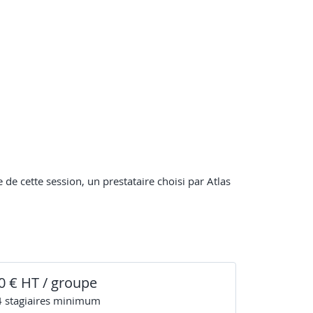
 de cette session, un prestataire choisi par Atlas
0 € HT / groupe
4
stagiaire
s
minimum