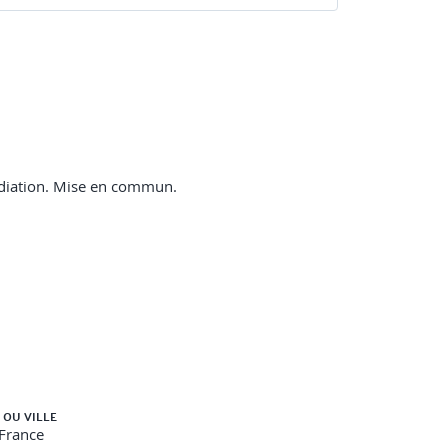
rmédiation. Mise en commun.
 OU VILLE
 de la traçabilité.
-France