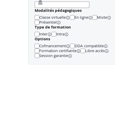
Méthode : Présentation du formateur agrémentée d’
Modalités pédagogiques
Séquence 3 : Concrétiser la conformité en agence
Classe virtuelle
En ligne
Mixte
Contenus développés :
Présentiel
Fiche de présentation normalisée, fiche conseil, 
Type de formation
Les outils validés par la Branche mis à dispositi
Inter
Intra
Méthode :
Options
Inspection fictive individuelle : les participants
Débrief en plénière.
Cofinancement
DDA compatible
Formation certifiante
Libre accès
Session garantie