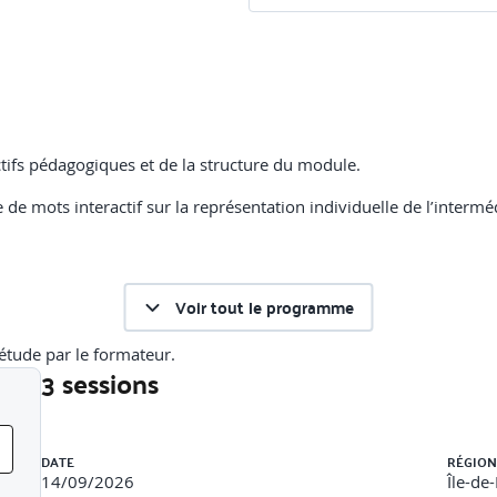
tifs pédagogiques et de la structure du module.
ge de mots interactif sur la représentation individuelle de l’inte
Voir tout le programme
tude par le formateur.
3 sessions
Liste des sessions
es de l’ACPR et de l’ORIAS.
DATE
RÉGION
intermédiaire, agent général, courtier. Enjeux de la transparence et
14/09/2026
Île-de