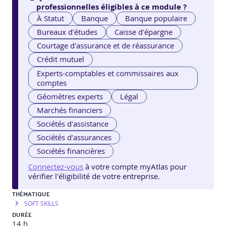
professionnelles éligibles à ce module ?
À Statut
Banque
Banque populaire
Bureaux d'études
Caisse d'épargne
Courtage d'assurance et de réassurance
Crédit mutuel
Experts-comptables et commissaires aux
comptes
Géomètres experts
Légal
Marchés financiers
Sociétés d'assistance
Sociétés d'assurances
Sociétés financières
Connectez-vous
à votre compte myAtlas pour
vérifier l'éligibilité de votre entreprise.
THÉMATIQUE
SOFT SKILLS
DURÉE
14 h