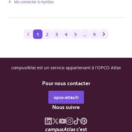
Me connecter à myAtlas
1
2
3
4
5
…
9
campusAtlas
est un service appartenant à l'OPCO Atlas
Pour nous contacter
opco-atlas.fr
Nous suivre
campusAtlas
c'est