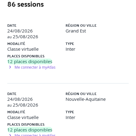
86 sessions
l’autonomie
Explorer les traits de personnalité
Liste des sessions
Définir clairement les rôles et les responsabilités de
DATE
RÉGION OU VILLE
chaque membre
24/08/2026
Grand Est
Encourager l'auto-évaluation des compétences
25/08/2026
au
individuelles
MODALITÉ
TYPE
Faciliter la prise de décision individuelle dans un
Classe virtuelle
Inter
contexte collectif
PLACES DISPONIBLES
Encourager l'initiative et la proactivité
12
places disponibles
Me connecter à myAtlas
Développer une dynamique collaborative
Identifier et surmonter les obstacles à la collaboration
Promouvoir la résolution collective des problèmes
Maintenir la dynamique d'avancement du projet en
DATE
RÉGION OU VILLE
équipe
24/08/2026
Nouvelle-Aquitaine
Séquencer une séance collaborative
25/08/2026
au
MODALITÉ
TYPE
Choisir les outils collaboratifs appropriés
Classe virtuelle
Inter
PLACES DISPONIBLES
Identifier les critères de choix des outils collaboratifs
12
places disponibles
Sélectionner les outils appropriés
Me connecter à myAtlas