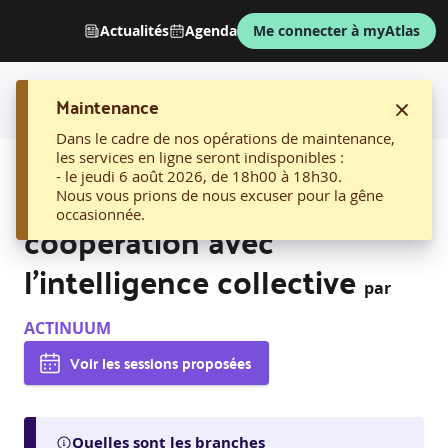
Actualités
Agenda
Me connecter à myAtlas
Maintenance
Dans le cadre de nos opérations de maintenance,
les services en ligne seront indisponibles :
AFFICHER LE FIL D'ARIANE
- le jeudi 6 août 2026, de 18h00 à 18h30.
10. Développer la
Nous vous prions de nous excuser pour la gêne
occasionnée.
coopération avec
l’intelligence collective
par
ACTINUUM
Voir les sessions proposées
Quelles sont les branches