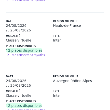
Former les membres de l’équipe
Favoriser une culture de l’amélioration continue
DATE
RÉGION OU VILLE
24/08/2026
Hauts-de-France
25/08/2026
au
MODALITÉ
TYPE
Classe virtuelle
Inter
PLACES DISPONIBLES
12
places disponibles
Me connecter à myAtlas
DATE
RÉGION OU VILLE
24/08/2026
Auvergne-Rhône-Alpes
25/08/2026
au
MODALITÉ
TYPE
Classe virtuelle
Inter
PLACES DISPONIBLES
12
places disponibles