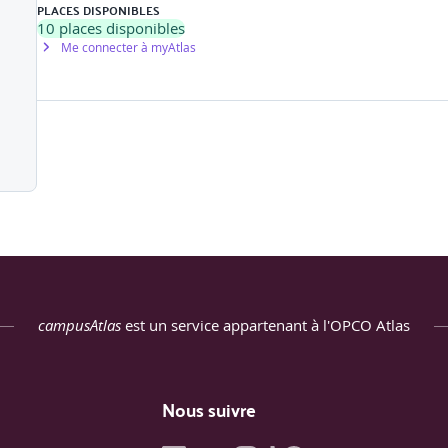
PLACES DISPONIBLES
 IFC
10
places disponibles
Me connecter à myAtlas
EVIT
IT
NNEES
DYNAMIQUE
campusAtlas
est un service appartenant à l'OPCO Atlas
Nous suivre