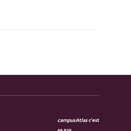
campusAtlas
c'est
49 926