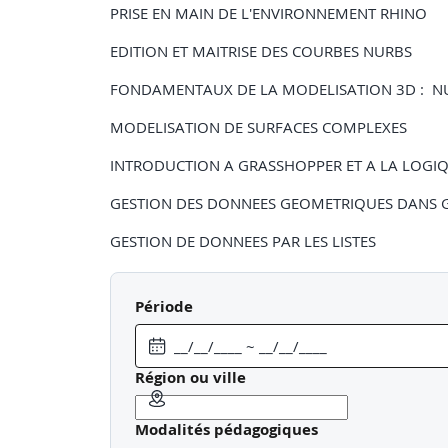
PRISE EN MAIN DE L'ENVIRONNEMENT RHINO
EDITION ET MAITRISE DES COURBES NURBS
FONDAMENTAUX DE LA MODELISATION 3D : N
MODELISATION DE SURFACES COMPLEXES
INTRODUCTION A GRASSHOPPER ET A LA LOGI
GESTION DES DONNEES GEOMETRIQUES DANS 
GESTION DE DONNEES PAR LES LISTES
SCRIPT DE MODELISATION D'UNE FORME PAR LI
Période
FONDAMENTAUX DES ARBRES DE DONNEES (DAT
SCRIPT DE CREATION D'UNE FACADE PERFOREE
Région ou ville
PILOTAGE D'UN SCRIPT PAR DES DONNEES EXTER
Modalités pédagogiques
EXTENSION DES FONCTIONNALITES AVEC LES PL