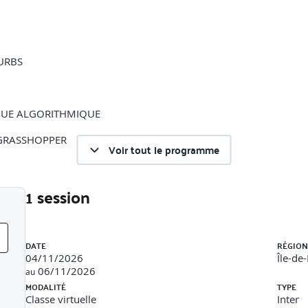
URBS
QUE ALGORITHMIQUE
GRASSHOPPER
Voir tout le programme
1 session
SSAGE (LOFT)
A TREES)
Liste des sessions
DATE
RÉGION
04/11/2026
Île-de
NES (CSV)
06/11/2026
au
MODALITÉ
TYPE
UG-INS : ELEFRONT , LUNCHBOX
Classe virtuelle
Inter