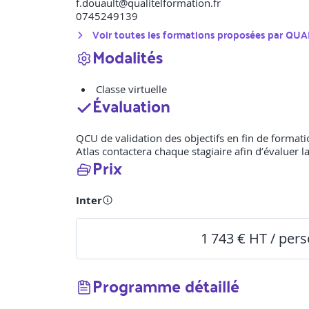
f.douault@qualitelformation.fr
0745249139
Voir toutes les formations proposées par
QUA
Modalités
Classe virtuelle
Évaluation
QCU de validation des objectifs en fin de formation
Atlas contactera chaque stagiaire afin d’évaluer l
Prix
Inter
1 743 € HT / per
Programme détaillé