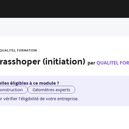
R QUALITEL FORMATION
rasshoper (initiation)
par
QUALITEL FO
lles éligibles à ce module ?
construction
Géomètres experts
érifier l'éligibilité de votre entreprise.