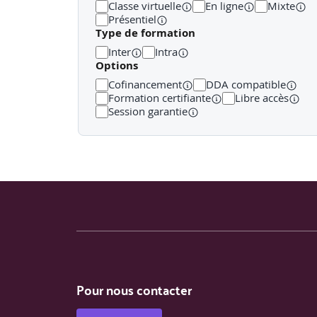
Classe virtuelle
En ligne
Mixte
FONDAMENTAUX DE L'INTEROPERABILITE ET DES
Présentiel
Type de formation
EXPORTATION AVANCEE AU FORMAT IFC
Inter
Intra
Options
DECOUVERTE DE L'ECOSYSTEME RHINO.INSIDE.R
Cofinancement
DDA compatible
TRANSFERT DE GEOMETRIES DE RHINO VERS REV
Formation certifiante
Libre accès
Session garantie
SYNCHRONISATION BIDIRECTIONNELLE DES DO
WORKFLOWS AVANCES ET SYNCHRONISATION 
Pour nous contacter