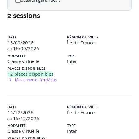
L'objet data.frame et manipulation de données
2 sessions
Différence avec la matrice
Manipulations avancées
Liste des sessions
Le type Date
DATE
RÉGION OU VILLE
15/09/2026
Île-de-France
16/09/2026
au
MODALITÉ
TYPE
Indicateurs statistiques élémentaires
Classe virtuelle
Inter
PLACES DISPONIBLES
12
places disponibles
Me connecter à myAtlas
Les listes
Utilisation de R
DATE
RÉGION OU VILLE
14/12/2026
Île-de-France
Les packages du CRAN : comment s'y retrouver ? Le
15/12/2026
au
site rpackages.io
MODALITÉ
TYPE
Une IDE pour R ?
Classe virtuelle
Inter
La communication du code R et la reprise : exemple
PLACES DISPONIBLES