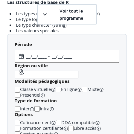
Les structures de base de R
Voir tout le
Les types numériques (double et integer)
programme
Le type logical (boolean)
Le type character (string)
Les valeurs spéciales
Le type vecteur
Période
L'objet data.frame et import de données
Région ou ville
Lecture avec read.table
Premières manipulations de données
Modalités pédagogiques
Classe virtuelle
En ligne
Mixte
Présentiel
Introduction au langage vectoriel
Type de formation
Inter
Intra
Le vecteur et la matrice
Options
Accès et manipulation vectorielle : application aux
données
Cofinancement
DDA compatible
Formation certifiante
Libre accès
Session garantie