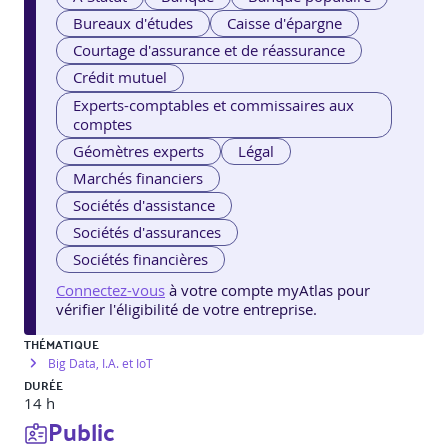
Bureaux d'études
Caisse d'épargne
Courtage d'assurance et de réassurance
Crédit mutuel
Experts-comptables et commissaires aux
comptes
Géomètres experts
Légal
Marchés financiers
Sociétés d'assistance
Sociétés d'assurances
Sociétés financières
Connectez-vous
à votre compte myAtlas pour
vérifier l'éligibilité de votre entreprise.
THÉMATIQUE
Big Data, I.A. et IoT
DURÉE
14 h
Public