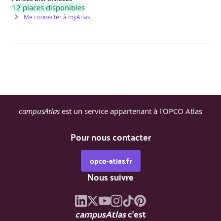
avec le logiciel RPGM
12
places disponibles
Me connecter à myAtlas
Les graphiques
La fonction plot
Graphiques avancés
Différence entre les sorties pdf et png en pratique
campusAtlas
est un service appartenant à l'OPCO Atlas
Manipulation de données
Ecriture avec write.table
Pour nous contacter
Le package data.table
opco-atlas.fr
Nous suivre
Les régressions linéaires
La fonction lm()
La fonction glm()
campusAtlas
c'est