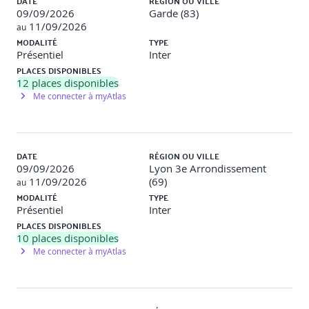
DATE
RÉGION OU VILLE
Utilisée sous licence de PeopleCert. Tous droits réservés.
09/09/2026
Garde (83)
11/09/2026
au
MODALITÉ
TYPE
Modalités d'évaluation
Présentiel
Inter
PLACES DISPONIBLES
12
places disponibles
Le formateur évalue la progression pédagogique du
Me connecter à myAtlas
participant tout au long de la formation au moyen de
QCM, mises en situation, travaux pratiques…
Le participant complète également un test de
positionnement en amont et en aval pour valider les
DATE
RÉGION OU VILLE
compétences acquises.
09/09/2026
Lyon 3e Arrondissement
11/09/2026
(69)
au
MODALITÉ
TYPE
Programme de la formation
Présentiel
Inter
PLACES DISPONIBLES
1 - Introduction
10
places disponibles
Me connecter à myAtlas
Présentation d'ITIL®.
Définition des objectifs et du périmètre de la
certification ITIL® 5 Foundation en précisant les attentes
et la structure de l'examen de certification.