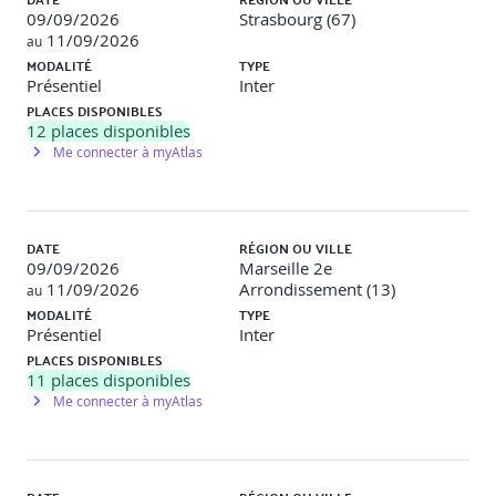
09/09/2026
Strasbourg (67)
support ou l'amélioration de produits et services
11/09/2026
numériques.
au
MODALITÉ
TYPE
Présentiel
Inter
Prérequis
PLACES DISPONIBLES
12
places disponibles
Me connecter à myAtlas
Aucune connaissance particulière
Certification
DATE
RÉGION OU VILLE
09/09/2026
Marseille 2e
L’examen de certification se déroule en ligne, en différé,
11/09/2026
Arrondissement (13)
au
sous la surveillance à distance de PeopleCert. Le voucher
MODALITÉ
TYPE
est inclus dans le prix de la formation. L’épreuve consiste
Présentiel
Inter
en un QCM de 40 questions à réaliser en 60 minutes. Un
score minimum de 65 % est requis pour obtenir la
PLACES DISPONIBLES
certification.
11
places disponibles
Me connecter à myAtlas
Partenariat
ITIL® est une marque déposée du groupe PeopleCert.