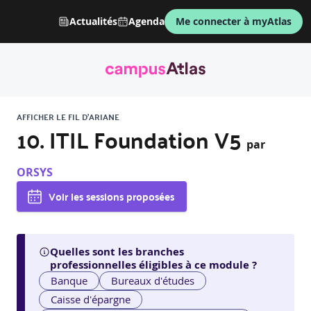
Actualités
Agenda
Me connecter à myAtlas
AFFICHER LE FIL D'ARIANE
10. ITIL Foundation V5
par
ORSYS
Voir les sessions proposées
Quelles sont les branches
professionnelles éligibles à ce module ?
Banque
Bureaux d'études
Caisse d'épargne