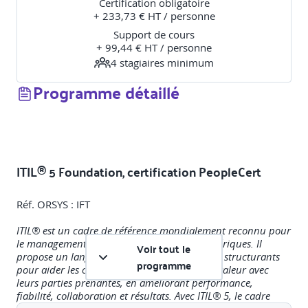
Certification obligatoire
+ 233,73 € HT / personne
Support de cours
+ 99,44 € HT / personne
4
stagiaire
s
minimum
Programme détaillé
ITIL® 5 Foundation, certification PeopleCert
Réf. ORSYS : IFT
ITIL® est un cadre de référence mondialement reconnu pour
le management des produits et services numériques. Il
Voir tout le
propose un langage commun et des concepts structurants
programme
pour aider les organisations à co-créer de la valeur avec
leurs parties prenantes, en améliorant performance,
fiabilité, collaboration et résultats. Avec ITIL® 5, le cadre