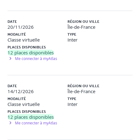
MODULE 3 : PRINCIPALES SOLUTIONS
DATE
RÉGION OU VILLE
20/11/2026
Île-de-France
Dans ce module, vous allez découvrir le Machine
MODALITÉ
TYPE
Learning, l’intelligence artificielle, Azure DevOps, les
Classe virtuelle
Inter
notions de base du monitoring, les notions de base de la
PLACES DISPONIBLES
gestion, les notions de base de l’informatique Serverless
12
places disponibles
et les notions de base de l’IoT.
Me connecter à myAtlas
Leçons
Choisir le meilleur service Azure IoT
Choisir le meilleur service IA
DATE
RÉGION OU VILLE
Choisir la meilleure technologie Azure serverless
14/12/2026
Île-de-France
Choisir les meilleurs outils avec DevOps et GitHub
MODALITÉ
TYPE
Choisir les meilleurs outils de gestion
Classe virtuelle
Inter
Choisir le meilleur service de surveillance Azure
PLACES DISPONIBLES
12
places disponibles
Me connecter à myAtlas
Après avoir terminé ce module, vous serez capable de :