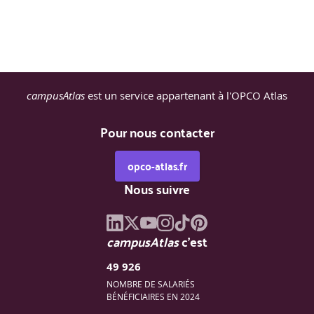
Choisir le service Azure AI le mieux adapté pour
répondre à différents types de défis métier.
Choisir les outils et les services de développement
logiciel les mieux adaptés à un scénario métier donné
Choisir le service de supervision cloud le mieux
adapté pour répondre à différents types de défis métier
Choisir l’outil de gestion Azure le mieux adapté pour
campusAtlas
est un service appartenant à l'OPCO Atlas
répondre à différents besoins techniques.
Choisir la technologie d’informatique Serverless la
Pour nous contacter
mieux adaptée à votre scénario métier
Choisir le service Azure IoT le mieux adapté à un
scénario métier donné
opco-atlas.fr
Nous suivre
MODULE 4 : FONCTIONNALITÉS GÉNÉRALES
RELATIVES À LA SÉCURITÉ ET AUX RÉSEAUX
campusAtlas
c'est
49 926
Dans ce module, vous allez apprendre à vous protéger
contre les menaces de sécurité et à sécuriser vos réseaux
NOMBRE DE SALARIÉS
avec Azure.
BÉNÉFICIAIRES EN 2024