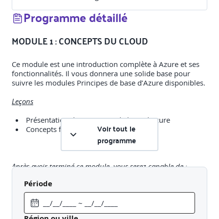
Programme détaillé
MODULE 1 : CONCEPTS DU CLOUD
Ce module est une introduction complète à Azure et ses
fonctionnalités. Il vous donnera une solide base pour
suivre les modules Principes de base d’Azure disponibles.
Leçons
Présentation des principes de base d’Azure
Voir tout le
Concepts fondamentaux d’Azure
programme
Après avoir terminé ce module, vous serez capable de :
Période
Découvrir les avantages du cloud computing dans
Azure et comment cela peut vous faire gagner du temps
et de l’argent.
Expliquer les concepts tels que la haute disponibilité,
Région ou ville