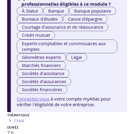
professionnelles éligibles à ce module ?
À Statut
Banque
Banque populaire
Bureaux d'études
Caisse d'épargne
Courtage d'assurance et de réassurance
Crédit mutuel
Experts-comptables et commissaires aux
comptes
Géomètres experts
Légal
Marchés financiers
Sociétés d'assistance
Sociétés d'assurances
Sociétés financières
Connectez-vous
à votre compte myAtlas pour
vérifier l'éligibilité de votre entreprise.
THÉMATIQUE
Cloud
DURÉE
7 h