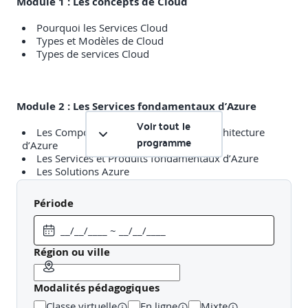
Module 1 : Les concepts de Cloud
Pourquoi les Services Cloud
Types et Modèles de Cloud
Types de services Cloud
Module 2 : Les Services fondamentaux d’Azure
Voir tout le
Les Composants fondamentaux de l’architecture
programme
d’Azure
Les Services et Produits fondamentaux d’Azure
Les Solutions Azure
Les Outils de gestion Azure
Période
Module 3 : Sécurité, Conformité et Confidentialité
Région ou ville
Sécurisation de la connectivité réseau dans Azure
Les Services fondamentaux d’identité dans Azure
Modalités pédagogiques
Les Outils de sécurité dans Azure
La Gouvernance des données dans Azure
Classe virtuelle
En ligne
Mixte