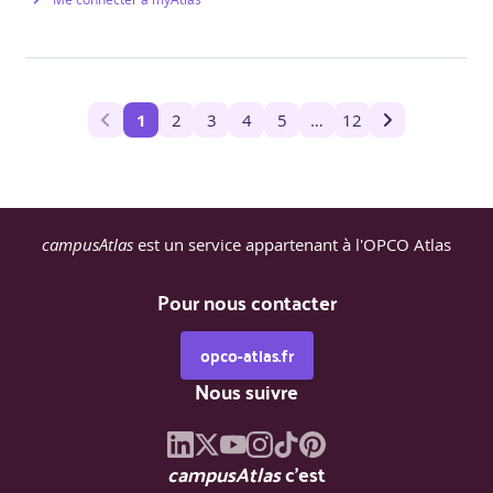
1
2
3
4
5
…
12
campusAtlas
est un service appartenant à l'OPCO Atlas
Pour nous contacter
opco-atlas.fr
Nous suivre
campusAtlas
c'est