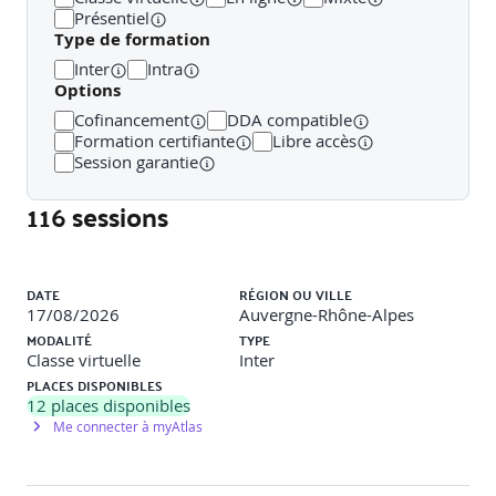
Surveillance et génération des rapports dans Azure
Présentiel
Normes de sécurité, conformité et confidentialité des
Type de formation
données dans Azure
Inter
Intra
Options
Cofinancement
DDA compatible
Module 4 : Tarification et support dans Azure
Formation certifiante
Libre accès
Session garantie
Les abonnements Azure
Planification et gestion des coûts
116 sessions
Les options de support disponible dans Azure
Les SLA d’Azure
Cycle de vie des services dans AzureConsidérations
Liste des sessions
de sécurité Amazon EC2
DATE
RÉGION OU VILLE
17/08/2026
Auvergne-Rhône-Alpes
MODALITÉ
TYPE
Classe virtuelle
Inter
Cette formation prépare à la Certification Microsoft Azure
PLACES DISPONIBLES
Fundamentals - AZ900 (En option : 165€)
12
places disponibles
Me connecter à myAtlas