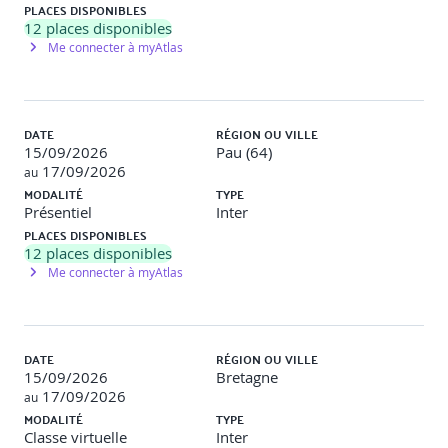
PLACES DISPONIBLES
12
places disponibles
S4 – Construire une interface utilisateur fluide et
Me connecter à myAtlas
performante
A l’issue de cette séquence, vous êtes capable de créer des
interfaces utilisateurs réactives et adaptées à différentes
tailles écran.
DATE
RÉGION OU VILLE
15/09/2026
Pau (64)
Composants de base React Native (View, Text, Image,
17/09/2026
au
etc.)
MODALITÉ
TYPE
Mise en page avec Flexbox
Présentiel
Inter
Navigation (React Navigation)
PLACES DISPONIBLES
Styling et thèmes
12
places disponibles
Me connecter à myAtlas
Exemples de travaux pratiques : les participants mettent en
place leur interface au fur et à mesure des avancées du
formateur et testent leur production à l’aide d’émulateurs
différents.
DATE
RÉGION OU VILLE
15/09/2026
Bretagne
Jour 3
17/09/2026
au
S5 – Utiliser les principaux composants et les API natives
MODALITÉ
TYPE
proposées par React Native
Classe virtuelle
Inter