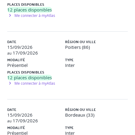
PLACES DISPONIBLES
12
places disponibles
Exemples de travaux pratiques : après avoir présenté le
mini-projet, les participants à l’aide du formateur créent
Me connecter à myAtlas
leur application et mettent en œuvre les acquis des
séquences précédentes.
DATE
RÉGION OU VILLE
15/09/2026
Poitiers (86)
17/09/2026
au
MODALITÉ
TYPE
Présentiel
Inter
PLACES DISPONIBLES
12
places disponibles
Me connecter à myAtlas
DATE
RÉGION OU VILLE
15/09/2026
Bordeaux (33)
17/09/2026
au
MODALITÉ
TYPE
Présentiel
Inter