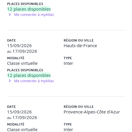
PLACES DISPONIBLES
A l’issue de cette séquence, vous êtes capable d’intégrer les
12
places disponibles
composants et API natives pour enrichir votre application.
Me connecter à myAtlas
Composants avancés (FlatList, SectionList, etc.)
Accès aux API natives (Appareil photo,
géolocalisation, stockage, etc.)
DATE
RÉGION OU VILLE
Intégration de modules externes
15/09/2026
Hauts-de-France
17/09/2026
au
Exemples de travaux pratiques : les participants accèdent
MODALITÉ
TYPE
nativement aux sous-systèmes des appareils mobiles soit
Classe virtuelle
Inter
directement sur leur téléphone soit par l’intermédiaire d’un
émulateur.
PLACES DISPONIBLES
12
places disponibles
S6 – Mettre en pratique l’ensemble des acquis
Me connecter à myAtlas
A l’issue de cette séquence, vous êtes capable de créer une
application React Native complète à partir d’un cahier des
charges simple.
DATE
RÉGION OU VILLE
15/09/2026
Provence-Alpes-Côte d'Azur
Réalisation d’un mini-projet d’application
17/09/2026
au
multiplateforme
MODALITÉ
TYPE
Débogage et tests
Classe virtuelle
Inter
Déploiement sur émulateur/appareil réel