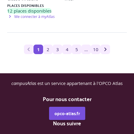
PLACES DISPONIBLES
12
places disponibles
Me connecter à myAtlas
1
2
3
4
5
…
10
campusAtlas
est un service appartenant à l'OPCO Atlas
Pour nous contacter
opco-atlas.fr
Nous suivre