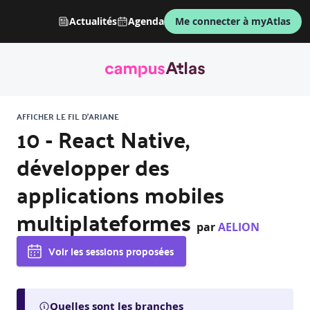
Actualités
Agenda
Me connecter à myAtlas
AFFICHER LE FIL D'ARIANE
10 - React Native,
développer des
applications mobiles
multiplateformes
par
AELION
Voir les sessions proposées
Quelles sont les branches