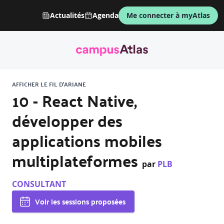
Actualités
Agenda
Me connecter à myAtlas
AFFICHER LE FIL D'ARIANE
10 - React Native,
développer des
applications mobiles
multiplateformes
par
PLB
CONSULTANT
Voir les sessions proposées