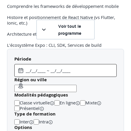
Comprendre les frameworks de développement mobile
Histoire et positionnement de React Native (vs Flutter,
Ionic, etc.)
Voir tout le
programme
Architecture et principes clés
L’écosystème Expo : CLI, SDK, Services de build
Période
Travaux pratiques
Objectif
: Savoir initialiser un projet mobile React Native
avec Expo
Région ou ville
Description
: Création d’un projet de base, installation des
Modalités pédagogiques
dépendances et prise en main de l’émulateur
Classe virtuelle
En ligne
Mixte
Présentiel
ES6/ES201X : Rappels
Type de formation
Inter
Intra
Les fondamentaux ES6+ : let, const, fonctions fléchées,
Options