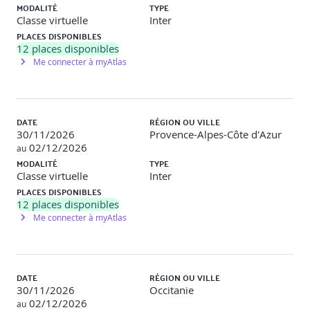
MODALITÉ
TYPE
Objectif
: Construire une interface utilisateur fluide et
Classe virtuelle
Inter
responsive
PLACES DISPONIBLES
12
places disponibles
Description
: Conception d’un écran d’accueil avec
Me connecter à myAtlas
l’utilisation de Flexbox pour un layout adaptatif, la gestion
des événements tactiles, et l’application de styles
performants pour iOS etAndroid.
DATE
RÉGION OU VILLE
Jour 2
30/11/2026
Provence-Alpes-Côte d'Azur
02/12/2026
au
MODALITÉ
TYPE
Composants et APIs natifs avec Expo
Classe virtuelle
Inter
PLACES DISPONIBLES
12
places disponibles
Camera : Module expo-camera, permissions associées et
Me connecter à myAtlas
intégration dans un composant React Native.
Localisation : Module expo-location, Configuration de la
précision et de la fréquence de mise à jour.
DATE
RÉGION OU VILLE
30/11/2026
Occitanie
Notifications : Module expo-notifications, envoi/réception
02/12/2026
des notifications locales ou push, tokens, canaux Android.
au