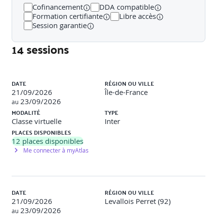
gestion de l’asynchrone avec async/await
Cofinancement
DDA compatible
Formation certifiante
Libre accès
Modularisation : import et export pour organiser son
Session garantie
code, opérateur de propagation (spread)
14 sessions
Gestion des dépendances avec npm et yarn : installation,
scripts, versionnage des packages
Liste des sessions
React Native / React : les bases
DATE
RÉGION OU VILLE
21/09/2026
Île-de-France
23/09/2026
au
Philosophie de React : composants réutilisables et UI
MODALITÉ
TYPE
pilotée par l’état
Classe virtuelle
Inter
PLACES DISPONIBLES
Spécificités de React Native (rendu natif, API spécifiques,
12
places disponibles
style en JS)
Me connecter à myAtlas
Fonctionnement des composants fonctionnels : Syntaxe,
comparaison avec les Hooks
Gestion locale de l’état et des effets de bord avec useState
DATE
RÉGION OU VILLE
et useEffect
21/09/2026
Levallois Perret (92)
23/09/2026
au