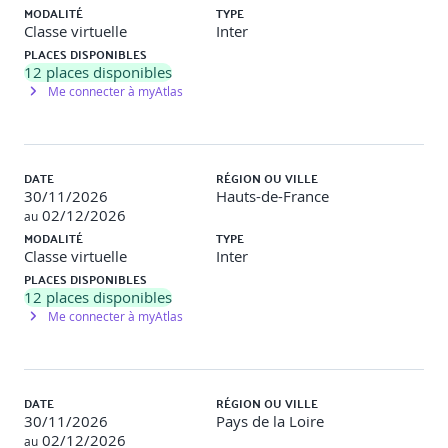
MODALITÉ
TYPE
Accès aux fichiers et au media avec expo-media-library et
Classe virtuelle
Inter
expo-document-picker
PLACES DISPONIBLES
12
places disponibles
Gérer les permissions avec Expo : Permissions.getAsync
Me connecter à myAtlas
et Permissions.askAsync
Travaux pratiques
DATE
RÉGION OU VILLE
30/11/2026
Hauts-de-France
Objectif
: Intégrer une fonctionnalité native (caméra ou
02/12/2026
au
géolocalisation)
MODALITÉ
TYPE
Classe virtuelle
Inter
Description
: Enrichissement de l’atelier précédent avec une
PLACES DISPONIBLES
fonctionnalité de géolocalisation affichant la position
12
places disponibles
actuelle sur une carte, ainsi qu’un composant caméra
Me connecter à myAtlas
permettant la capture et l’affichage d’une image.
Gestion d’état global avec Zustand
DATE
RÉGION OU VILLE
30/11/2026
Pays de la Loire
Présentation des concepts de gestion d’état global
02/12/2026
au