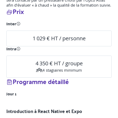
sera contacté par un prestataire choisi par l’Opco Atlas
afin d’évaluer « à chaud » la qualité de la formation suivie.
Prix
Inter
1 029 € HT / personne
Intra
4 350 € HT / groupe
4
stagiaire
s
minimum
Programme détaillé
Jour 1
Introduction à React Native et Expo