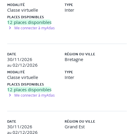
Centraliser l’état avec un store Zustand (création, lecture,
MODALITÉ
TYPE
mise à jour de l’état)
Classe virtuelle
Inter
PLACES DISPONIBLES
Conseils sur l’organisation du code et la structuration des
12
places disponibles
stores (logique métier, composant et état)
Me connecter à myAtlas
Travaux pratiques
DATE
RÉGION OU VILLE
Objectif
: Partager un état entre plusieurs composants
30/11/2026
Bretagne
02/12/2026
au
Description
: Implémentation d’un panier ou système de
MODALITÉ
TYPE
favoris dans l'application
Classe virtuelle
Inter
PLACES DISPONIBLES
Navigation
12
places disponibles
Me connecter à myAtlas
Présentation et comparaison des différentes librairies de
navigation
DATE
RÉGION OU VILLE
Mise en place de React Navigation : navigation entre
30/11/2026
Grand Est
plusieurs écrans, gestion des paramètres
02/12/2026
au