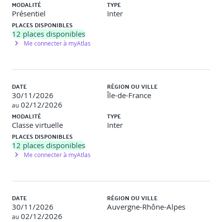
Différences entre propriétés et état interne (props et
MODALITÉ
TYPE
state), le cycle de vie des composants
Présentiel
Inter
PLACES DISPONIBLES
12
places disponibles
Travaux pratiques
Me connecter à myAtlas
Objectif
: Savoir créer un premier composant React Native
avec gestion de l'état
DATE
RÉGION OU VILLE
Description
: Réalisation d’une liste interactive avec
30/11/2026
Île-de-France
formulaire d’ajout simple
02/12/2026
au
MODALITÉ
TYPE
Les composants de base de React Native
Classe virtuelle
Inter
PLACES DISPONIBLES
12
places disponibles
Vue d’ensemble : View, Text, Image, FlatList, ScrollView(
Me connecter à myAtlas
Mise en page avec Flexbox
Gestion des événements utilisateurs
DATE
RÉGION OU VILLE
30/11/2026
Auvergne-Rhône-Alpes
Travaux pratiques
02/12/2026
au