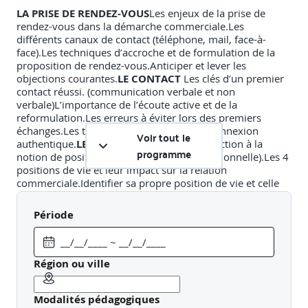
LA PRISE DE RENDEZ-VOUS
Les enjeux de la prise de
rendez-vous dans la démarche commerciale.Les
différents canaux de contact (téléphone, mail, face-à-
face).Les techniques d’accroche et de formulation de la
proposition de rendez-vous.Anticiper et lever les
objections courantes.
LE CONTACT
Les clés d’un premier
contact réussi. (communication verbale et non
verbale)L’importance de l’écoute active et de la
reformulation.Les erreurs à éviter lors des premiers
échanges.Les techniques pour créer une connexion
Voir tout le
authentique.
LES POSITIONS DE VIE
Introduction à la
programme
notion de positions de vie (analyse transactionnelle).Les 4
positions de vie et leur impact sur la relation
commerciale.Identifier sa propre position de vie et celle
de l’interlocuteur.Stratégies pour adopter une position «
gagnant-gagnant ».
LA MÉTHODE DISC
Présentation des 4
Période
profils DISC (Dominant, Influent, Stable,
Conforme).Reconnaître les comportements et attentes
associés à chaque profil.Adapter sa communication et son
argumentaire selon le profil détecté.Exemples de
Région ou ville
situations de vente avec chaque type de profil.
LES ÉTAPES
DE DÉCOUVERTE ET D’ARGUMENTATION
Découvrir les
Modalités pédagogiques
besoins de protection du client (RC - DAB et Personnes).