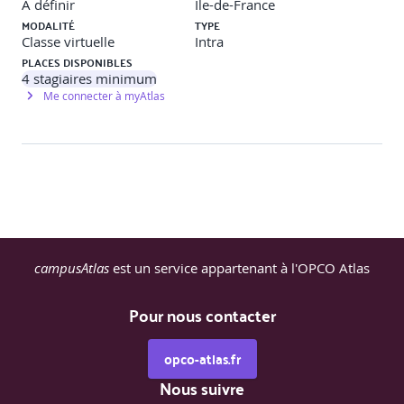
À définir
Île-de-France
MODALITÉ
TYPE
Classe virtuelle
Intra
PLACES DISPONIBLES
4
stagiaires minimum
Me connecter à myAtlas
campusAtlas
est un service appartenant à l'OPCO Atlas
Pour nous contacter
opco-atlas.fr
Nous suivre