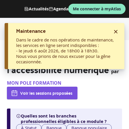
Actualités
Agenda
Me connecter à myAtlas
Maintenance
Dans le cadre de nos opérations de maintenance,
les services en ligne seront indisponibles :
AFFICHER LE FIL D'ARIANE
- le jeudi 6 août 2026, de 18h00 à 18h30.
10. Sensibilisation à
Nous vous prions de nous excuser pour la gêne
occasionnée.
l'accessibilité numérique
par
MON POLE FORMATION
Voir les sessions proposées
Quelles sont les branches
professionnelles éligibles à ce module ?
À Statut
Banque
Banque populaire