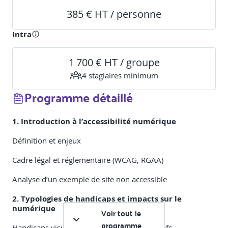
385 € HT / personne
Intra
1 700 € HT / groupe
4
stagiaire
s
minimum
Programme détaillé
1. Introduction à l’accessibilité numérique
Définition et enjeux
Cadre légal et réglementaire (WCAG, RGAA)
Analyse d’un exemple de site non accessible
2. Typologies de handicaps et impacts sur le
numérique
Voir tout le
programme
Handicaps visuels, auditifs, moteurs, cognitifs