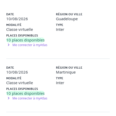
Glossaire de base : normes, rôles, métiers
Liste des sessions
Acteurs clés du domaine
DATE
RÉGION OU VILLE
10/08/2026
Guadeloupe
Quiz terminologique et validation des acquis
MODALITÉ
TYPE
Classe virtuelle
Inter
6. Synthèse et mise en pratique
PLACES DISPONIBLES
10
places disponibles
Récapitulatif des principes fondamentaux
Me connecter à myAtlas
Atelier collaboratif de synthèse
Restitution orale des bonnes pratiques
DATE
RÉGION OU VILLE
Autoévaluation
10/08/2026
Martinique
MODALITÉ
TYPE
Classe virtuelle
Inter
PLACES DISPONIBLES
10
places disponibles
Me connecter à myAtlas