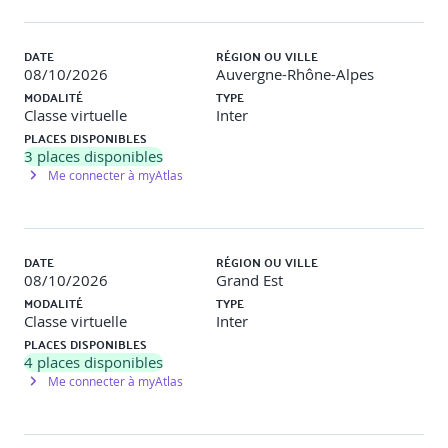
QCM, mises en situation, travaux pratiques… Le
participant complète également un test de
DATE
RÉGION OU VILLE
positionnement en amont et en aval pour valider les
08/10/2026
Auvergne-Rhône-Alpes
compétences acquises.
MODALITÉ
TYPE
Classe virtuelle
Inter
Modalités d'inscription
PLACES DISPONIBLES
3
places disponibles
Me connecter à myAtlas
Pour confirmer votre inscription, il vous suffit d'adresser
un mail à inscriptionopco@orsys.fr en joignant votre
demande de prise en charge Atlas au format PDF et en
confirmant le lieu et la modalité pédagogique souhaitée.
DATE
RÉGION OU VILLE
08/10/2026
Grand Est
Programme de la formation
MODALITÉ
TYPE
Classe virtuelle
Inter
1 - UX Design et ergonomie des interfaces - Contenu
PLACES DISPONIBLES
digital learning pré-formation
4
places disponibles
Me connecter à myAtlas
Architecture de l’information.
Activités digitales
Dans cette formation en ligne, vous