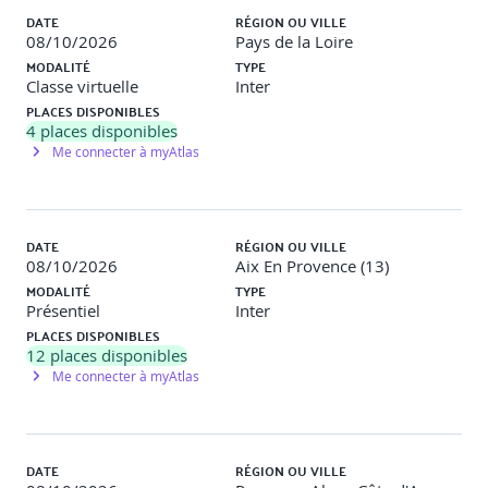
découvrirez les techniques d'UX design pour créer une
DATE
RÉGION OU VILLE
architecture d'information claire et fluide pour des
08/10/2026
Pays de la Loire
utilisateurs.
MODALITÉ
TYPE
Classe virtuelle
Inter
2 - Introduction à l’accessibilité numérique
PLACES DISPONIBLES
4
places disponibles
Définition de l’accessibilité numérique.
Me connecter à myAtlas
Contexte historique et sociétal : inclusion et droits
fondamentaux.
Travaux pratiques
Tour de table. Echange : qu’est que le
mot « handicap » évoque pour vous ? Mini débat : «
DATE
RÉGION OU VILLE
pourquoi l’accessibilité concerne tout le monde ».
08/10/2026
Aix En Provence (13)
MODALITÉ
TYPE
3 - Typologies d’handicaps et impacts numériques
Présentiel
Inter
PLACES DISPONIBLES
Besoins spéciaux et notion de « situation de handicap
12
places disponibles
».
Me connecter à myAtlas
Présentation des handicaps visuels, auditifs, moteurs,
cognitifs.
Impact de ces handicaps sur l’usage d’un site web ou
d’une application.
Notions de barrières numériques (navigation, lecture,
DATE
RÉGION OU VILLE
interaction).