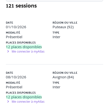
121 sessions
Prérequis
Liste des sessions
Aucun.
DATE
RÉGION OU VILLE
01/10/2026
Puteaux (92)
MODALITÉ
TYPE
Méthodes et moyens pédagogiques
Présentiel
Inter
PLACES DISPONIBLES
Travaux pratiques
Des études de cas et exercices
12
places disponibles
pratiques pour ancrer la démarche dans les esprits.
Me connecter à myAtlas
Méthodes pédagogiques
60% pratique – 40% théorie.
Pour optimiser le parcours d’apprentissage, des modules
e-learning peuvent être fournis avant et après la session
DATE
RÉGION OU VILLE
présentielle ou la classe virtuelle, sur simple demande du
08/10/2026
Avignon (84)
participant.
MODALITÉ
TYPE
Présentiel
Inter
Modalités d'évaluation
PLACES DISPONIBLES
12
places disponibles
Me connecter à myAtlas
Le formateur évalue la progression pédagogique du
participant tout au long de la formation au moyen de