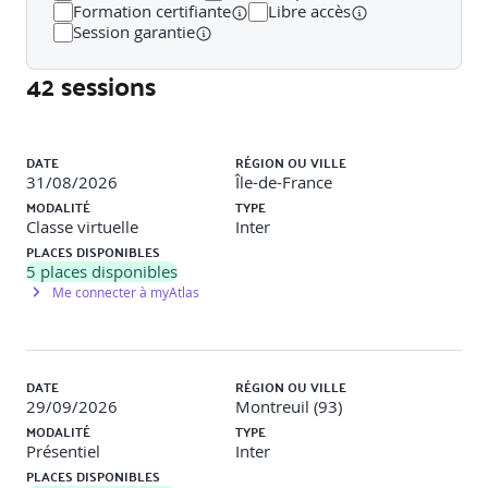
Formation certifiante
Libre accès
Tester un site avec un lecteur d’écran ou navigation
Session garantie
clavier
Navigation avec un lecteur d’écran sur un site courant
42 sessions
Atelier d’analyse critique d’accessibilité sur un site web
Réflexion collective sur des solutions d'amélioration
accessibles
Liste des sessions
DATE
RÉGION OU VILLE
31/08/2026
Île-de-France
MODALITÉ
TYPE
Classe virtuelle
Inter
PLACES DISPONIBLES
5
places disponibles
Me connecter à myAtlas
DATE
RÉGION OU VILLE
29/09/2026
Montreuil (93)
MODALITÉ
TYPE
Présentiel
Inter
PLACES DISPONIBLES