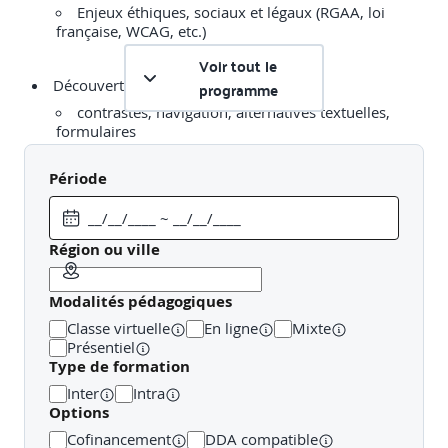
Enjeux éthiques, sociaux et légaux (RGAA, loi
française, WCAG, etc.)
Voir tout le
programme
contrastes, navigation, alternatives textuelles,
formulaires
Période
simulateurs, testeurs automatiques, extensions
navigateur
Région ou ville
Modalités pédagogiques
détecter les problèmes d’accessibilité courants
Classe virtuelle
En ligne
Mixte
Présentiel
Type de formation
Discussion et cas d’étude : comment intégrer
l’accessibilité dans ses projets
Inter
Intra
Options
Mises en pratique :
Cofinancement
DDA compatible