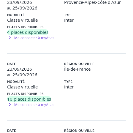
23/09/2026
Provence-Alpes-Côte d'Azur
25/09/2026
au
MODALITÉ
TYPE
Classe virtuelle
Inter
Modalités d'évaluation
PLACES DISPONIBLES
4
places disponibles
Me connecter à myAtlas
Le formateur évalue la progression pédagogique du
participant tout au long de la formation au moyen de
DATE
RÉGION OU VILLE
QCM, mises en situation, travaux pratiques…
23/09/2026
Île-de-France
Le participant complète également un test de
25/09/2026
au
positionnement en amont et en aval pour valider les
MODALITÉ
TYPE
compétences acquises.
Classe virtuelle
Inter
PLACES DISPONIBLES
10
places disponibles
Me connecter à myAtlas
Programme de la formation
DATE
RÉGION OU VILLE