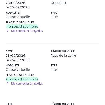
23/09/2026
Grand Est
Flow Chart ", définition des règles des processus, flux
25/09/2026
au
tiré, etc.
MODALITÉ
TYPE
Les différents éléments du Kanban.
Classe virtuelle
Inter
Travaux pratiques
PLACES DISPONIBLES
Mise en œuvre d'éléments de management visuel avec
4
places disponibles
Kanban.
Me connecter à myAtlas
Mise en œuvre d’un système kanban, en équipe
Comment créer le plus de valeur possible en utilisant
DATE
RÉGION OU VILLE
Kanban.
23/09/2026
Pays de la Loire
Mise en œuvre de Kanban : limite de travail, flux tiré,
25/09/2026
au
gestion des urgences, etc.
MODALITÉ
TYPE
Supervision et planification du système avec des "
Classe virtuelle
Inter
Cumulative Flow Chart ".
PLACES DISPONIBLES
Mais où sont passées les estimations ?
4
places disponibles
Me connecter à myAtlas
Mise en situation
Jeu Kanban mettant en œuvre les principaux éléments d'un
Kanban.
Principales pratiques connexes au système Kanban
DATE
RÉGION OU VILLE