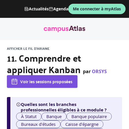
Actualités
Agenda
Me connecter à myAtlas
AFFICHER LE FIL D'ARIANE
11. Comprendre et
appliquer Kanban
par
ORSYS
Voir les sessions proposées
Quelles sont les branches
professionnelles éligibles à ce module ?
À Statut
Banque
Banque populaire
Bureaux d'études
Caisse d'épargne