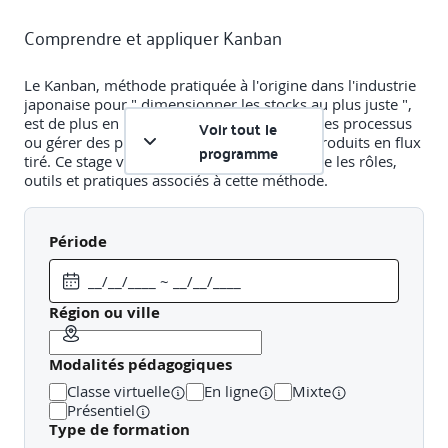
Comprendre et appliquer Kanban
Le Kanban, méthode pratiquée à l'origine dans l'industrie
japonaise pour " dimensionner les stocks au plus juste ",
est de plus en plus utilisée pour améliorer ses processus
Voir tout le
ou gérer des projets informatiques et des produits en flux
programme
tiré. Ce stage vous permettra de comprendre les rôles,
outils et pratiques associés à cette méthode.
Objectifs pédagogiques
Période
A l'issue de la formation, le participant sera en mesure de
:
Région ou ville
Connaître les principes fondamentaux du Kanban
Comprendre ce qu'est un système Kanban
Modalités pédagogiques
Maîtriser les outils associés à Kanban pour l'IT
Classe virtuelle
En ligne
Mixte
Accompagner une équipe dans son adoption de
Présentiel
Kanban
Type de formation
Interfacer des systèmes Kanban différents pour