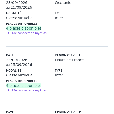
23/09/2026
Occitanie
25/09/2026
au
MODALITÉ
TYPE
Kanban par rapport aux autres approches.
Classe virtuelle
Inter
PLACES DISPONIBLES
4
places disponibles
Historique et positionnement de Kanban.
Me connecter à myAtlas
Agile, Scrum, XP, Lean, CMMi, Waterfall ? Où et
comment positionner Kanban par rapport à ces autres
approches ?
Informatique : où et comment positionner Kanban ?
Produits, projets, processus, TMA : où et comment
DATE
RÉGION OU VILLE
positionner Kanban ?
23/09/2026
Hauts-de-France
25/09/2026
au
Travaux pratiques
MODALITÉ
TYPE
Le flux tiré.
Classe virtuelle
Inter
Mise en œuvre d'un système Kanban
PLACES DISPONIBLES
4
places disponibles
Me connecter à myAtlas
Concepts. Présentation générale d'un système
Kanban.
Les outils du management visuel.
Rôles, événements et réunions clés.
DATE
RÉGION OU VILLE
Outils du Kanban : limite du travail, " Cumulative