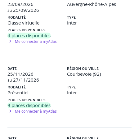
23/09/2026
Auvergne-Rhône-Alpes
25/09/2026
au
L'expression du besoin en Kanban.
MODALITÉ
TYPE
Cartographie et efficacité de la création de valeur. La "
Classe virtuelle
Inter
Value Stream Mapping ".
PLACES DISPONIBLES
Les réunions journalières et récurrentes.
4
places disponibles
Les réunions d'amélioration continue.
Me connecter à myAtlas
Exercice
Cartographie des processus et amélioration de la valeur.
Comprendre le management avec Kanban et la
DATE
RÉGION OU VILLE
conduite du changement
25/11/2026
Courbevoie (92)
27/11/2026
au
MODALITÉ
TYPE
Le leadership avec Kanban.
Présentiel
Inter
L'organisation du management avec Kanban. Les
PLACES DISPONIBLES
points clés.
9
places disponibles
La responsabilisation des équipes. Les systèmes de
flux tiré.
Me connecter à myAtlas
Kanban dans l'entreprise. La conduite du changement
à grande échelle.
Réflexion collective
DATE
RÉGION OU VILLE