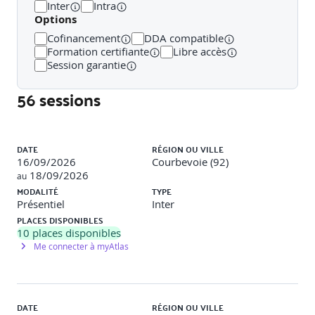
améliorer les liens entre métiers.
Inter
Intra
Options
Cofinancement
DDA compatible
Formation certifiante
Libre accès
Session garantie
Public concerné
56 sessions
Liste des sessions
Directeurs de projet, décideurs, chefs de projets,
développeurs, managers, Chefs/Responsables de produit,
DATE
RÉGION OU VILLE
DSI, responsables MOA/MOE, responsables Qualité.
16/09/2026
Courbevoie (92)
18/09/2026
au
MODALITÉ
TYPE
Présentiel
Inter
PLACES DISPONIBLES
10
places disponibles
Prérequis
Me connecter à myAtlas
Avoir des notions de gestion de projets.
DATE
RÉGION OU VILLE