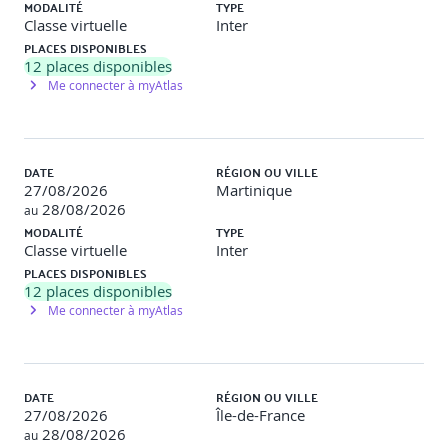
erreurs à éviter (3h30)
MODALITÉ
TYPE
Classe virtuelle
Inter
PLACES DISPONIBLES
● Introduction aux tests automatiques d’accessibilité :
12
places disponibles
axe-core, pa11y, Lighthouse (0h45)
Me connecter à myAtlas
● CSS et JS accessibles : focus, animations, pièges à
éviter (0h45)
DATE
RÉGION OU VILLE
● IA et accessibilité : démo de génération de code ARIA
27/08/2026
Martinique
via ChatGPT + évaluation critique (0h45)
28/08/2026
au
● Liste des erreurs fréquentes d’intégrateurs et
MODALITÉ
TYPE
solutions (liens sans sens, boutons mal typés…) (0h30)
Classe virtuelle
Inter
PLACES DISPONIBLES
● Simulation de validation / jeu de rôle : présentation
12
places disponibles
orale d’un plan correctif RGAA (0h30)
Me connecter à myAtlas
● Atelier final collaboratif : corriger un mini-site et
documenter sa conformité (1h)
DATE
RÉGION OU VILLE
27/08/2026
Île-de-France
28/08/2026
au