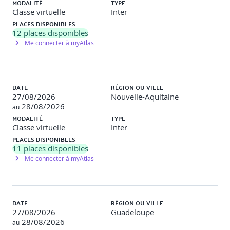
Matinée – Codage accessible HTML / ARIA /
MODALITÉ
TYPE
multimédia (3h30)
Classe virtuelle
Inter
PLACES DISPONIBLES
12
places disponibles
● Balises HTML structurantes (header, main, nav, h1-
Me connecter à myAtlas
h6, section) (0h45)
● Attributs ARIA essentiels (aria-label, role, aria-hidden,
tabindex) (0h45)
DATE
RÉGION OU VILLE
27/08/2026
Nouvelle-Aquitaine
● Tableaux accessibles (<caption>, <th>, scope,
28/08/2026
relations logiques) (0h30)
au
MODALITÉ
TYPE
● Multimédia accessible : sous-titres, transcription,
Classe virtuelle
Inter
alternatives audio/vidéo (0h30)
PLACES DISPONIBLES
11
places disponibles
● Gestion du focus clavier, ordonnancement et
Me connecter à myAtlas
modales accessibles (0h30)
● Atelier : correction guidée d’un gabarit HTML non
conforme avec checklist RGAA (1h)
DATE
RÉGION OU VILLE
27/08/2026
Guadeloupe
Après-midi – Intégration projet, IA, CI/CD et
28/08/2026
au