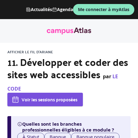
Actualités
Agenda
Me connecter à myAtlas
AFFICHER LE FIL D'ARIANE
11. Développer et coder des
sites web accessibles
par
LE
CODE
Voir les sessions proposées
Quelles sont les branches
professionnelles éligibles à ce module ?
À Statut
Banque
Banque populaire