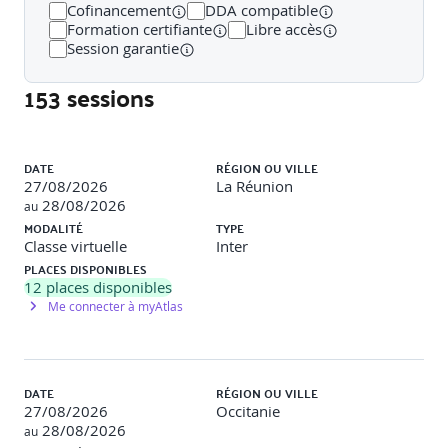
Cofinancement
DDA compatible
● Présentation des outils : Wave, axe DevTools,
Formation certifiante
Libre accès
Lighthouse, RGAA tests (0h45)
Session garantie
● Lecture et navigation avec un lecteur d’écran (NVDA,
153 sessions
VoiceOver mobile) (0h45)
● Accessibilité mobile : tactile, responsive, focus visuel,
Liste des sessions
lisibilité (0h45)
DATE
RÉGION OU VILLE
● Grille RGAA de validation progressive à remplir lors
27/08/2026
La Réunion
de l’analyse (0h30)
28/08/2026
au
MODALITÉ
TYPE
● Atelier : audit manuel d’un mini-site non conforme
Classe virtuelle
Inter
(1h15)
PLACES DISPONIBLES
12
places disponibles
Me connecter à myAtlas
Jour 2 – Développer un site
conforme, maintenable et
responsable (7h)
DATE
RÉGION OU VILLE
27/08/2026
Occitanie
28/08/2026
au