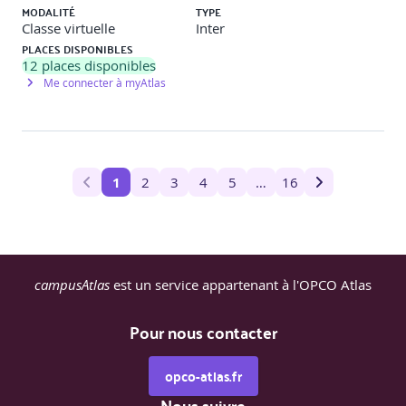
MODALITÉ
TYPE
Classe virtuelle
Inter
PLACES DISPONIBLES
12
places disponibles
Me connecter à myAtlas
1
2
3
4
5
…
16
campusAtlas
est un service appartenant à l'OPCO Atlas
Pour nous contacter
opco-atlas.fr
Nous suivre