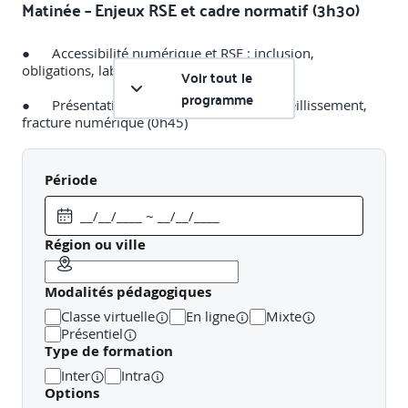
Matinée – Enjeux RSE et cadre normatif (3h30)
● Accessibilité numérique et RSE : inclusion,
obligations, labels, réglementation (0h30)
Voir tout le
programme
● Présentation des enjeux : handicap, vieillissement,
fracture numérique (0h45)
● Accessibilité vs ergonomie, UX, qualité web (0h45)
Période
● Introduction aux WCAG 2.1/2.2 et au RGAA 4.1 (1h)
● Structure des référentiels (critères, tests, niveaux A-
AA-AAA) (0h30)
Région ou ville
Modalités pédagogiques
Classe virtuelle
En ligne
Mixte
Présentiel
Après-midi – Évaluer l’accessibilité d’un site
Type de formation
existant (3h30)
Inter
Intra
Options