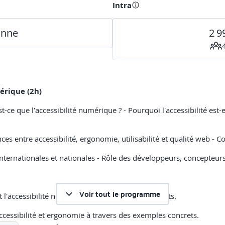
Intra
onne
2 9
mérique (2h)
t-ce que l'accessibilité numérique ? - Pourquoi l'accessibilité est-e
es entre accessibilité, ergonomie, utilisabilité et qualité web - C
 internationales et nationales - Rôle des développeurs, concepteurs,
Voir tout le programme
nt l'accessibilité numérique avec leurs propres mots.
accessibilité et ergonomie à travers des exemples concrets.