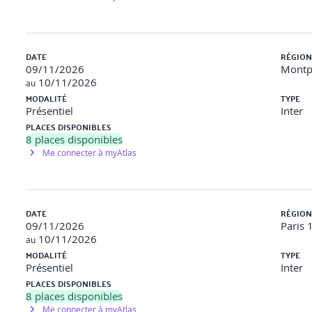
ur identifier les problèmes d'accessibilité dans une page web. - C
DATE
RÉGION
09/11/2026
Montpe
10/11/2026
au
MODALITÉ
TYPE
Présentiel
Inter
2h)
PLACES DISPONIBLES
8
places disponibles
bilité : Pourquoi et comment communiquer sur l'accessibilité en 
Me connecter à myAtlas
 expliquer les enjeux de l'accessibilité à des non-spécialistes - T
mprendre le processus d'audit - Comment préparer son code et sa 
DATE
RÉGION
09/11/2026
Paris 
10/11/2026
au
lient ou un supérieur sur l'importance de l'accessibilité.
MODALITÉ
TYPE
Présentiel
Inter
 un site web fictif.
PLACES DISPONIBLES
8
places disponibles
Me connecter à myAtlas