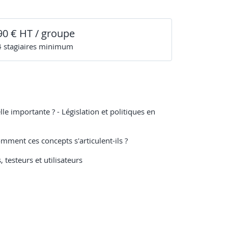
90 € HT / groupe
4
stagiaire
s
minimum
lle importante ? - Législation et politiques en
omment ces concepts s'articulent-ils ?
 testeurs et utilisateurs