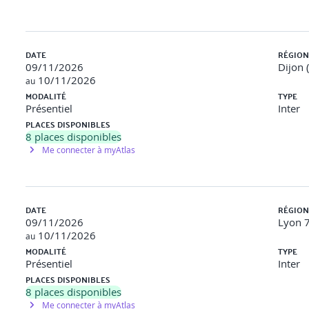
des alternatives textuelles pour les images et autres éléments non
DATE
RÉGION
des couleurs pour la signification et la décoration - Assurer un con
09/11/2026
Dijon 
10/11/2026
au
 formulaires avec les balises <label>, <fieldset> et <legend> - Fou
MODALITÉ
TYPE
Présentiel
Inter
PLACES DISPONIBLES
8
places disponibles
natives textuelles à différents types d'images. - Exercice de vérifi
Me connecter à myAtlas
(3h)
DATE
RÉGION
09/11/2026
Lyon 7
niques d'évaluation manuelle (navigation au clavier, vérification de l
10/11/2026
au
- Tests avec des lecteurs d'écran (aperçu)
MODALITÉ
TYPE
Présentiel
Inter
ques de correction pour les problèmes courants (mauvaise structure
PLACES DISPONIBLES
8
places disponibles
éveloppement : Importance des tests d'accessibilité continus - Utili
Me connecter à myAtlas