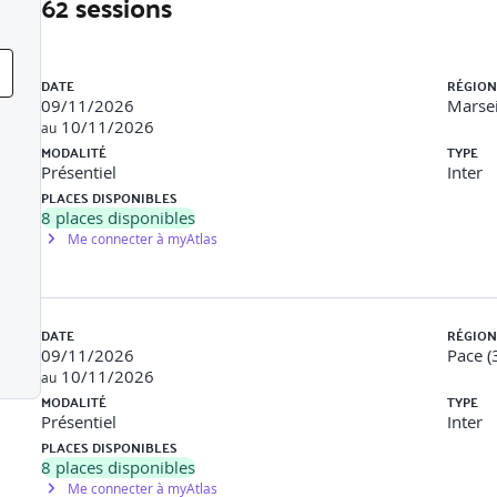
62 sessions
Liste des sessions
lité (3h)
DATE
RÉGION
Guidelines (WCAG) : Principes de WCAG (Perceivable, Operable, U
09/11/2026
Marsei
 et d'échec
10/11/2026
au
MODALITÉ
TYPE
sibilité pour les Administrations (RGAA) : Contexte et objectifs d
Présentiel
Inter
PLACES DISPONIBLES
8
places disponibles
rçu rapide des autres normes (Section 508, EN 301 549)
Me connecter à myAtlas
ssible. - Exercice de mise en correspondance entre des éléments
DATE
RÉGION
09/11/2026
Pace (
10/11/2026
au
MODALITÉ
TYPE
Présentiel
Inter
PLACES DISPONIBLES
ilisation correcte des titres, paragraphes, listes et autres élém
8
places disponibles
s <article>, <nav>, <main>, etc.)
Me connecter à myAtlas