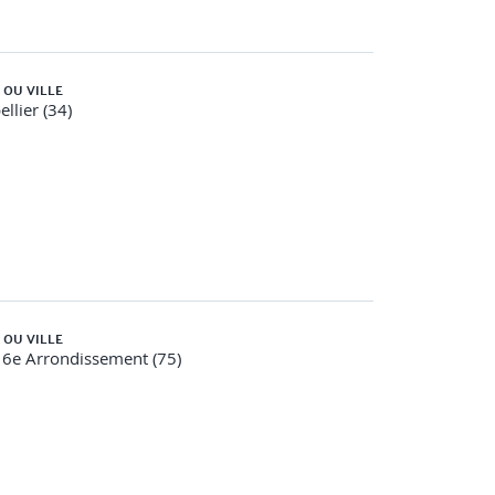
orrection des problèmes d'accessibilité identifiés
 OU VILLE
llier (34)
interne et en externe
ravailler avec des consultants en accessibilité
documentation pour un audit
 OU VILLE
16e Arrondissement (75)