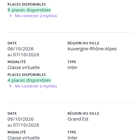
page.
PLACES DISPONIBLES
8
places disponibles
Travaux pratiques
Revue critique d’un code HTML non
Me connecter à myAtlas
accessible. Correction en binôme d’un extrait de code
(apport de structure sémantique).
5 - Accessibilité des composants d’interaction
DATE
RÉGION OU VILLE
06/10/2026
Étiquettes de champs, regroupement logique,
Auvergne-Rhône-Alpes
messages d’erreur.
07/10/2026
au
Accessibilité des boutons, liens, menus déroulants.
MODALITÉ
TYPE
Règles de focus, navigation clavier.
Classe virtuelle
Inter
PLACES DISPONIBLES
Travaux pratiques
Atelier pratique : audit d’un formulaire
4
places disponibles
non accessible. Amélioration en direct via des snippets HTML
Me connecter à myAtlas
et ARIA.
6 - Déboguer un code non accessible
DATE
RÉGION OU VILLE
Outils d’inspection : Lighthouse, Wave, Firefox
06/10/2026
Grand Est
DevTools.
07/10/2026
au
Simulateurs de handicaps et lecteurs d’écran (NVDA,
MODALITÉ
JAWS).
TYPE
Classe virtuelle
Vérification manuelle : structure, ARIA, navigation
Inter