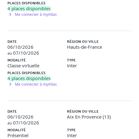
PLACES DISPONIBLES
4
places disponibles
1 - UX Design et ergonomie des interfaces - Contenu
Me connecter à myAtlas
digital learning pré-formation
Analyse des besoins des utilisateur.
DATE
RÉGION OU VILLE
Activités digitales
Dans cette formation en ligne, vous
06/10/2026
Hauts-de-France
apprendrez à analyser les besoins des utilisateurs : mener
07/10/2026
au
des entretiens et observations, créer des personas,
MODALITÉ
TYPE
cartographier les parcours utilisateurs et définir les
Classe virtuelle
Inter
challenges. Des travaux pratiques vous guideront dans
PLACES DISPONIBLES
l’identification des problématiques et la sélection des
4
places disponibles
meilleures solutions.
Me connecter à myAtlas
2 - Comprendre l’accessibilité numérique
Définitions : accessibilité numérique, ergonomie,
qualité, design universel.
DATE
RÉGION OU VILLE
Enjeux humains, légaux, techniques et éthiques.
06/10/2026
Aix En Provence (13)
Présentation de cas concrets de situations de
07/10/2026
au
handicap.
MODALITÉ
TYPE
Présentiel
Inter
Travaux pratiques
Quiz interactif “accessibilité ou