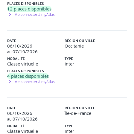
PLACES DISPONIBLES
ergonomie ?”Tour de table : perception initiale de
12
places disponibles
l’accessibilité. Brainstorming sur les enjeux métiers.
Me connecter à myAtlas
3 - Panorama des normes et référentiels
WCAG (principes POUR – Perceptible, Utilisable,
Compréhensible, Robuste).
DATE
RÉGION OU VILLE
RGAA : structure, articulation avec WCAG, 13
06/10/2026
Occitanie
thématiques, critères, niveaux.
07/10/2026
au
Obligations légales en France (décret 2019, loi 2005).
MODALITÉ
TYPE
Dernières évolutions législatives (European
Classe virtuelle
Inter
Accessibility Act et Norme EN 301 549).
PLACES DISPONIBLES
4
places disponibles
Travaux pratiques
Lecture commentée de critères WCAG /
Me connecter à myAtlas
RGAA. Étude de cas : analyse d’une déclaration
d’accessibilité.
4 - Bases du code accessible (HTML/CSS)
DATE
RÉGION OU VILLE
Titres, listes, balises HTML structurantes (nav, main,
06/10/2026
Île-de-France
section, article…).
07/10/2026
au
Textes alternatifs pour les images.
MODALITÉ
TYPE
Bonnes pratiques de contraste, lisibilité et mise en
Classe virtuelle
Inter