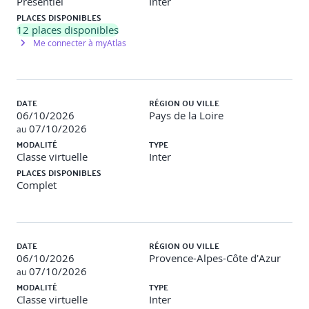
Présentiel
Inter
présentielle ou la classe virtuelle, sur simple demande du
PLACES DISPONIBLES
participant.
12
places disponibles
Me connecter à myAtlas
Modalités d'évaluation
Le formateur évalue la progression pédagogique du
DATE
RÉGION OU VILLE
participant tout au long de la formation au moyen de
06/10/2026
Pays de la Loire
QCM, mises en situation, travaux pratiques… Le
07/10/2026
participant complète également un test de
au
positionnement en amont et en aval pour valider les
MODALITÉ
TYPE
compétences acquises.
Classe virtuelle
Inter
PLACES DISPONIBLES
Complet
Modalités d'inscription
Pour confirmer votre inscription, il vous suffit d'adresser
un mail à inscriptionopco@orsys.fr en joignant votre
DATE
RÉGION OU VILLE
demande de prise en charge Atlas au format PDF et en
06/10/2026
Provence-Alpes-Côte d'Azur
confirmant le lieu et la modalité pédagogique souhaitée.
07/10/2026
au
MODALITÉ
TYPE
Classe virtuelle
Inter
Programme de la formation