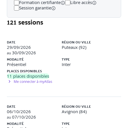
Formation certifiante
Libre accès
Session garantie
Public concerné
121 sessions
Développeurs web, intégrateurs…
Liste des sessions
Prérequis
DATE
RÉGION OU VILLE
29/09/2026
Puteaux (92)
30/09/2026
au
Avoir suivi la formation « Sensibilisation à l’accessibilité
MODALITÉ
TYPE
numérique » et Disposer de connaissances avancées dans
Présentiel
Inter
le développement de sites web.
PLACES DISPONIBLES
11
places disponibles
Méthodes et moyens pédagogiques
Me connecter à myAtlas
Travaux pratiques
Des études de cas et exercices
pratiques.
DATE
RÉGION OU VILLE
06/10/2026
Avignon (84)
Méthodes pédagogiques
60% pratique – 40% théorie.
07/10/2026
au
Pour optimiser le parcours d’apprentissage, des modules
MODALITÉ
TYPE
e-learning peuvent être fournis avant et après la session