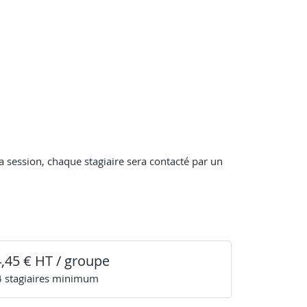
 session, chaque stagiaire sera contacté par un
4,45 € HT / groupe
4
stagiaire
s
minimum