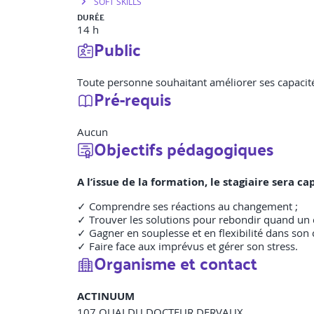
SOFT SKILLS
DURÉE
14 h
Public
Toute personne souhaitant améliorer ses capacit
Pré-requis
Aucun
Objectifs pédagogiques
A l’issue de la formation, le stagiaire sera
✓ Comprendre ses réactions au changement ;
✓ Trouver les solutions pour rebondir quand un 
✓ Gagner en souplesse et en flexibilité dans so
✓ Faire face aux imprévus et gérer son stress.
Organisme et contact
ACTINUUM
107 QUAI DU DOCTEUR DERVAUX