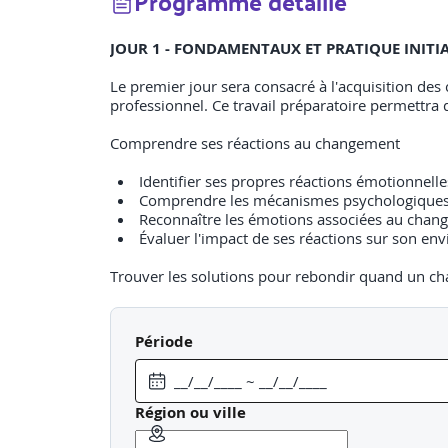
Programme détaillé
JOUR 1 - FONDAMENTAUX ET PRATIQUE INITI
Le premier jour sera consacré à l'acquisition de
professionnel. Ce travail préparatoire permettra 
Comprendre ses réactions au changement
Identifier ses propres réactions émotionnel
Comprendre les mécanismes psychologique
Reconnaître les émotions associées au chan
Évaluer l'impact de ses réactions sur son e
Trouver les solutions pour rebondir quand un c
Comprendre les différents types de changem
Développer une mentalité de croissance fac
Période
Identifier et mobiliser ses ressources person
Adopter des stratégies de résilience
Élaborer une communication efficace lors d
Région ou ville
JOUR 2 - MISE EN PRATIQUE ET APPROFONDI