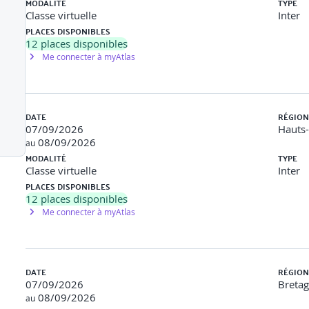
MODALITÉ
TYPE
comportement
Classe virtuelle
Inter
PLACES DISPONIBLES
exibilité personnelle
12
places disponibles
Me connecter à myAtlas
e dans des environnements changeants
DATE
RÉGION
07/09/2026
Hauts
éactions face aux imprévus
08/09/2026
ress
au
n des imprévus
MODALITÉ
TYPE
Classe virtuelle
Inter
PLACES DISPONIBLES
12
places disponibles
Me connecter à myAtlas
DATE
RÉGION
07/09/2026
Breta
08/09/2026
au