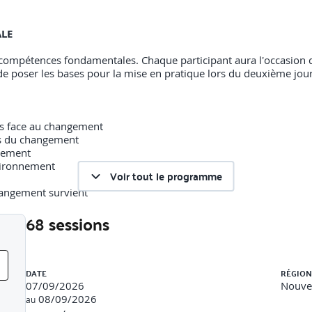
ALE
s compétences fondamentales. Chaque participant aura l'occasion d
de poser les bases pour la mise en pratique lors du deuxième jour
les face au changement
s du changement
gement
nvironnement
Voir tout le programme
hangement survient
68 sessions
ent
e au changement
nelles et professionnelles
Liste des sessions
u changement
DATE
RÉGION
07/09/2026
Nouvel
SSEMENT
08/09/2026
au