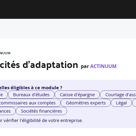
TINUUM
cités d’adaptation
par
ACTINUUM
lles éligibles à ce module ?
re
Bureaux d'études
Caisse d'épargne
Courtage d'ass
 commissaires aux comptes
Géomètres experts
Légal
ances
Sociétés financières
érifier l'éligibilité de votre entreprise.