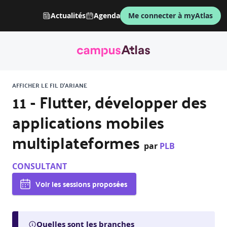
Actualités
Agenda
Me connecter à myAtlas
AFFICHER LE FIL D'ARIANE
11 - Flutter, développer des
applications mobiles
multiplateformes
par
PLB
CONSULTANT
Voir les sessions proposées
Quelles sont les branches