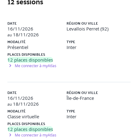
12 sessions
Fonctions et portée des variables.
Programmation orientée objet : classes, héritage,
Liste des sessions
interfaces, Mixin
DATE
RÉGION OU VILLE
16/11/2026
Levallois Perret (92)
Gestion des exceptions et des erreurs.
18/11/2026
au
MODALITÉ
TYPE
Concurrence avec Future, Stream, Isolate
Présentiel
Inter
Pubspec : Gestion des dépendances
PLACES DISPONIBLES
12
places disponibles
Tests unitaires
Me connecter à myAtlas
Travaux pratiques
DATE
RÉGION OU VILLE
Objectif
: Appliquer la POO à un projet Dart
16/11/2026
Île-de-France
18/11/2026
au
Description
: Mise en place d’une architecture de classe
MODALITÉ
TYPE
service, data
Classe virtuelle
Inter
PLACES DISPONIBLES
Widgets et interface utilisateur
12
places disponibles
Me connecter à myAtlas