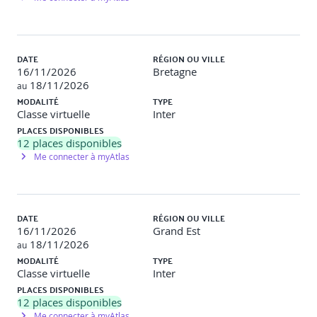
Objectif
: Implémenter la gestion d'état dans une application
Flutter.
DATE
RÉGION OU VILLE
Description
: Création d'une application avec des
16/11/2026
Bretagne
interactions utilisateur modifiant l'état de l'interface en
18/11/2026
au
temps réel.
MODALITÉ
TYPE
Classe virtuelle
Inter
PLACES DISPONIBLES
Navigation et gestion des routes
12
places disponibles
Me connecter à myAtlas
Comprendre le système de navigation de Flutter.
Implémenter la navigation entre différentes pages.
DATE
RÉGION OU VILLE
Passage de données entre les écrans.
16/11/2026
Grand Est
18/11/2026
au
Utilisation de la navigation nommée.
MODALITÉ
TYPE
Classe virtuelle
Inter
Travaux pratiques
PLACES DISPONIBLES
12
places disponibles
Me connecter à myAtlas