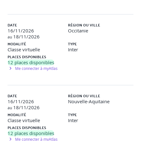
Interactions utilisateur et gestuelles
Gestion des interactions de base : appuis, clics, longues
DATE
RÉGION OU VILLE
pressions.
16/11/2026
Occitanie
18/11/2026
au
Introduction au widget GestureDetector pour capter les
MODALITÉ
TYPE
gestes de l'utilisateur.
Classe virtuelle
Inter
PLACES DISPONIBLES
Utilisation des composants interactifs : ElevatedButton,
12
places disponibles
TextField, Checkbox, Switch.
Me connecter à myAtlas
Réactivité des interfaces : feedback visuel, animations
simples.
Bonnes pratiques d'accessibilité et d'expérience
DATE
RÉGION OU VILLE
utilisateur.
16/11/2026
Nouvelle-Aquitaine
18/11/2026
au
MODALITÉ
TYPE
Travaux pratiques
Classe virtuelle
Inter
PLACES DISPONIBLES
Objectif
: Implémenter des composants interactifs-réactifs
12
places disponibles
dans une interface Flutter.
Me connecter à myAtlas