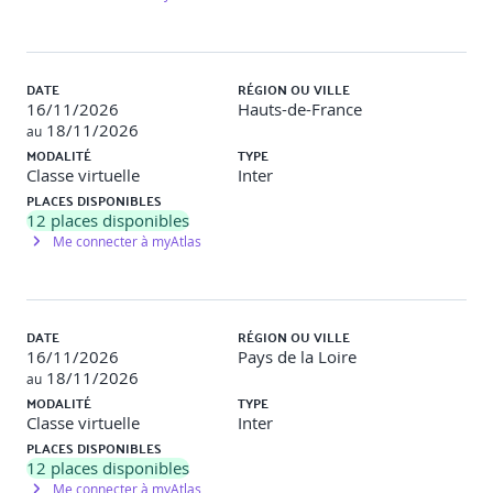
Description
: Création d'une interface comportant plusieurs
éléments interactifs (boutons, champs de texte, cases à
cocher). Utilisation de GestureDetector pour personnaliser
des comportements gestuels (swipe, double tap, etc.). Mise
DATE
RÉGION OU VILLE
en place de feedbacks visuels (changement de couleur,
16/11/2026
Hauts-de-France
animation) lors d’une interaction. Validation : l’apprenant
18/11/2026
au
crée une mini-application qui réagit de manière appropriée
MODALITÉ
TYPE
aux différentes actions de l'utilisateur.
Classe virtuelle
Inter
PLACES DISPONIBLES
12
places disponibles
Gestion de l'état de l'application
Me connecter à myAtlas
Comprendre la notion d'état dans Flutter.
Différence entre StatefulWidget et StatelessWidget.
DATE
RÉGION OU VILLE
16/11/2026
Pays de la Loire
Introduction aux méthodes de gestion d'état : setState,
18/11/2026
au
Provider.
MODALITÉ
TYPE
Classe virtuelle
Inter
Mise en place d'une architecture de gestion d'état simple.
PLACES DISPONIBLES
12
places disponibles
Travaux pratiques
Me connecter à myAtlas