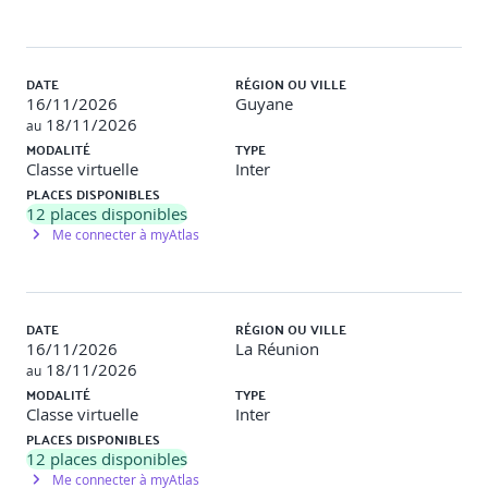
Comprendre la philosophie des widgets dans Flutter.
Utilisation des widgets de base : Text, Image, Row,
DATE
RÉGION OU VILLE
Column, Container.
16/11/2026
Guyane
18/11/2026
au
Gestion de la disposition et du style des widgets.
MODALITÉ
TYPE
Classe virtuelle
Inter
Introduction aux widgets Material Design.Assets / Fonts
PLACES DISPONIBLES
12
places disponibles
Travaux pratiques
Me connecter à myAtlas
Objectif
: Construire une interface utilisateur simple en
utilisant les widgets de base.
DATE
RÉGION OU VILLE
Description
: Création d'une interface comportant du texte,
16/11/2026
La Réunion
des images et des boutons, en utilisant les widgets standard
18/11/2026
au
de Flutter.
MODALITÉ
TYPE
Classe virtuelle
Inter
Jour 2
PLACES DISPONIBLES
12
places disponibles
Me connecter à myAtlas