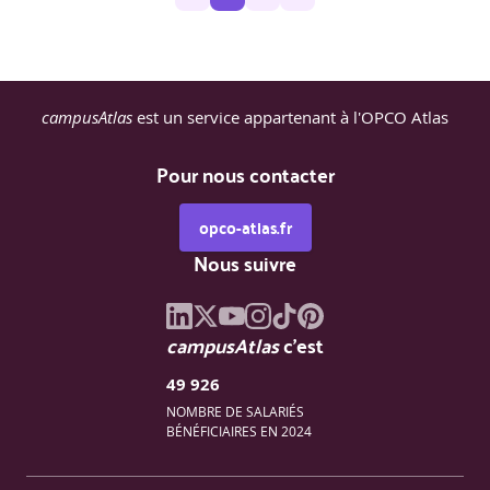
Objectif
: Mettre en place la navigation entre plusieurs
écrans avec passage de données.
Description
: Création d'une application multi-pages avec
navigation et transfert d'informations entre les pages.
campusAtlas
est un service appartenant à l'OPCO Atlas
Jour 3
Pour nous contacter
Communication avec des services externes
opco-atlas.fr
Nous suivre
Effectuer des requêtes HTTP avec le package http
Consommer des API RESTful.
campusAtlas
c'est
Traitement et affichage des données JSON.
49 926
Gestion des erreurs et des exceptions.
NOMBRE DE SALARIÉS
BÉNÉFICIAIRES EN 2024
Travaux pratiques