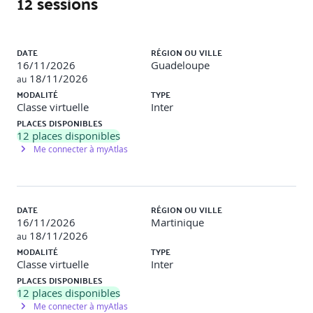
12 sessions
Fonctions et portée des variables.
Programmation orientée objet : classes, héritage,
Liste des sessions
interfaces, Mixin
DATE
RÉGION OU VILLE
16/11/2026
Guadeloupe
Gestion des exceptions et des erreurs.
18/11/2026
au
MODALITÉ
TYPE
Concurrence avec Future, Stream, Isolate
Classe virtuelle
Inter
Pubspec : Gestion des dépendances
PLACES DISPONIBLES
12
places disponibles
Tests unitaires
Me connecter à myAtlas
Travaux pratiques
DATE
RÉGION OU VILLE
Objectif
: Appliquer la POO à un projet Dart
16/11/2026
Martinique
18/11/2026
au
Description
: Mise en place d’une architecture de classe
MODALITÉ
TYPE
service, data
Classe virtuelle
Inter
PLACES DISPONIBLES
Widgets et interface utilisateur
12
places disponibles
Me connecter à myAtlas