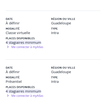
Interactions utilisateur et gestuelles
Gestion des interactions de base : appuis, clics, longues
DATE
RÉGION OU VILLE
pressions.
À définir
Guadeloupe
MODALITÉ
TYPE
Introduction au widget GestureDetector pour capter les
Classe virtuelle
Intra
gestes de l'utilisateur.
PLACES DISPONIBLES
4
stagiaires minimum
Utilisation des composants interactifs : ElevatedButton,
Me connecter à myAtlas
TextField, Checkbox, Switch.
Réactivité des interfaces : feedback visuel, animations
simples.
DATE
RÉGION OU VILLE
Bonnes pratiques d'accessibilité et d'expérience
À définir
Guadeloupe
utilisateur.
MODALITÉ
TYPE
Présentiel
Intra
Travaux pratiques
PLACES DISPONIBLES
4
stagiaires minimum
Me connecter à myAtlas
Objectif
: Implémenter des composants interactifs-réactifs
dans une interface Flutter.