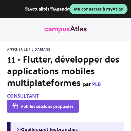
Actualités
Agenda
Me connecter à myAtlas
AFFICHER LE FIL D'ARIANE
11 - Flutter, développer des
applications mobiles
multiplateformes
par
PLB
CONSULTANT
Voir les sessions proposées
Quelles sont les branches