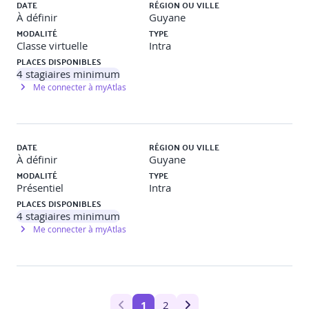
DATE
RÉGION OU VILLE
À définir
Guyane
Objectif
: Implémenter la gestion d'état dans une application
MODALITÉ
TYPE
Flutter.
Classe virtuelle
Intra
PLACES DISPONIBLES
Description
: Création d'une application avec des
4
stagiaires minimum
interactions utilisateur modifiant l'état de l'interface en
Me connecter à myAtlas
temps réel.
Navigation et gestion des routes
DATE
RÉGION OU VILLE
À définir
Guyane
Comprendre le système de navigation de Flutter.
MODALITÉ
TYPE
Présentiel
Intra
Implémenter la navigation entre différentes pages.
PLACES DISPONIBLES
4
stagiaires minimum
Passage de données entre les écrans.
Me connecter à myAtlas
Utilisation de la navigation nommée.
Travaux pratiques
1
2